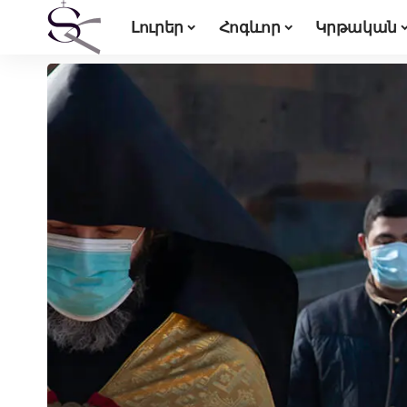
Լուրեր
Հոգևոր
Կրթական