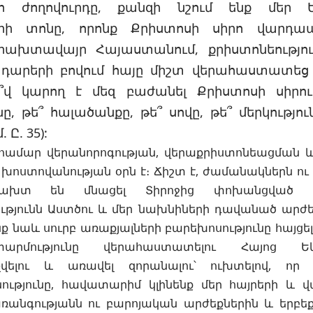
 ժողովուրդը, քանզի նշում ենք մեր Ե
երի տոնը, որոնք Քրիստոսի սիրո վարդապ
րախտավայր Հայաստանում, քրիստոնեությո
սկ դարերի բովում հայը միշտ վերահաստատեց
Ո՞վ կարող է մեզ բաժանել Քրիստոսի սիրուց.
նը, թե՞ հալածանքը, թե՞ սովը, թե՞ մերկությու
 Ը. 35):
զ համար վերանորոգության, վերաքրիստոնեացման
ոստովանության օրն է։ Ճիշտ է, ժամանակներն ու 
ախտ են մնացել Տիրոջից փոխանցված ճ
թյունն Աստծու և մեր նախնիների դավանած արժե
նք նաև սուրբ առաքյալների բարեխոսությունը հայցել
արմությունը վերահաստատելու Հայոց Եկ
չվելու և առավել զորանալու՝ ուխտելով, ո
ությունը, հավատարիմ կլինենք մեր հայրերի և
անգությանն ու բարոյական արժեքներին և երբեք չ