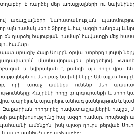
պտղաբեր է դարձել մեր առաքյալների ու նախնի
ելով առաքյալների նահատակության պատմությո
ր այն համակ սեր է Տիրոջ և հայ ազգի հանդեպ և ն
 են դարձել հայության համար՝ հավատքի մեջ հաստ
ելու համար։
 պատարագիչ Հայր Սուրբն օրվա խորհրդի լույսի ն
 գաղափարին՝ մասնավորապես ընդգծելով. «Աստ
սրբազան և նվիրական է, քանզի այս հողի վրա են
աքյալներն ու մեր քաջ նախնիները։ Այն այլևս հող 
նիք, որի առաջ ամենքս ունենք մեր պատաս
յունները։ Հայրենի հողը գուրգուրանքի և սիրո կա
 վրա ապրելու և արարելու անհագ ցանկություն և կամ
ր Զաքարիան հորդորեց հավատացյալներին հայցել Ս
ոսի բարեխոսությունը հայ ազգի համար, որպեսզի
պահպանի ամենքին, իսկ այսօր դուրս բերված Սու
լ և պահպանել Հայոց աշխարհը: