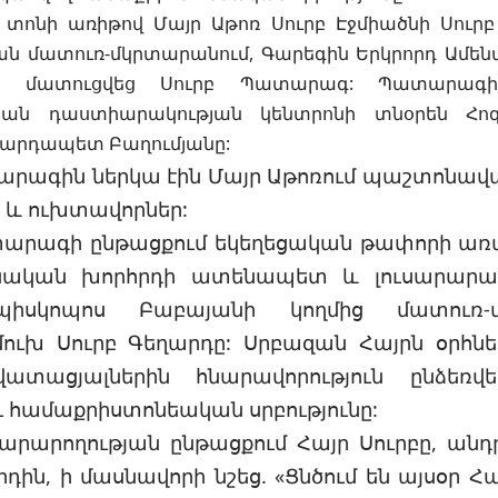
տոնի առիթով Մայր Աթոռ Սուրբ Էջմիածնի Սուրբ
ան մատուռ-մկրտարանում, Գարեգին Երկրորդ Ամեն
մբ, մատուցվեց Սուրբ Պատարագ: Պատարագ
կան դաստիարակության կենտրոնի տնօրեն Հո
 վարդապետ Բաղումյանը:
արագին ներկա էին Մայր Աթոռում պաշտոնավ
 և ուխտավորներ:
արագի ընթացքում եկեղեցական թափորի առա
նական խորհրդի ատենապետ և լուսարարա
պիսկոպոս Բաբայանի կողմից մատուռ-
ւխ Սուրբ Գեղարդը: Սրբազան Հայրն օրհնեց
տացյալներին հնարավորություն ընձեռվ
ւ համաքրիստոնեական սրբությունը:
րարողության ընթացքում Հայր Սուրբը, ան
դին, ի մասնավորի նշեց. «Ցնծում են այսօր Հ