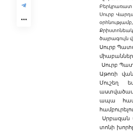
Բերկրառատ 
Սուրբ Վարդ
օրհնությա
Քրիստոնեա
ծայրագույն
Սուրբ Պատ
միաբաններ
Սուրբ Պատ
Աթոռի վա
Մուշեղ ե
աստվածամո
ապա հավա
համբուրելո
Սրբազան ա
տոնի խորհր