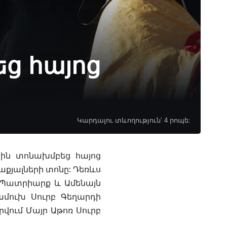
եց հայոց
Կարդալու տևողություն՝ 4 րոպե:
ցին տոնախմբեց հայոց
աքյալների տոնը: Դեռևս
ն Պատրիարք և Ամենայն
ամուխ Սուրբ Գեղարդի
րվում Մայր Աթոռ Սուրբ