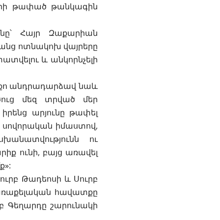
ների թափած թանկագին
ւնը՝ Հայր Զաքարիան
րանց ոտնակոխ վայրերը
ատվելու և անկորնչելի
երքո անդրադարձավ նաև
ծուց մեզ տրված մեր
 իրենց արյունը թափել
չէ սովորական իմաստով,
խանատվությունն ու
րիք ունի, բայց առավել
ք»:
ուրբ Թադեոսի և Սուրբ
 առաքելական հավատքը
րբ Գեղարդը շարունակի