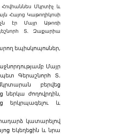
 Հովհաննես Մկրտիչ և
այն Հայոց Կաթողիկոսի
իչն էր Մայր Աթոռի
գեշնորհ Տ. Զաքարիա
արող եպիսկոպոսներ,
ջնորդությամբ Մայր
պետ Գերաշնորհ Տ.
մկրտարան բերվեց
 ներկա ժողովրդին,
եց երկրպագելու և
դրադարձ կատարելով
այոց Եկեղեցին և նրա