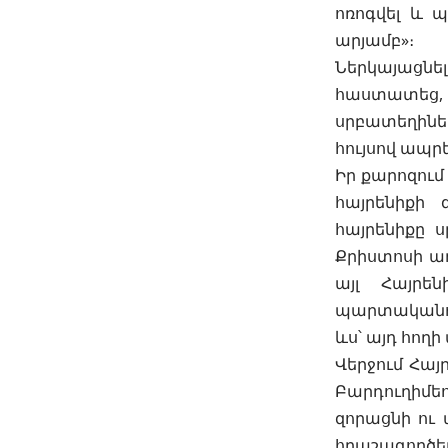
ոռոգվել և 
արյամբ»։
Ներկայացն
հաստատեց, ո
սրբատեղիներ
հույսով ապր
Իր քարոզում
հայրենիքի
հայրենիքը 
Քրիստոսի առ
այլ Հայրե
պարտականութ
ևս՝ այդ հողի
Վերջում Հայ
Բարդուղիմե
զորացնի ու 
հրաշագործե