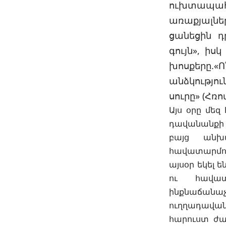
ուխտապահ
առաքյալն
ցանեցին դ
գույն», ի
խոսքերը.«
անձկությու
սուրը» (Հռոմ.
Այս օրը մե
դավանանքի խ
բայց անխ
հավատարմու
այսօր եկել ե
ու հավատ
ինքնաճանա
ուղղադավան
հարուստ ժառ