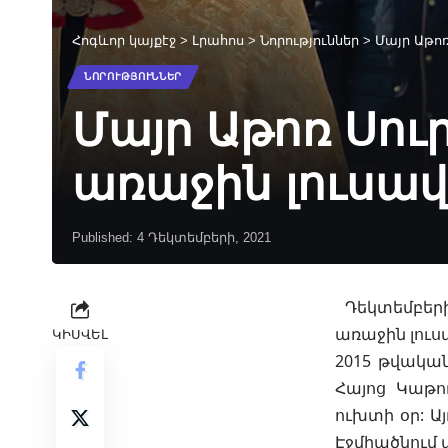
Հոգևոր կայքէջ
>
Լրահոս
>
Նորություններ
>
Մայր Աթոռ
ՆՈՐՈՒԹՅՈՒՆՆԵՐ
Մայր Աթոռ Սու
առաջին լուսավ
Published: 4 Դեկտեմբերի, 2021
Դեկտեմբերի
առաջին լուս
ԿԻՍՎԵԼ
2015 թվական
Հայոց Կաթո
ուխտի օր: Ա
Էջմիածնում 