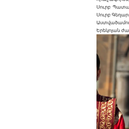
Սուրբ Պատա
Սուրբ Գեղար
Աստվածամո
Երեկոյան ժ