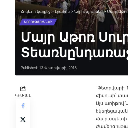
Հոգևոր կայքէջ
>
Լրահոս
>
Նորություններ
>
Մայր Աթո
ՆՈՐՈՒԹՅՈՒՆՆԵՐ
Մայր Աթոռ Սու
Տեառնընդառա
Published: 13 Փետրվարի, 2018
Փետրվարի 14
Հիսուսի` տ
ԿԻՍՎԵԼ
Այս առիթով 
եկեղեցակա
Հայրապետի 
Ժամերգությ