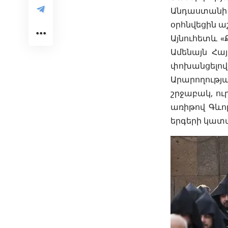
Անդաստանի կ
օրհնվեցին աշ
Այնուհետև 
Ամենայն Հայ
փոխանցելով
Արարողությա
շրջաբակ, ու
առիթով Գևո
երգերի կատա