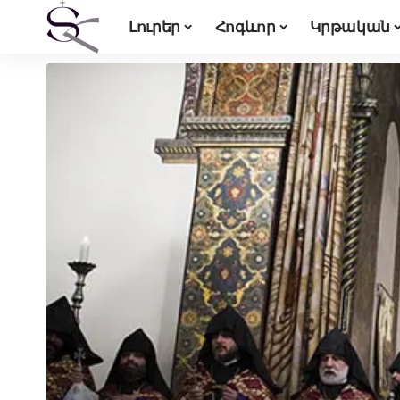
Լուրեր
Հոգևոր
Կրթական