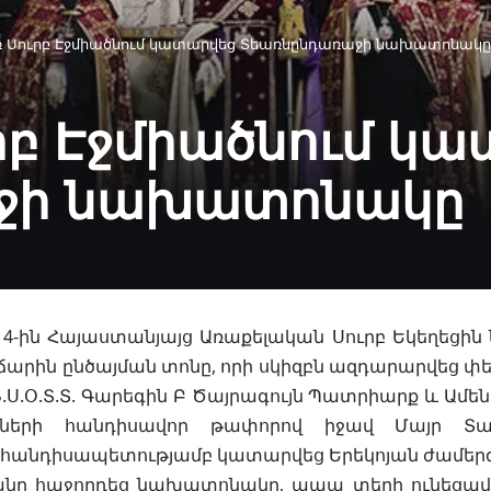
ռ Սուրբ Էջմիածնում կատարվեց Տեառնընդառաջի նախատոնակը
րբ Էջմիածնում կ
ջի նախատոնակը
-ին Հայաստանյայց Առաքելական Սուրբ Եկեղեցին նշ
աճարին
ընծայման տոնը, որի սկիզբն ազդարարվեց փե
Ն.Ս.Օ.Տ.Տ. Գարեգին Բ Ծայրագույն Պատրիարք և Ամե
նների հանդիսավոր թափորով իջավ Մայր Տ
հանդիսապետությամբ կատարվեց Երեկոյան ժամերգո
անը հաջորդեց նախատոնակը, ապա տեղի ունեցա