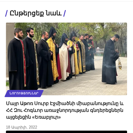
Ընթերցեք նաև
ՆՈՐՈՒԹՅՈՒՆՆԵՐ
Մայր Աթոռ Սուրբ Էջմիածնի միաբանությունը և
ՀՀ Զու Հոգևոր առաջնորդության գնդերեցներն
այցելեցին «Եռաբլուր»
18 Ապրիլի, 2022