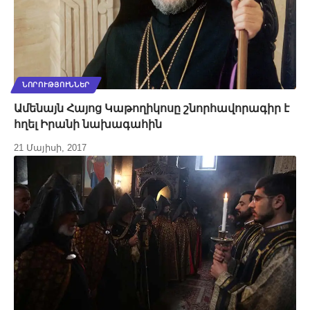
ՆՈՐՈՒԹՅՈՒՆՆԵՐ
Ամենայն Հայոց Կաթողիկոսը շնորհավորագիր է
հղել Իրանի նախագահին
21 Մայիսի, 2017