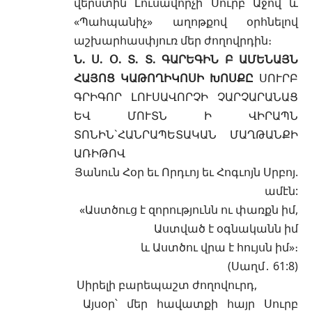
վերստին Լուսավորչի Սուրբ Աջով և
«Պահպանիչ» աղոթքով օրհնելով
աշխարհասփյուռ մեր ժողովրդին։
Ն. Ս. Օ. Տ. Տ. ԳԱՐԵԳԻՆ Բ ԱՄԵՆԱՅՆ
ՀԱՅՈՑ ԿԱԹՈՂԻԿՈՍԻ ԽՈՍՔԸ
ՍՈՒՐԲ
ԳՐԻԳՈՐ ԼՈՒՍԱՎՈՐՉԻ ՉԱՐՉԱՐԱՆԱՑ
ԵՎ ՄՈՒՏՆ Ի ՎԻՐԱՊՆ
ՏՈՆԻՆ`ՀԱՆՐԱՊԵՏԱԿԱՆ ՄԱՂԹԱՆՔԻ
ԱՌԻԹՈՎ
Յանուն Հօր եւ Որդւոյ եւ Հոգւոյն Սրբոյ.
ամէն:
«Աստծուց է զորությունն ու փառքն իմ,
Աստված է օգնականն իմ
և Աստծու վրա է հույսն իմ»։
(
Սաղմ․ 61:8
)
Սիրելի բարեպաշտ ժողովուրդ,
Այսօր՝ մեր հավատքի հայր Սուրբ