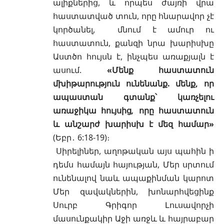
ալիքներից, և որպես ժայռի վրա
հաստատված տուն, որը հնարավոր չէ
կործանել, մնում է ամուր ու
հաստատուն, քանզի նրա խարիսխը
Աստծո հույսն է, ինչպես առաքյալն է
ասում.
«Մենք հաստատուն
մխիթարություն ունենանք. մենք, որ
ապաստան գտանք՝ կառչելու
առաջիկա հույսից
,
որը հաստատուն
և անշարժ խարիսխ է մեզ համար»
(
Եբր․ 6:18-19
)։
Սիրելիներ, աղոթական այս պահին ի
դեմս համայն հայության, Մեր սրտում
ունենալով նաև ապաքինման կարոտ
Մեր զավակներին, խոնարհվեցինք
Սուրբ Գրիգոր Լուսավորչի
մասունքակիր Աջի առջև և հայրաբար