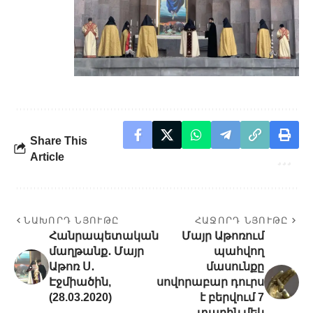
Share This
Article
ՆԱԽՈՐԴ ՆՅՈՒԹԸ
ՀԱՋՈՐԴ ՆՅՈՒԹԸ
Հանրապետական
Մայր Աթոռում
մաղթանք․ Մայր
պահվող
Աթոռ Ս․
մասունքը
Էջմիածին,
սովորաբար դուրս
(28.03.2020)
է բերվում 7
տարին մեկ