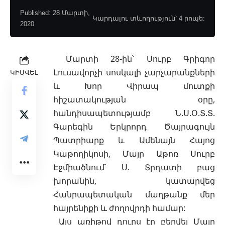
Published: 28 Մարտի,
Կարդալու տևողություն՝ 4 րոպե:
2020
Մարտի 28-ին՝ Սուրբ Գրիգոր
Լուսավորչի սոսկալի չարչարանքների
ԿԻՍՎԵԼ
և Խոր Վիրապ մուտքի
հիշատակության օրը
,
հանդիսապետությամբ Ն.Ս.Օ.Տ.Տ.
Գարեգին Երկրորդ Ծայրագույն
Պատրիարք և Ամենայն Հայոց
Կաթողիկոսի, Մայր Աթոռ Սուրբ
Էջմիածնում՝ Ս. Տրդատի բաց
խորանին, կատարվեց
Հանրապետական մաղթանք մեր
հայրենիքի և ժողովրդի համար:
Այս առիթով դուրս էր բերվել Մայր