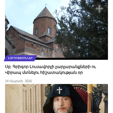
ՆՈՐՈՒԹՅՈՒՆՆԵՐ
Սբ. Գրիգոր Լուսավորչի չարչարանքների ու
Վիրապ մտնելու հիշատակության օր
14 Մարտի, 2016