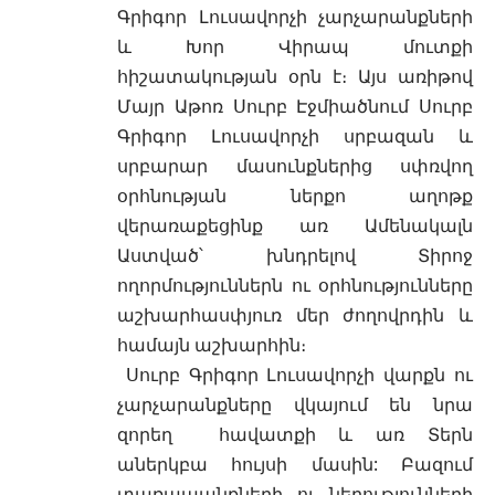
Գրիգոր Լուսավորչի չարչարանքների
և Խոր Վիրապ մուտքի
հիշատակության օրն է։ Այս առիթով
Մայր Աթոռ Սուրբ Էջմիածնում Սուրբ
Գրիգոր Լուսավորչի սրբազան և
սրբարար մասունքներից սփռվող
օրհնության ներքո աղոթք
վերառաքեցինք առ Ամենակալն
Աստված՝ խնդրելով Տիրոջ
ողորմություններն ու օրհնությունները
աշխարհասփյուռ մեր ժողովրդին և
համայն աշխարհին։
Սուրբ Գրիգոր Լուսավորչի վարքն ու
չարչարանքները վկայում են նրա
զորեղ հավատքի և առ Տերն
աներկբա հույսի մասին: Բազում
տառապանքների ու նեղությունների