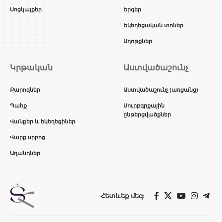
Սոցկայքեր
Երգեր
Եկեղեցական տոներ
Աղոթքներ
Կրթական
Աստվածաշունչ
Քարոզներ
Աստվածաշունչ (առցանց)
Պահք
Սուրբգրքային
ընթերցվածքներ
Վանքեր և եկեղեցիներ
Վարք սրբոց
Աղանդներ
Հետևեք մեզ: