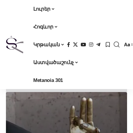
Լուրեր
Հոգևոր
Aa
Կրթական
Fon
Res
Աստվածաշունչ
Metanoia 301