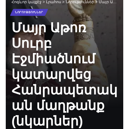
Հոգևոր կայքէջ
>
Լրահոս
>
Նորություններ
>
Մայր Աթոռ Սուրբ Էջմիածնում կատարվեց Հանրապետական մաղթանք (նկարներ)
ՆՈՐՈՒԹՅՈՒՆՆԵՐ
Մայր Աթոռ
Սուրբ
Էջմիածնում
կատարվեց
Հանրապետակ
ան մաղթանք
(նկարներ)