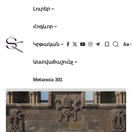
Լուրեր
Հոգևոր
Aa
Կրթական
Fon
Res
Աստվածաշունչ
Metanoia 301