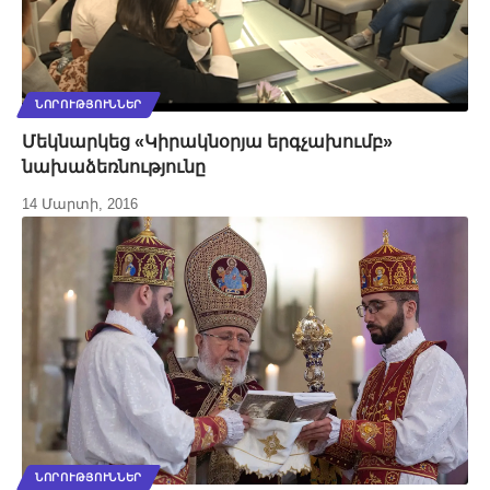
ՆՈՐՈՒԹՅՈՒՆՆԵՐ
Մեկնարկեց «Կիրակնօրյա երգչախումբ»
նախաձեռնությունը
14 Մարտի, 2016
ՆՈՐՈՒԹՅՈՒՆՆԵՐ