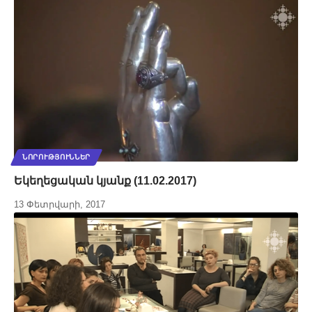
ՆՈՐՈՒԹՅՈՒՆՆԵՐ
Եկեղեցական կյանք (11.02.2017)
13 Փետրվարի, 2017