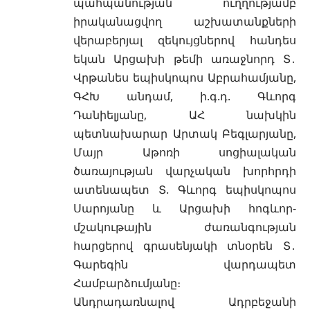
պահպանության ուղղությամբ
իրականացվող աշխատանքների
վերաբերյալ զեկույցներով հանդես
եկան Արցախի թեմի առաջնորդ Տ․
Վրթանես եպիսկոպոս Աբրահամյանը,
ԳՀԽ անդամ, ի.գ.դ. Գևորգ
Դանիելյանը, ԱՀ նախկին
պետնախարար Արտակ Բեգլարյանը,
Մայր Աթոռի սոցիալական
ծառայության վարչական խորհրդի
ատենապետ Տ. Գևորգ եպիսկոպոս
Սարոյանը և Արցախի հոգևոր-
մշակութային ժառանգության
հարցերով գրասենյակի տնօրեն Տ․
Գարեգին վարդապետ
Համբարձումյանը։
Անդրադառնալով Ադրբեջանի