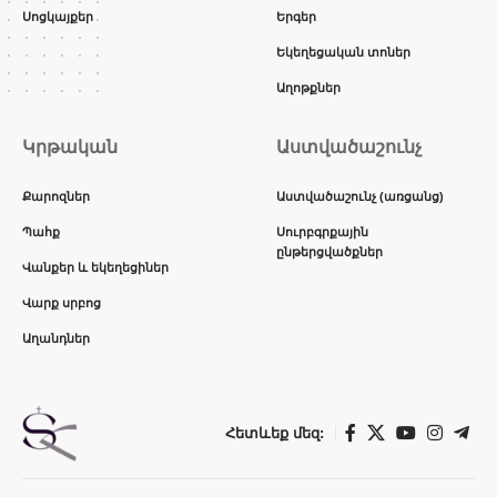
Սոցկայքեր
Երգեր
Եկեղեցական տոներ
Աղոթքներ
Կրթական
Աստվածաշունչ
Քարոզներ
Աստվածաշունչ (առցանց)
Պահք
Սուրբգրքային
ընթերցվածքներ
Վանքեր և եկեղեցիներ
Վարք սրբոց
Աղանդներ
Հետևեք մեզ: