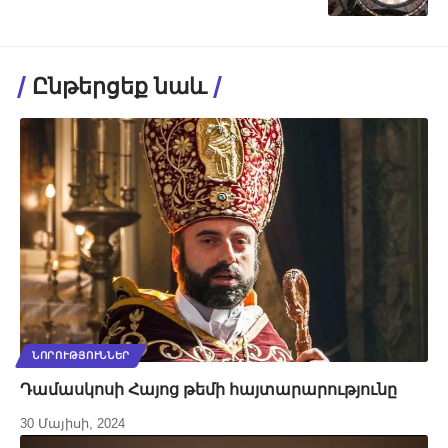
Ընթերցեք նաև
ՆՈՐՈՒԹՅՈՒՆՆԵՐ
Դամասկոսի Հայոց թեմի հայտարարությունը
30 Մայիսի, 2024