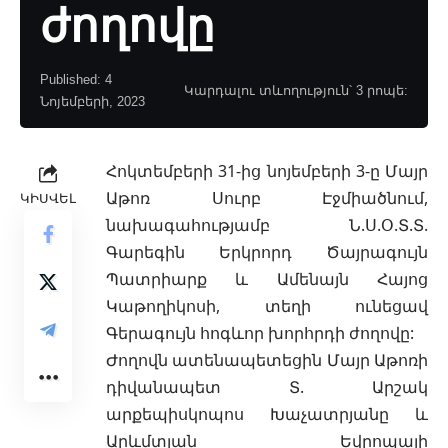
ժողովը
Published: 4
Կարդալու տևողություն՝ 3 րոպե:
Նոյեմբերի, 2023
Հոկտեմբերի 31-ից նոյեմբերի 3-ը Մայր
Աթոռ Սուրբ Էջմիածնում,
ԿԻՍՎԵԼ
նախագահությամբ Ն.Ս.Օ.Տ.Տ.
Գարեգին Երկրորդ Ծայրագույն
Պատրիարք և Ամենայն Հայոց
Կաթողիկոսի, տեղի ունեցավ
Գերագույն հոգևոր խորհրդի ժողովը:
Ժողովն ատենապետեցին Մայր Աթոռի
դիվանապետ Տ. Արշակ
արքեպիսկոպոս Խաչատրյանը և
Արևմտյան Եվրոպայի