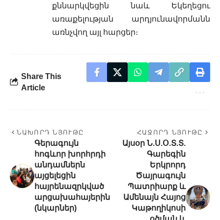
քննարկվեցին նաև Եկեղեցու
առաքելության արդյունավորմանն
առնչվող այլ հարցեր։
Share This
Article
ՆԱԽՈՐԴ ՆՅՈՒԹԸ
ՀԱՋՈՐԴ ՆՅՈՒԹԸ
Գերագույն
Այսօր Ն.Ս.Օ.Տ.Տ.
հոգևոր խորհրդի
Գարեգին
անդամներն
Երկրորդ
այցելեցին
Ծայրագույն
հայրենազրկված
Պատրիարք և
արցախահայերին
Ամենայն Հայոց
(նկարներ)
Կաթողիկոսի
օծման և