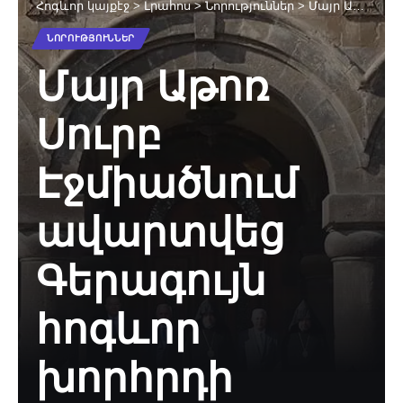
Հոգևոր կայքէջ
>
Լրահոս
>
Նորություններ
>
Մայր Աթոռ Սուրբ Էջմիածնում ավարտվեց Գերագույն հոգևոր խորհրդի ժողովը
ՆՈՐՈՒԹՅՈՒՆՆԵՐ
Մայր Աթոռ
Սուրբ
Էջմիածնում
ավարտվեց
Գերագույն
հոգևոր
խորհրդի