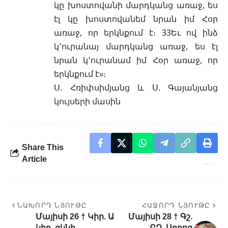
կը խոստովանի մարդկանց առաջ, ես
էլ կը խոստովանեմ նրան իմ Հօր
առաջ, որ երկնքում է։ 33Եւ ով ինձ
կ՚ուրանայ մարդկանց առաջ, ես էլ
նրան կ՚ուրանամ իմ Հօր առաջ, որ
երկնքում է»։
Ս. Հռիփսիմյանց և Ս. Գայանյանց
կույսերի մասին
Share This
Article
ՆԱԽՈՐԴ ՆՅՈՒԹԸ
ՀԱՋՈՐԴ ՆՅՈՒԹԸ
Մայիսի 26 † Կիր. Ա
Մայիսի 28 † Գշ.
կիր. զկնի
ԲՁ. Սրբոց