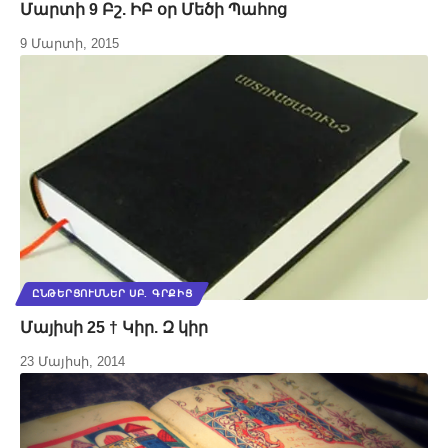
Մարտի 9 Բշ. ԻԲ օր Մեծի Պահոց
9 Մարտի, 2015
ԸՆԹԵՐՑՈՒՄՆԵՐ ՍԲ. ԳՐՔԻՑ
Մայիսի 25 † Կիր. Զ կիր
23 Մայիսի, 2014