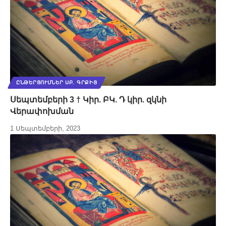
ԸՆԹԵՐՑՈՒՄՆԵՐ ՍԲ. ԳՐՔԻՑ
Սեպտեմբերի 3 † Կիր. ԲԿ. Դ կիր. զկնի
Վերափոխման
1 Սեպտեմբերի, 2023