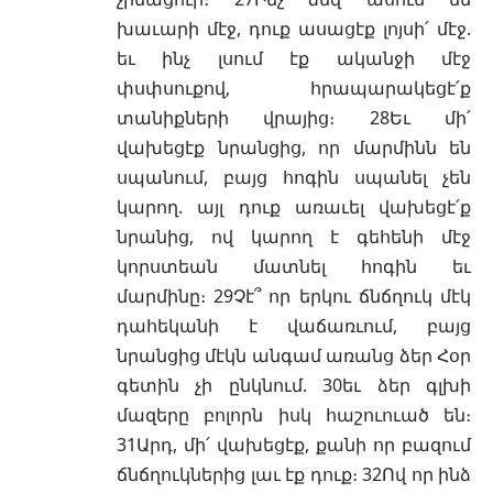
խաւարի մէջ, դուք ասացէք լոյսի՛ մէջ.
եւ ինչ լսում էք ականջի մէջ
փսփսուքով, հրապարակեցէ՛ք
տանիքների վրայից։ 28Եւ մի՛
վախեցէք նրանցից, որ մարմինն են
սպանում, բայց հոգին սպանել չեն
կարող. այլ դուք առաւել վախեցէ՛ք
նրանից, ով կարող է գեհենի մէջ
կորստեան մատնել հոգին եւ
մարմինը։ 29Չէ՞ որ երկու ճնճղուկ մէկ
դահեկանի է վաճառւում, բայց
նրանցից մէկն անգամ առանց ձեր Հօր
գետին չի ընկնում. 30եւ ձեր գլխի
մազերը բոլորն իսկ հաշուուած են։
31Արդ, մի՛ վախեցէք, քանի որ բազում
ճնճղուկներից լաւ էք դուք։ 32Ով որ ինձ