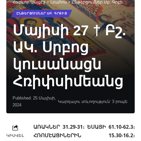
Հոգևոր կայքէջ
>
Լրահոս
>
Ընթերցումներ Սբ. Գրքից
>
Մայի
ԸՆԹԵՐՑՈՒՄՆԵՐ ՍԲ. ԳՐՔԻՑ
Մայիսի 27 † Բշ.
ԱԿ. Սրբոց
կուսանացն
Հռիփսիմեանց
Published: 25 Մայիսի,
Կարդալու տևողություն՝ 3 րոպե:
2024
ԱՌԱԿՆԵՐ 31.29-31։ ԵՍԱՅԻ 61.10-62.3։
ՀՌՈՄԷԱՑԻՆԵՐԻՆ 15.30-16.2։
ԿԻՍՎԵԼ