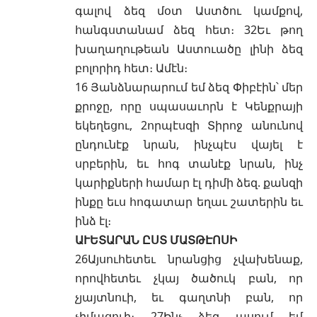
գալով ձեզ մօտ Աստծու կամքով,
հանգստանամ ձեզ հետ։ 32Եւ թող
խաղաղութեան Աստուածը լինի ձեզ
բոլորիդ հետ։ Ամէն։
16 Յանձնարարում եմ ձեզ Փիբէին՝ մեր
քրոջը, որը սպասաւորն է Կենքրայի
եկեղեցու, 2որպէսզի Տիրոջ անունով
ընդունէք նրան, ինչպէս վայել է
սրբերին, եւ հոգ տանէք նրան, ինչ
կարիքների համար էլ դիմի ձեզ. քանզի
ինքը եւս հոգատար եղաւ շատերին եւ
ինձ էլ։
ԱՒԵՏԱՐԱՆ ԸՍՏ ՄԱՏԹԷՈՍԻ
26Այսուհետեւ նրանցից չվախենաք,
որովհետեւ չկայ ծածուկ բան, որ
չյայտնուի, եւ գաղտնի բան, որ
չիմացուի։ 27Ինչ ձեզ ասում եմ