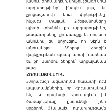
յանուն Երուսաղէմի, մինչեւ չծագի նրա
արդարութիւնը՝ ինչպէս լոյս, եւ
չբոցավառուի նրա փրկութիւնը՝
ինչպէս փայլակ։ 2Հեթանոսները
պիտի տեսնեն քո արդարութիւնը,
թագաւորները՝ քո փառքը, եւ դու նոր
անունով ես կոչուելու, որ Տէրն է
անուանելու։ 3Տիրոջ ձեռքին
վայելչութեան պսակ պիտի դառնաս
եւ քո Աստծու ձեռքին՝ արքայական
թագ։
ՀՌՈՄԷԱՑԻՆԵՐԻՆ
30որպէսզի ազատուեմ հաւատի դէմ
ապստամբներից, որ Հրէաստանում
են, եւ որպէսզի Երուսաղէմի իմ
ծառայութիւնը ընդունելի լինի
սրբերին. 31այսպէս, ուրախութեամբ