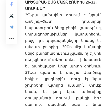
ԱՒԵՏԱՐԱՆ ԸՍՏ ՄԱՏԹԷՈՍԻ 10.26-33։
ԱՌԱԿՆԵՐ
29Նրա ամուսինը գովում է նրան՝
ասելով.«Շատ դուստրեր
հարստութիւն ձեռք բերին, շատերն էլ
սխրագործութիւններ կատարեցին,
բայց դու գերազանցեցիր նրանց եւ
անցար բոլորից։ 30Քո մէջ կանացի
կեղծ բարեհաճութիւն չկայեւ ոչ էլ սին
գեղեցկութիւն»։Արդարեւ, իմաստուն
եւ բարեպաշտ կինը պիտի օրհնուի։
31Նա պատիւ է տալիս Աստծուց
երկիւղ կրողներին, դուք էլ նրա
շուրթերի պտղից պատի՛ւ տուէք
նրան, եւ թող նրա ամուսինը
գովաբանուի դրսում. քանզի եթէ
մարդուս ճամփան բաց է նրա