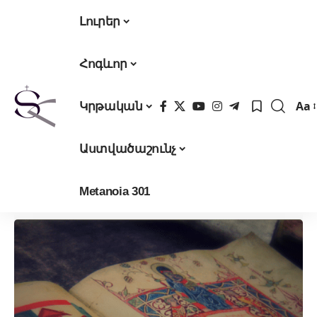
Լուրեր
Հոգևոր
Aa
Կրթական
Fon
Res
Աստվածաշունչ
Metanoia 301