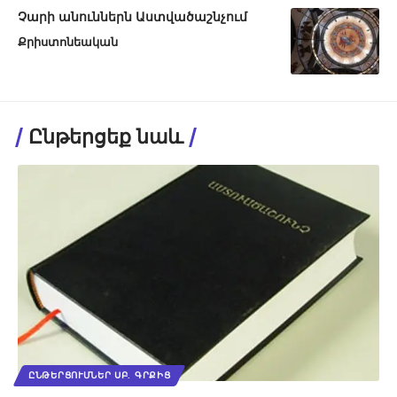
Չարի անուններն Աստվածաշնչում
Քրիստոնեական
Ընթերցեք նաև
ԸՆԹԵՐՑՈՒՄՆԵՐ ՍԲ. ԳՐՔԻՑ