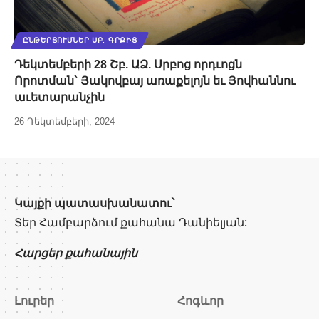
ԸՆԹԵՐՑՈՒՄՆԵՐ ՍԲ. ԳՐՔԻՑ
Դեկտեմբերի 28 Շբ. ԱՁ. Սրբոց որդւոցն
Որոտման` Յակովբայ առաքելոյն եւ Յովհաննու
աւետարանչին
26 Դեկտեմբերի, 2024
Կայքի պատասխանատու՝
Տեր Համբարձում քահանա Դանիելյան:
Հարցեր քահանային
Լուրեր
Հոգևոր