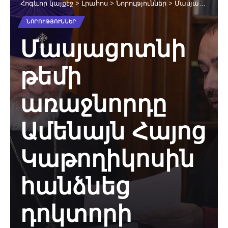
Հոգևոր կայքէջ
>
Լրահոս
>
Նորություններ
>
Մասյացոտնի թեմի առաջնորդը Ամենայն Հայոց Կաթողիկոսին հանձնեց դոկտորի գիտական կոչման վկայականը (նկարներ)
ՆՈՐՈՒԹՅՈՒՆՆԵՐ
Մասյացոտնի
թեմի
առաջնորդը
Ամենայն Հայոց
Կաթողիկոսին
հանձնեց
դոկտորի