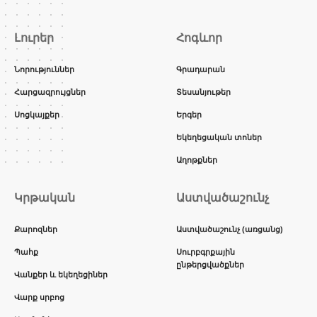
Լուրեր
Հոգևոր
Նորություններ
Գրադարան
Հարցազրույցներ
Տեսանյութեր
Սոցկայքեր
Երգեր
Եկեղեցական տոներ
Աղոթքներ
Կրթական
Աստվածաշունչ
Քարոզներ
Աստվածաշունչ (առցանց)
Պահք
Սուրբգրքային
ընթերցվածքներ
Վանքեր և եկեղեցիներ
Վարք սրբոց