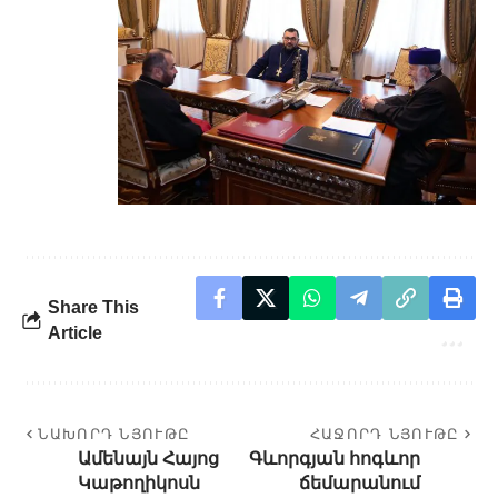
Share This
Article
ՆԱԽՈՐԴ ՆՅՈՒԹԸ
ՀԱՋՈՐԴ ՆՅՈՒԹԸ
Ամենայն Հայոց
Գևորգյան հոգևոր
Կաթողիկոսն
ճեմարանում