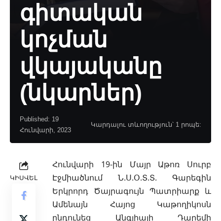
գիտական
կոչման
վկայականը
(նկարներ)
Published: 19
Կարդալու տևողություն՝ 1 րոպե:
Հունվարի, 2023
Հունվարի 19-ին Մայր Աթոռ Սուրբ
Էջմիածնում Ն.Ս.Օ.Տ.Տ. Գարեգին
ԿԻՍՎԵԼ
Երկրորդ Ծայրագույն Պատրիարք և
Ամենայն Հայոց Կաթողիկոսն
ընդունեց Անգլիայի Դարեմի