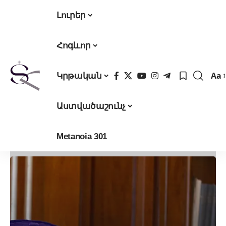
Լուրեր
Հոգևոր
Aa
Կրթական
Fon
Res
Աստվածաշունչ
Metanoia 301