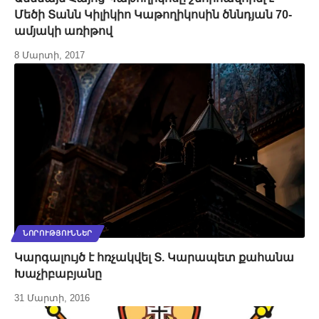
Մեծի Տանն Կիլիկիո Կաթողիկոսին ծննդյան 70-
ամյակի առիթով
8 Մարտի, 2017
ՆՈՐՈՒԹՅՈՒՆՆԵՐ
Կարգալույծ է հռչակվել Տ. Կարապետ քահանա
Խաչիբաբյանը
31 Մարտի, 2016