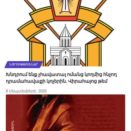
ՆՈՐՈՒԹՅՈՒՆՆԵՐ
Խնդրում ենք չհավատալ ոմանց կողմից հնչող
դրամահավաքի կոչերին. Վիրահայոց թեմ
8 Սեպտեմբերի, 2020