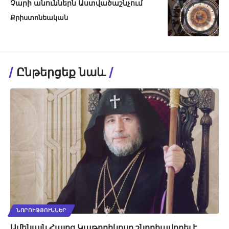
Չարի անուններն Աստվածաշնչում
Քրիստոնեական
Ընթերցեք նաև
ՆՈՐՈՒԹՅՈՒՆՆԵՐ
Ամենայն Հայոց Կաթողիկոսը շնորհավորել է