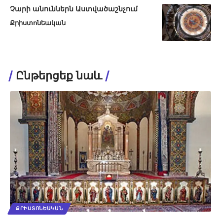
Չարի անուններն Աստվածաշնչում
Քրիստոնեական
Ընթերցեք նաև
ՔՐԻՍՏՈՆԵԱԿԱՆ