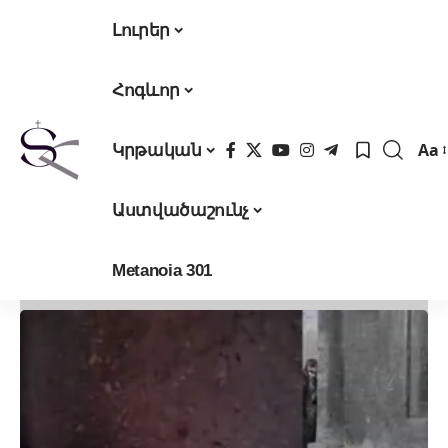
Լուրեր
Հոգևոր
Aa
Կրթական
Fon
Res
Աստվածաշունչ
Metanoia 301