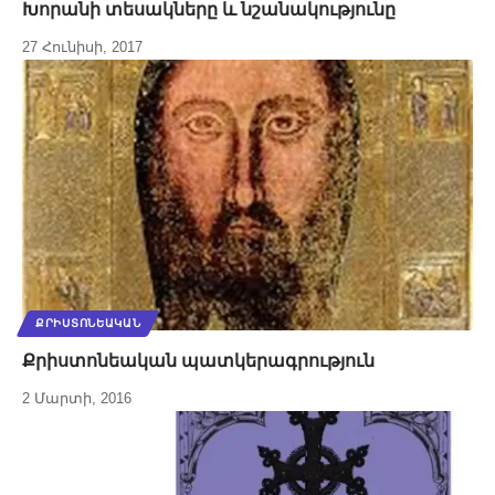
Խորանի տեսակները և նշանակությունը
27 Հունիսի, 2017
ՔՐԻՍՏՈՆԵԱԿԱՆ
Քրիստոնեական պատկերագրություն
2 Մարտի, 2016