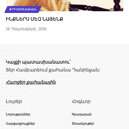
ՔՐԻՍՏՈՆԵԱԿԱՆ
ԻՆՔՆԵՐՍ ՄԵԶ ՆԱՅԵՆՔ
16 Դեկտեմբերի, 2016
Կայքի պատասխանատու՝
Տեր Համբարձում քահանա Դանիելյան:
Հարցեր քահանային
Լուրեր
Հոգևոր
Նորություններ
Գրադարան
Հարցազրույցներ
Տեսանյութեր