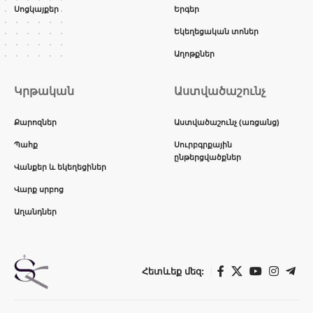
Սոցկայքեր
Երգեր
Եկեղեցական տոներ
Աղոթքներ
Կրթական
Աստվածաշունչ
Քարոզներ
Աստվածաշունչ (առցանց)
Պահք
Սուրբգրքային
ընթերցվածքներ
Վանքեր և եկեղեցիներ
Վարք սրբոց
Աղանդներ
Հետևեք մեզ: