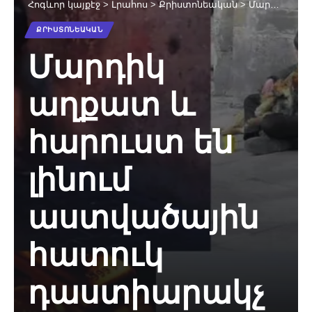
Հոգևոր կայքէջ
>
Լրահոս
>
Քրիստոնեական
>
Մարդիկ աղքատ և հարուստ են լինում աստվածային հատուկ դաստիարակչական և փրկչական ծրագրով
ՔՐԻՍՏՈՆԵԱԿԱՆ
Մարդիկ
աղքատ և
հարուստ են
լինում
աստվածային
հատուկ
դաստիարակչ