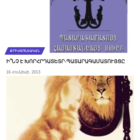
ՔՐԻՍՏՈՆԵԱԿԱՆ
Ի՞ՆՉ Է ԽՈՐՀՐԴԱՏԵՏՐ-ՊԱՏԱՐԱԳԱՄԱՏՈՒՅՑԸ
16 Հունիսի, 2013