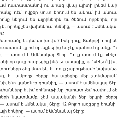
գամ դատաստանով ու արագ վկայ պիտի լինեմ կա
րանց դէմ, ովքեր սուտ երդում են անում իմ անուա
ոնք նեղում են այրիներին եւ ծեծում որբերին, ո
ւ որոնք չեն վախենում ինձնից, — ասում է Ամենակալ
ՄԸ
Աստուածը եւ չեմ փոխուի: 7 Իսկ դուք, Յակոբի որդիներ
ուսափում էք իմ օրէնքներից եւ չէք պահում դրանք: Դա
, — ասում է Ամենակալ Տէրը: Դուք ասում էք. «Ինչ
նի որ դուք խաբեցիք ինձ եւ ասացիք, թէ՝ «Ինչո՞վ խա
ւղները ձեզ մօտ են, եւ դուք չարութեամբ նախանձո
ց, եւ ամբողջ բերքը հաւաքեցիք մեր շտեմարանն
նի, ե՛տ կանգնէք դրանից, — ասում է ամենակալ Տէրը
անները եւ իմ օրհնութիւնը լիառատ չեմ թափում ձեզ
րների նկատմամբ, չեմ ապականի ձեր երկրի բերքը
— ասում է Ամենակալ Տէրը: 12 Բոլոր ազգերը երանի
կալի երկիրը, — ասում է Ամենակալ Տէրը: