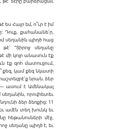
ք, թէ՝ Տէրը բարձրացաւ
 ես Հայր եմ, ո՞ւր է իմ
: Դուք, քահանանե՛ր,
 իմ սեղանին պիղծ հաց
 թէ՝ “Տիրոջ սեղանը
թէ մի կոյր անասուն էք
ն էք զոհ մատուցում,
ի՞ քեզ, կամ քեզ նկատի
 հաշտեցրէ՛ք նրան. ձեր
 — ասում է Ամենակալ
մ սեղանին, որովհետեւ
դունի ձեր ձեռքից: 11
եւ ամէն տեղ խունկ եւ
նը հեթանոսների մէջ,
րոջ սեղանը պիղծ է, եւ