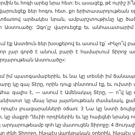
մարմին եւ հոգի արեց նրա հետ: Եւ ասացէք, թէ ուրիշ ի՞
շ վարուեցէք ձեր հոգու հետ. քո երիտասարդութեան օրե
տճառով արձակես նրան, ամբարշտութիւնը կը ծած
էր Աստուածը: Զգո՛յշ վարուեցէք եւ անհաւատարիմ 
ւմ էք Աստծուն ձեր խօսքերով եւ ասում էք՝ «Ինչո՞վ 
վ որ չար գործ է անում, բարի է համարւում Տիրոջ 
 Արդարութեան Աստուածը»:
 եմ իմ պատգամաբերին, եւ նա կը տեսնի իմ ճանապա
րը կը գայ Տէրը, որին դուք փնտռում էք, եւ ուխտ
 Ահա գալիս է, — ասում է Ամենակալ Տէրը, — ո՞վ կ
 հանիստտ կը մնայ նրա յայտնութեան ժամանակ, ք
 որպէս լուացարանների օճառ: 3 Նա կը նստի ձուլելո
, կը մաքրի Ղեւիի որդիներին եւ կը հալեցնի նրանց 
 արդարութեամբ զոհ կը մատուցեն Տիրոջը: 4 Յուդայի
կը լինի Տիրոջը, ինչպէս վաղնջական օրերին, ինչպէս