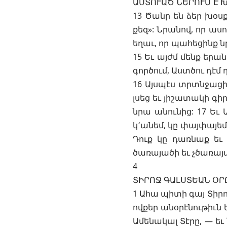
ԱՍՏՈՒԱԾ ՆԵՐՈՒՄ Է 
13 Ծանր են ձեր խօսք
քեզ»: Նրանով, որ ասու
եղաւ, որ պահեցինք 
15 Եւ այժմ մենք երան
գործում, Աստծու դէմ 
16 Այսպէս տրտնջացին
լսեց եւ յիշատակի գի
նրա անունից: 17 Եւ 
կ՚անեմ, կը փայփայեմ
Դուք կը դառնաք եւ 
ծառայածի եւ չծառայա
4
ՏԻՐՈՋ ԳԱԼՍՏԵԱՆ ՕՐ
1 Ահա պիտի գայ Տիրոջ
ովքեր անօրէնութիւն 
Ամենակալ Տէրը, — եւ 