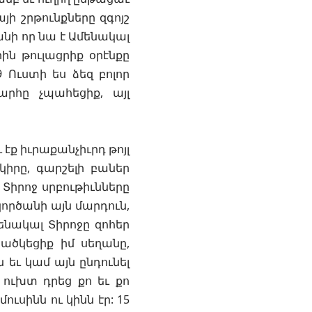
յի շրթունքները զգոյշ
նի որ նա է Ամենակալ
ն թուլացրիք օրէնքը
 Ուստի ես ձեզ բոլոր
րհը չպահեցիք, այլ
ւ էք իւրաքանչիւրդ թոյլ
րկիրը, գարշելի բաներ
 Տիրոջ սրբութիւնները
կործանի այն մարդուն,
ենակալ Տիրոջը զոհեր
 ծածկեցիք իմ սեղանը,
 եւ կամ այն ընդունել
ը ուխտ դրեց քո եւ քո
ւսինն ու կինն էր: 15