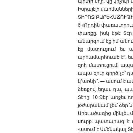
պիտի մղի, կը կոչուի 
Իսրայէլի սահմանների
ՏԻՐՈՋ ԲԱՐԵՀԱՃՈՒԹ
6 «Որդին փառաւորում է
փառքը, իսկ եթէ Տէր
անարգում էք իմ անու
էք մատուցում եւ ա
արհամարհուած է”, եւ 
զոհ մատուցում, ապա
ապա զուր գործ չէ՞ դա
կ՚առնի՞, — ասում է ա
ձեռքով եղաւ դա, ապ
Տէրը: 10 Ձեր առջեւ 
յօժարակամ չեմ ձեր ն
Արեւածագից մինչեւ մ
սուրբ պատարագ է մա
-ասում է Ամենակալ Տէ