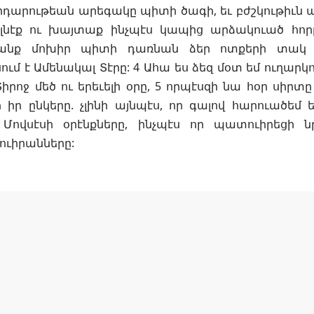
դարութեան արեգակը պիտի ծագի, եւ բժշկութիւն պ
ելնէք ու խայտաք ինչպէս կապից արձակուած հո
րանք մոխիր պիտի դառնան ձեր ոտքերի տակ 
մ է Ամենակալ Տէրը: 4 Ահա ես ձեզ մօտ եմ ուղարկ
րոջ մեծ ու երեւելի օրը, 5 որպէսզի նա հօր սիրտ
 իր ընկերը. չլինի այնպէս, որ գալով հարուածեմ 
 Մովսէսի օրէնքները, ինչպէս որ պատուիրեցի նր
ուիրանները: