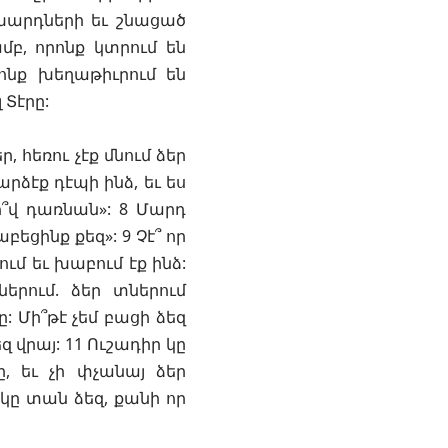
խարդների եւ շնացած
մբ, որոնք կտրում են
րոնք խեղաթիւրում են
 Տէրը:
, հեռու չէք մնում ձեր
րձէք դէպի ինձ, եւ ես
ո՞վ դառնան»: 8 Մարդ
բեցինք քեզ»: 9 Չէ՞ որ
ւմ եւ խաբում էք ինձ:
երում. ձեր տներում
: Մի՞թէ չեմ բացի ձեզ
 վրայ: 11 Ուշադիր կը
, եւ չի փչանայ ձեր
 կը տան ձեզ, քանի որ