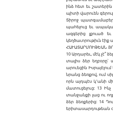
ինձ հետ եւ շատերին 
պիտի վարուեն գերու
Տիրոջ պատգամաբերը
պահելուց եւ ապական
ազգերից լքուած ե
կեղծաւորութիւն էիք 
ՀԱՒԱՏԱՐՄՈՒԹԵԱՆ Յ
10 Արդարեւ, մէկ չէ՞ ձ
տալիս ձեր եղբօրը՝ պ
արուեցին Իսրայէլում
նրանց ձեռքով, ում ս
որն այդպէս կ՚անի մ
մատուցելուց: 13 Ինչ
տանջանքի լաց ու ողբ
ձեր ձեռքերից: 14 Դո
երիտասարդութեան օրե