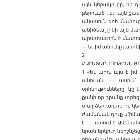
այն կերակուրը, որ դ
բերուած”. ես այն քա
անասուն զոհ մատուցէ
անիծեալ լինի այն մար
արատաւորն է մատուցո
— եւ իմ անունը յայտնի
2
ՀԱՒԱՏԱՐՄՈՒԹԵԱՆ Յ
1 «Եւ արդ, այս է ի
անուան, — ասում 
օրհնութիւնները, կը 
քանի որ դրանք չդրեցի
տալ ձեր աղտն ու կեղ
ժամանակ դուք կ՚իման
է, — ասում է Ամենակ
նրան երկիւղ ներշնչե
բերանում եւ անիրաւո