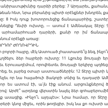
անիրաւութիւնից դարձի բերեց: 7 Արդարեւ, քահանա
թեան հետ, նրա բերանից պիտի օրէնքներ խնդրեն, քա
: 8 Իսկ դուք խոտորուեցիք ճանապարհից, շատերի
եցիք Ղեւիի ուխտը, — ասում է Ամենակալ Տէրը: 9
ւ արհամարհուած դարձրի, քանի որ իմ ճանապա
անում օրէնքի առաջ:
ՈՐԴՈՐ ԺՈՂՈՎՐԴԻՆ
եր բոլորի հայրը, մէկ Աստուած չհաստատե՞ց ձեզ, ինչո՞
ղծելու ձեր հայրերի ուխտը: 11 Լքուեց Յուդայի ե
 եւ Երուսաղէմում, որովհետեւ Յուդայի երկիրը պղծեց
իրեց, եւ յարեց օտար աստուածներին: 12 Տէրը պիտի 
ինչեւ որ նա հալածուի Յակոբի տնից եւ դադարի Ամ
 որ ես ատում էի, ա՛յն էիք անում. արցունքներով
ով: Արժէ՞ արդեօք վերստին նայել ձեր զոհաբերումին
ւք ասացիք. «Ինչո՞ւ այդպէս»: Նրա համար, որ Տէր
րի կնոջ միջեւ, որին թողեցիր. իսկ նա քո ուխտի ամո