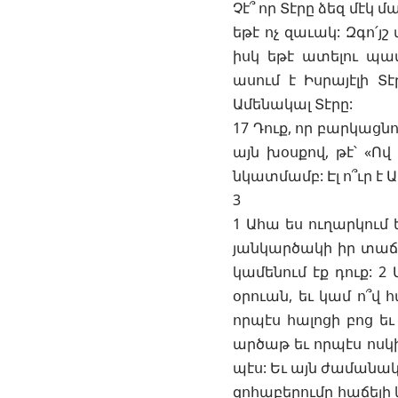
Չէ՞ որ Տէրը ձեզ մէկ 
եթէ ոչ զաւակ: Զգո՛յ
իսկ եթէ ատելու պա
ասում է Իսրայէլի Տ
Ամենակալ Տէրը:
17 Դուք, որ բարկացնո
այն խօսքով, թէ՝ «Ո
նկատմամբ: Էլ ո՞ւր է
3
1 Ահա ես ուղարկում
յանկարծակի իր տաճա
կամենում էք դուք: 2
օրուան, եւ կամ ո՞վ
որպէս հալոցի բոց եւ
արծաթ եւ որպէս ոսկի
պէս: Եւ այն ժամանակ
զոհաբերումը հաճելի 