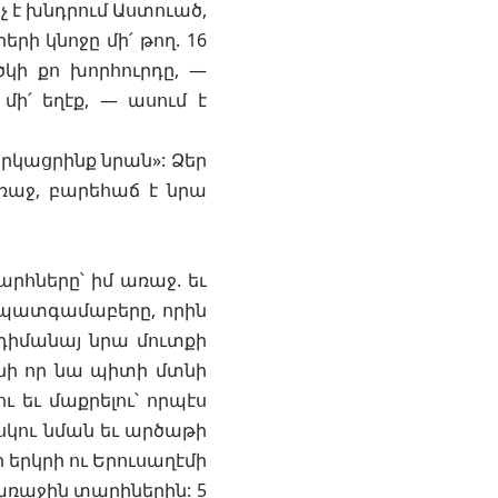
նչ է խնդրում Աստուած,
րի կնոջը մի՛ թող. 16
կի քո խորհուրդը, —
մի՛ եղէք, — ասում է
բարկացրինք նրան»: Ձեր
առաջ, բարեհաճ է նրա
րհները՝ իմ առաջ. եւ
ի պատգամաբերը, որին
ը դիմանայ նրա մուտքի
անի որ նա պիտի մտնի
ւ եւ մաքրելու՝ որպէս
ոսկու նման եւ արծաթի
 երկրի ու Երուսաղէմի
 առաջին տարիներին: 5