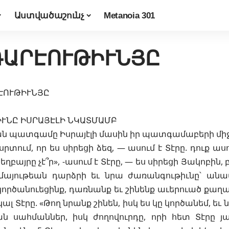
Աստվածաշունչ
Metanoia 301
ԳԱՐԷՈՒԹԻՒՆՅԸ
ԷՈՒԹԻՒՆՅԸ
ՒՆԸ ԻՍՐԱՅԷԼԻ ՆԿԱՏՄԱՄԲ
ն պատգամը Իսրայէլի մասին իր պատգամաբերի միջ
տում, որ ես սիրեցի ձեզ, — ասում է Տէրը. դուք ասո
եղբայրը չէ՞ր», -ասում է Տէրը, — ես սիրեցի Յակոբին,
այութեան դարձրի եւ նրա ժառանգութիւնը՝ ան
 կործանուեցինք, դառնանք եւ շինենք աւերուած քաղ
ալ Տէրը. «Թող նրանք շինեն, իսկ ես կը կործանեմ, եւ
եան սահմաններ, իսկ ժողովուրդը, որի հետ Տէրը