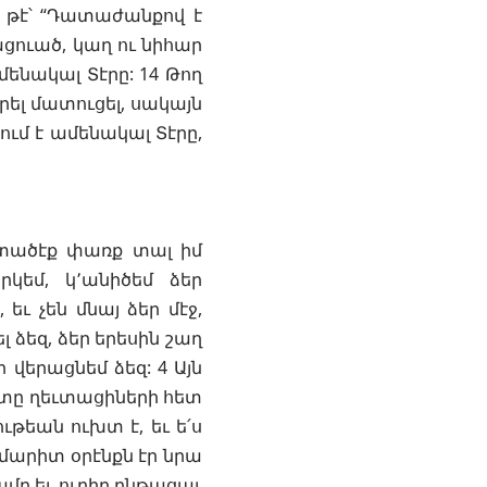
ք, թէ՝ “Դատաժանքով է
ացուած, կաղ ու նիհար
մենակալ Տէրը: 14 Թող
արել մատուցել, սակայն
ում է ամենակալ Տէրը,
չմտածէք փառք տալ իմ
կեմ, կ՚անիծեմ ձեր
եւ չեն մնայ ձեր մէջ,
լ ձեզ, ձեր երեսին շաղ
 վերացնեմ ձեզ: 4 Այն
ւխտը ղեւտացիների հետ
ւթեան ուխտ է, եւ ե՛ս
շմարիտ օրէնքն էր նրա
ամբ եւ ուղիղ ընթացաւ