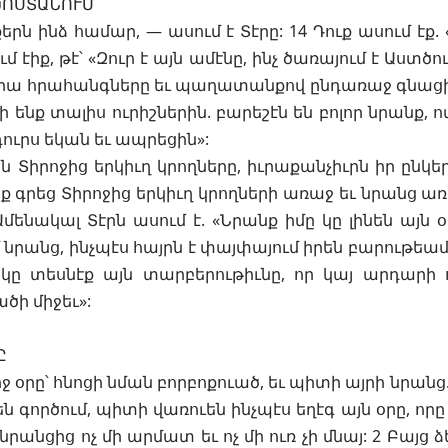
ԽՈՍՏԱՆՈՒՄ
երն ինձ համար, — ասում է Տէրը: 14 Դուք ասում էք.
մ էիք, թէ՝ «Զուր է այն ամէնը, ինչ ծառայում է Աստծու
նրա հրահանգները եւ պաղատանքով ընդառաջ գնացի
ի ենք տալիս ուրիշներին. բարեշէն են բոլոր նրանք, 
դուրս եկան եւ ապրեցին»:
 Տիրոջից երկիւղ կրողները, իւրաքանչիւրն իր ընկե
րք գրեց Տիրոջից երկիւղ կրողների առաջ եւ նրանց առ
Ամենակալ Տէրն ասում է. «Նրանք իմը կը լինեն այն օ
 նրանց, ինչպէս հայրն է փայփայում իրեն բարութեամ
կը տեսնէք այն տարբերութիւնը, որ կայ արդարի 
ծի միջեւ»:
Ը
 օրը՝ հնոցի նման բորբոքուած, եւ պիտի այրի նրանց.
են գործում, պիտի վառուեն ինչպէս եղէգ այն օրը, որը
նրանցից ոչ մի արմատ եւ ոչ մի ուռ չի մնայ: 2 Բայց ձ