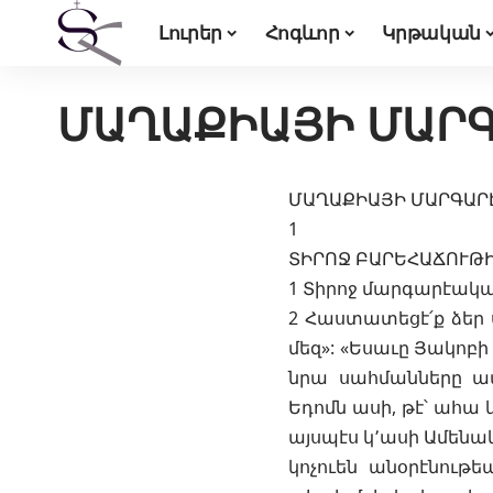
Լուրեր
Հոգևոր
Կրթական
ՄԱՂԱՔԻԱՅԻ ՄԱՐ
ՄԱՂԱՔԻԱՅԻ ՄԱՐԳԱՐ
1
ՏԻՐՈՋ ԲԱՐԵՀԱՃՈՒԹԻ
1 Տիրոջ մարգարէակա
2 Հաստատեցէ՛ք ձեր սր
մեզ»: «Եսաւը Յակոբի 
նրա սահմանները ամ
Եդոմն ասի, թէ՝ ահա
այսպէս կ՚ասի Ամենակ
կոչուեն անօրէնութ