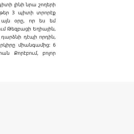
իտի լինի նրա շողերի
րթեր 3 պիտի տրորէք
այն օրը, որ ես եմ
ում Թեզբացի Եղիային,
ը դարձնի դէպի որդին,
երկիրը միանգամից: 6
ան Քորէբում, բոլոր