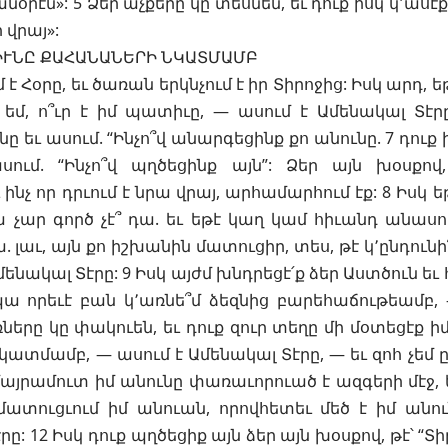
անօրէն»: 5 Ձեր աչքերը կը տեսնեն, եւ դուք իսկ կ՚ասէ
 վրայ»:
ԻՒՆԸ ՔԱՀԱՆԱՆԵՐԻ ՆԿԱՏՄԱՄԲ
 Հօրը, եւ ծառան երկնչում է իր Տիրոջից: Իսկ արդ, եթէ
 եմ, ո՞ւր է իմ պատիւը, — ասում է Ամենակալ Տէրը
նը եւ ասում. “Ինչո՞վ անարգեցինք քո անունը. 7 դուք
սում. “Ինչո՞վ պղծեցինք այն”: Ձեր այն խօսքով,
ինչ որ դրւում է նրա վրայ, արհամարհում էք: 8 Իսկ ե
 չար գործ չէ՞ դա. եւ եթէ կաղ կամ հիւանդ անասու
. լաւ, այն քո իշխանին մատուցիր, տես, թէ կ՚ընդուն
մենակալ Տէրը: 9 Իսկ այժմ խնդրեցէ՛ք ձեր Աստծուն եւ
ա որեւէ բան կ՚առնե՞մ ձեզնից բարեհաճութեամբ,
դռները կը փակուեն, եւ դուք զուր տեղը մի մօտեցէք ի
կատմամբ, — ասում է Ամենակալ Տէրը, — եւ զոհ չեմ ըն
այրամուտ իմ անունը փառաւորուած է ազգերի մէջ, 
տուցւում իմ անուան, որովհետեւ մեծ է իմ անու
րը: 12 Իսկ դուք պղծեցիք այն ձեր այն խօսքով, թէ՝ “Տի