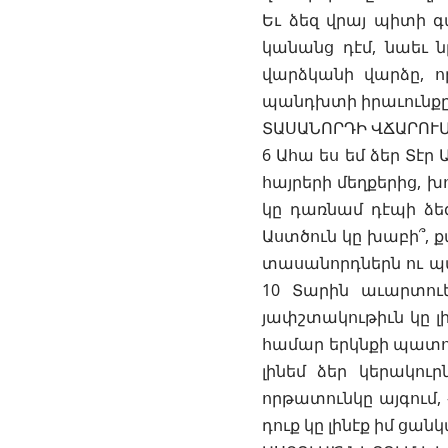
Եւ ձեզ վրայ պիտի 
կանանց դէմ, նաեւ ն
վարձկանի վարձը, որ
պանդխտի իրաւունքը ե
ՏԱՍԱՆՈՐԴԻ ՎՃԱՐՈՒ
6 Ահա ես եմ ձեր Տէր 
հայրերի մեղքերից, խ
կը դառնամ դէպի ձեզ
Աստծուն կը խաբի՞, քա
տասանորդներն ու պտո
10 Տարին աւարտուե
յափշտակութիւն կը լի
համար երկնքի պատուհ
լինեմ ձեր կերակու
որթատունկը այգում, 
դուք կը լինէք իմ ցան