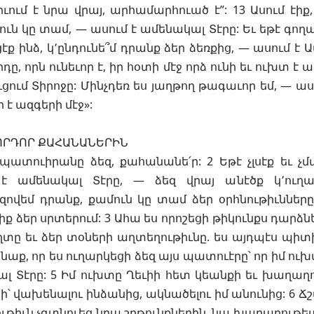
րւում է նրա վրայ, արհամարհուած է”: 13 Ասում էի
մուն կը տամ, — ասում է ամենակալ Տէրը: Եւ եթէ գող
ք ինձ, կ՚ընդունե՞մ դրանք ձեր ձեռքից, — ասում է Ա
դը, որն ունեւոր է, իր հօտի մէջ որձ ունի եւ ուխտ է 
ւմ Տիրոջը: Մինչդեռ ես յաղթող թագաւոր եմ, — աս
 է ազգերի մէջ»:
ՈՐԴՈՐ ՔԱՀԱՆԱՆԵՐԻՆ
մ պատուիրանը ձեզ, քահանանե՛ր: 2 Եթէ չլսէք եւ 
է ամենակալ Տէրը, — ձեզ վրայ անէծք կ՚ուղար
նզովեմ դրանք, քամուն կը տամ ձեր օրհնութիւնները, 
ք ձեր սրտերում: 3 Ահա ես որոշեցի թիկունքս դարձնե
տը եւ ձեր տօների աղտեղութիւնը. ես այդպէս պիտի
աք, որ ես ուղարկեցի ձեզ այս պատուէրը՝ որ իմ ո
ալ Տէրը: 5 Իմ ուխտը Ղեւիի հետ կեանքի եւ խաղաղո
ցի՝ վախենալու ինձանից, ակնածելու իմ անունից: 6 Ճ
ւթիւն չգտնուեց նրա շրթունքներին, նա խաղաղութե