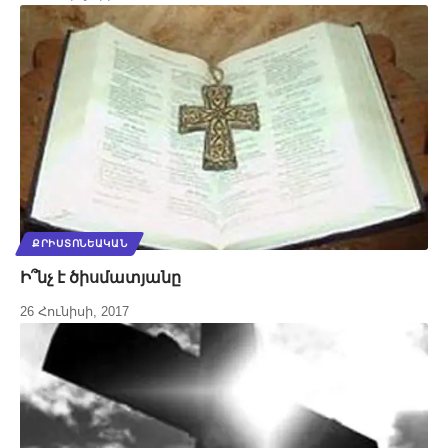
ՔՐԻՍՏՈՆԵԱԿԱՆ
Ի՞նչ է ծիսմատյանը
26 Հունիսի, 2017