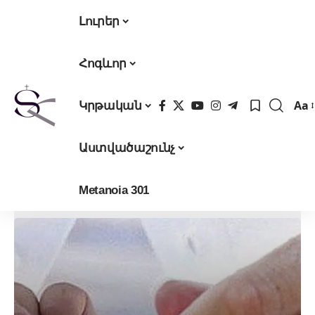
Լուրեր
Հոգևոր
Aa
Կրթական
Fon
Res
Աստվածաշունչ
Metanoia 301