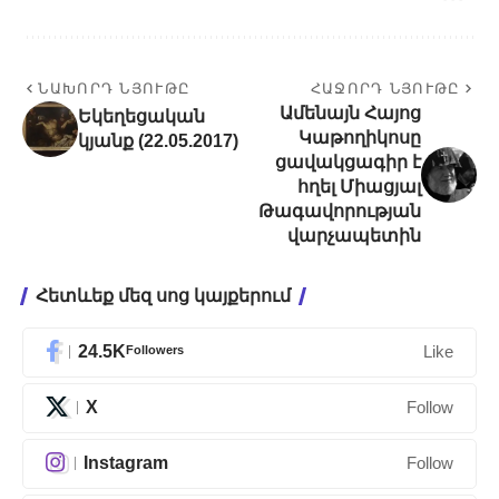
ՆԱԽՈՐԴ ՆՅՈՒԹԸ
ՀԱՋՈՐԴ ՆՅՈՒԹԸ
Ամենայն Հայոց
Եկեղեցական
Կաթողիկոսը
կյանք (22.05.2017)
ցավակցագիր է
հղել Միացյալ
Թագավորության
վարչապետին
Հետևեք մեզ սոց կայքերում
24.5K
Followers
Like
X
Follow
Instagram
Follow