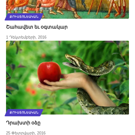
ՔՐԻՍՏՈՆԵԱԿԱՆ
Շահավետ եւ օգտակար
1 Դեկտեմբերի, 2016
ՔՐԻՍՏՈՆԵԱԿԱՆ
Դրախտի օձը
25 Փետրվարի, 2016