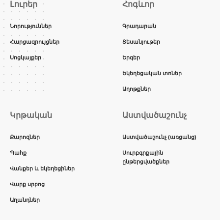
Լուրեր
Հոգևոր
Նորություններ
Գրադարան
Հարցազրույցներ
Տեսանյութեր
Սոցկայքեր
Երգեր
Եկեղեցական տոներ
Աղոթքներ
Կրթական
Աստվածաշունչ
Քարոզներ
Աստվածաշունչ (առցանց)
Պահք
Սուրբգրքային
ընթերցվածքներ
Վանքեր և եկեղեցիներ
Վարք սրբոց
Աղանդներ