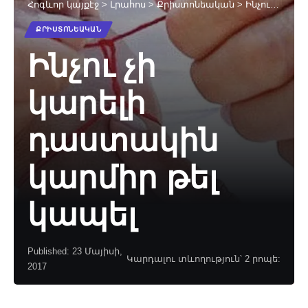
Հոգևոր կայքէջ
>
Լրահոս
>
Քրիստոնեական
>
Ինչու չի կարելի դաստակին կարմիր թել կապել
ՔՐԻՍՏՈՆԵԱԿԱՆ
Ինչու չի
կարելի
դաստակին
կարմիր թել
կապել
Published: 23 Մայիսի,
Կարդալու տևողություն՝ 2 րոպե:
2017