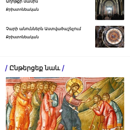
Աղոթքի մասին
Քրիստոնեական
Չարի անուններն Աստվածաշնչում
Քրիստոնեական
Ընթերցեք նաև