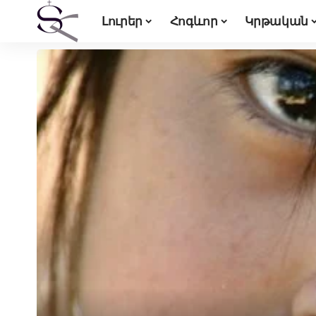
Լուրեր
Հոգևոր
Կրթական