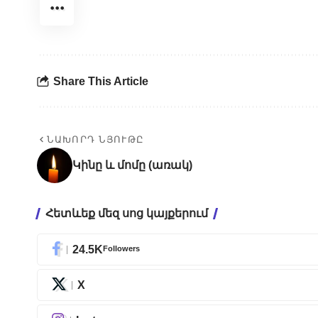
Share This Article
ՆԱԽՈՐԴ ՆՅՈՒԹԸ
Կինը և մոմը (առակ)
Հետևեք մեզ սոց կայքերում
24.5K
Followers
X