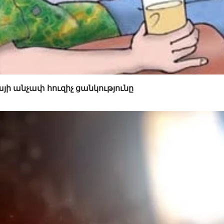
այի անչափ հուզիչ ցանկությունը