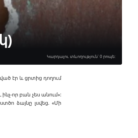
կ)
Կարդալու տևողություն՝ 0 րոպե:
ված էր և ցրտից դողում
 ինչ-որ բան չես անում»:
ծո ձայնը լսվեց. «Մի