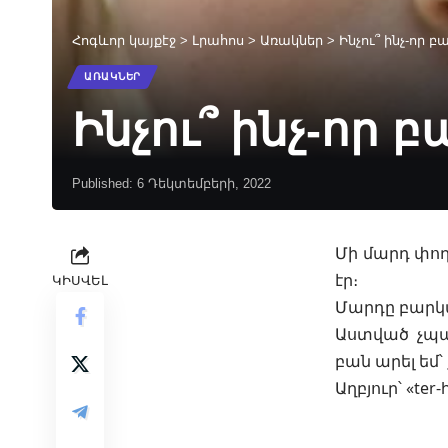
Հոգևոր կայքէջ
>
Լրահոս
>
Առակներ
>
Ինչու՞ ինչ-որ բ
ԱՌԱԿՆԵՐ
Ինչու՞ ինչ-որ 
Published: 6 Դեկտեմբերի, 2022
Մի մարդ փող
էր։
ԿԻՍՎԵԼ
Մարդը բարկաց
Աստված չպա
բան արել եմ՝ 
Աղբյուր՝ «ter