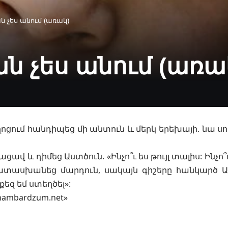
ան չես անում (առակ)
բան չես անում (առա
ոցում հանդիպեց մի անտուն և մերկ երեխայի. նա սո
ավ և դիմեց Աստծուն. «Ինչո՞ւ ես թույլ տալիս: Ինչո՞ւ
տասխանեց մարդուն, սակայն գիշերը հանկարծ Աստ
քեզ եմ ստեղծել»:
-hambardzum.net»