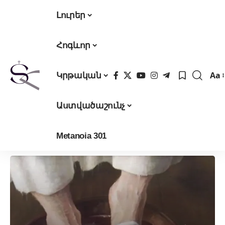
Լուրեր
Հոգևոր
Aa
Կրթական
Fon
Res
Աստվածաշունչ
Metanoia 301