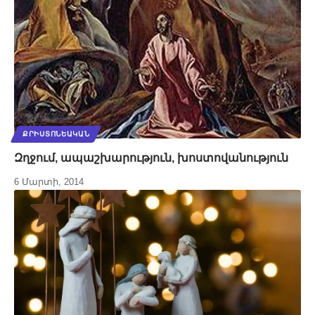
ՔՐԻՍՏՈՆԵԱԿԱՆ
Զղջում, ապաշխարություն, խոստովանություն
6 Մարտի, 2014