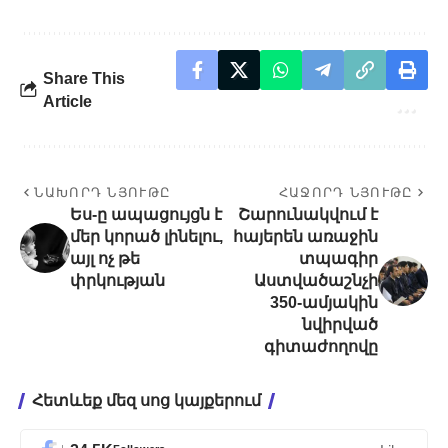
Share This
Article
ՆԱԽՈՐԴ ՆՅՈՒԹԸ
ՀԱՋՈՐԴ ՆՅՈՒԹԸ
Ես-ը ապացույցն է
Շարունակվում է
մեր կորած լինելու,
հայերեն առաջին
այլ ոչ թե
տպագիր
փրկության
Աստվածաշնչի
350-ամյակին
նվիրված
գիտաժողովը
Հետևեք մեզ սոց կայքերում