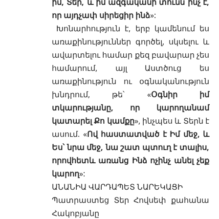
իմ, Տեր, և իմ ազգականի տունն ինչ է,
որ այդչափ սիրեցիր ինձ
»:
Խոնարհություն է, երբ կամենում ես
առաքինություններ գործել, սկսելու և
ավարտելու համար քեզ բավարար չես
համարում, այլ Աստծուց ես
առաքինություն ու օգնականություն
խնդրում, թե՝ «
Օգնիր իմ
տկարությանը, որ կարողանամ
կատարել Քո կամքը
», ինչպես և Տերն է
ասում. «
Ով հաստատված է Իմ մեջ, և
Ես՝ նրա մեջ, նա շատ
պտուղ է տալիս,
որովհետև առանց Ինձ ոչինչ անել չեք
կարող
»:
ԱՆԱՆԻԱ ՎԱՐԴԱՊԵՏ ՆԱՐԵԿԱՑԻ
Պատրաստեց
Տեր Հովսեփ քահանա
Հակոբյանը