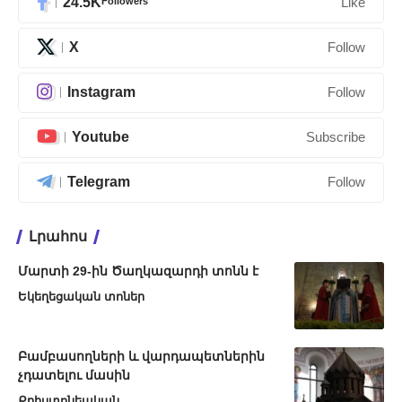
24.5K
Followers
Like
X
Follow
Instagram
Follow
Youtube
Subscribe
Telegram
Follow
Լրահոս
Մարտի 29-ին Ծաղկազարդի տոնն է
Եկեղեցական տոներ
Բամբասողների և վարդապետներին
չդատելու մասին
Քրիստոնեական