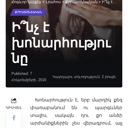
Հոգևոր կայքէջ
>
Լրահոս
>
Քրիստոնեական
>
Ի՞նչ է խոնարհությունը
ՔՐԻՍՏՈՆԵԱԿԱՆ
Ի՞նչ է
խոնարհությու
նը
Published: 7
Կարդալու տևողություն՝ 2 րոպե:
Հոկտեմբերի, 2016
Խոնարհություն է, երբ մարդիկ քեզ
փառաբանում են ու պարգևներ
ԿԻՍՎԵԼ
տալիս, սակայն դու քո անձի
արժանիքներին չես վերագրում, այլ