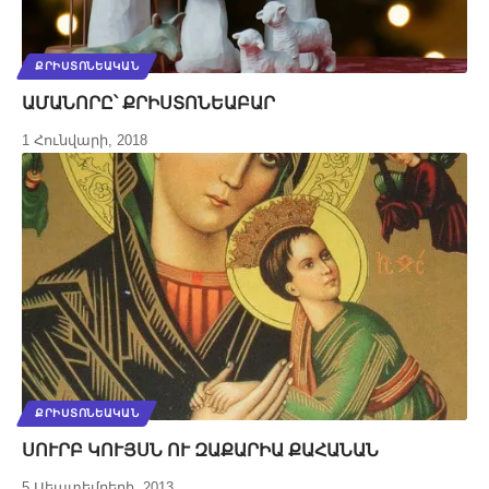
ՔՐԻՍՏՈՆԵԱԿԱՆ
ԱՄԱՆՈՐԸ՝ ՔՐԻՍՏՈՆԵԱԲԱՐ
1 Հունվարի, 2018
ՔՐԻՍՏՈՆԵԱԿԱՆ
ՍՈՒՐԲ ԿՈՒՅՍՆ ՈՒ ԶԱՔԱՐԻԱ ՔԱՀԱՆԱՆ
5 Սեպտեմբերի, 2013