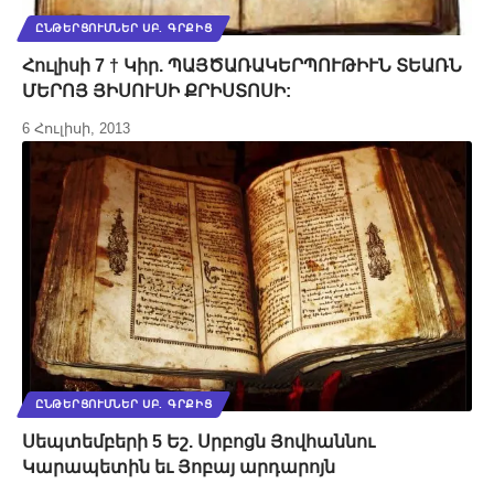
ԸՆԹԵՐՑՈՒՄՆԵՐ ՍԲ. ԳՐՔԻՑ
Հուլիսի 7 † Կիր. ՊԱՅԾԱՌԱԿԵՐՊՈՒԹԻՒՆ ՏԵԱՌՆ
ՄԵՐՈՅ ՅԻՍՈՒՍԻ ՔՐԻՍՏՈՍԻ:
6 Հուլիսի, 2013
ԸՆԹԵՐՑՈՒՄՆԵՐ ՍԲ. ԳՐՔԻՑ
Սեպտեմբերի 5 Եշ. Սրբոցն Յովհաննու
Կարապետին եւ Յոբայ արդարոյն