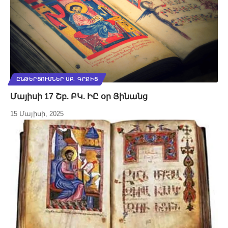
ԸՆԹԵՐՑՈՒՄՆԵՐ ՍԲ. ԳՐՔԻՑ
Մայիսի 17 Շբ. ԲԿ. ԻԸ օր Յինանց
15 Մայիսի, 2025