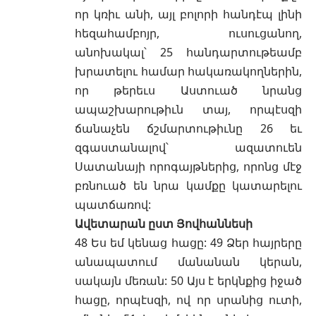
որ կռիւ անի, այլ բոլորի հանդէպ լինի
հեզահամբոյր, ուսուցանող,
անոխակալ՝ 25 հանդարտութեամբ
խրատելու համար հակառակողներին,
որ թերեւս Աստուած նրանց
ապաշխարութիւն տայ, որպէսզի
ճանաչեն ճշմարտութիւնը 26 եւ
զգաստանալով՝ ազատուեն
Սատանայի որոգայթներից, որոնց մէջ
բռնուած են նրա կամքը կատարելու
պատճառով:
Ավետարան ըստ Յովհաննեսի
48 Ես եմ կենաց հացը: 49 Ձեր հայրերը
անապատում մանանան կերան,
սակայն մեռան: 50 Այս է երկնքից իջած
հացը, որպէսզի, ով որ սրանից ուտի,