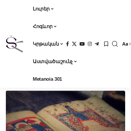
Լուրեր
Հոգևոր
Aa
Կրթական
Fon
Res
Աստվածաշունչ
Metanoia 301