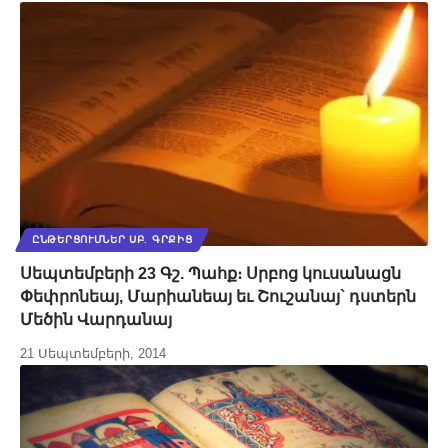
ԸՆԹԵՐՑՈՒՄՆԵՐ ՍԲ. ԳՐՔԻՑ
Սեպտեմբերի 23 Գշ. Պահք։ Սրբոց կուսանացն
Փեփրոնեայ, Մարիանեայ եւ Շուշանայ` դստերն
Մեծին Վարդանայ
21 Սեպտեմբերի, 2014