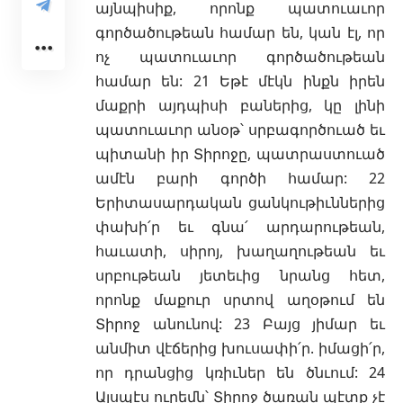
այնպիսիք, որոնք պատուաւոր
գործածութեան համար են, կան էլ, որ
ոչ պատուաւոր գործածութեան
համար են: 21 Եթէ մէկն ինքն իրեն
մաքրի այդպիսի բաներից, կը լինի
պատուաւոր անօթ՝ սրբագործուած եւ
պիտանի իր Տիրոջը, պատրաստուած
ամէն բարի գործի համար: 22
Երիտասարդական ցանկութիւններից
փախի՛ր եւ գնա՛ արդարութեան,
հաւատի, սիրոյ, խաղաղութեան եւ
սրբութեան յետեւից նրանց հետ,
որոնք մաքուր սրտով աղօթում են
Տիրոջ անունով: 23 Բայց յիմար եւ
անմիտ վէճերից խուսափի՛ր. իմացի՛ր,
որ դրանցից կռիւներ են ծնւում: 24
Այսպէս ուրեմն՝ Տիրոջ ծառան պէտք չէ