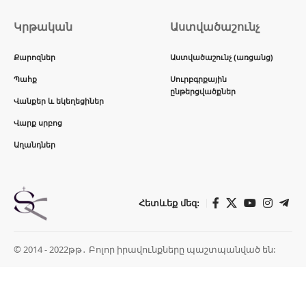
Կրթական
Աստվածաշունչ
Քարոզներ
Աստվածաշունչ (առցանց)
Պահք
Սուրբգրքային
ընթերցվածքներ
Վանքեր և եկեղեցիներ
Վարք սրբոց
Աղանդներ
Հետևեք մեզ:
© 2014 - 2022թթ․ Բոլոր իրավունքները պաշտպանված են: