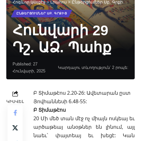
Հոգևոր կայքէջ
>
Լրահոս
>
Ընթերցումներ Սբ. Գրքից
>
Հուն
ԸՆԹԵՐՑՈՒՄՆԵՐ ՍԲ. ԳՐՔԻՑ
Հունվարի 29
Դշ. ԱՁ. Պահք
Published: 27
Կարդալու տևողություն՝ 2 րոպե:
Հունվարի, 2025
Բ Տիմաթէոս 2.20-26: Ավետարան ըստ
Յովհաննեսի 6.48-55:
ԿԻՍՎԵԼ
Բ Տիմաթէոս
20 Մի մեծ տան մէջ ոչ միայն ոսկեայ եւ
արծաթեայ անօթներ են լինում, այլ
նաեւ՝ փայտեայ եւ խեցէ: Կան