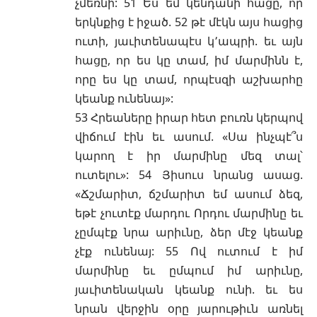
չմեռնի: 51 Ես եմ կենդանի հացը, որ
երկնքից է իջած. 52 թէ մէկն այս հացից
ուտի, յաւիտենապէս կ՚ապրի. եւ այն
հացը, որ ես կը տամ, իմ մարմինն է,
որը ես կը տամ, որպէսզի աշխարհը
կեանք ունենայ»:
53 Հրեաները իրար հետ բուռն կերպով
վիճում էին եւ ասում. «Սա ինչպէ՞ս
կարող է իր մարմինը մեզ տալ՝
ուտելու»: 54 Յիսուս նրանց ասաց.
«Ճշմարիտ, ճշմարիտ եմ ասում ձեզ,
եթէ չուտէք մարդու Որդու մարմինը եւ
չըմպէք նրա արիւնը, ձեր մէջ կեանք
չէք ունենայ: 55 Ով ուտում է իմ
մարմինը եւ ըմպում իմ արիւնը,
յաւիտենական կեանք ունի. եւ ես
նրան վերջին օրը յարութիւն առնել