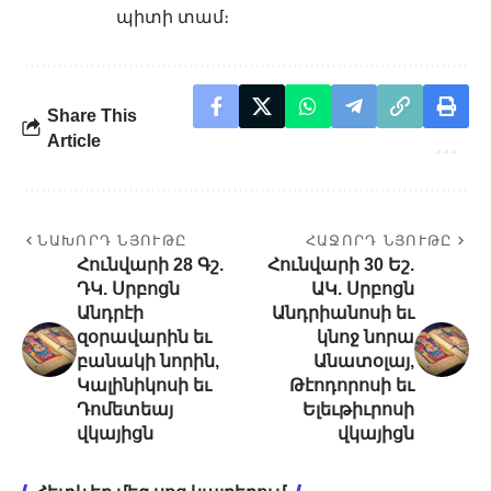
պիտի տամ։
Share This
Article
ՆԱԽՈՐԴ ՆՅՈՒԹԸ
ՀԱՋՈՐԴ ՆՅՈՒԹԸ
Հունվարի 28 Գշ.
Հունվարի 30 Եշ.
ԴԿ. Սրբոցն
ԱԿ. Սրբոցն
Անդրէի
Անդրիանոսի եւ
զօրավարին եւ
կնոջ նորա
բանակի նորին,
Անատօլայ,
Կալինիկոսի եւ
Թէոդորոսի եւ
Դոմետեայ
Ելեւթիւրոսի
վկայիցն
վկայիցն