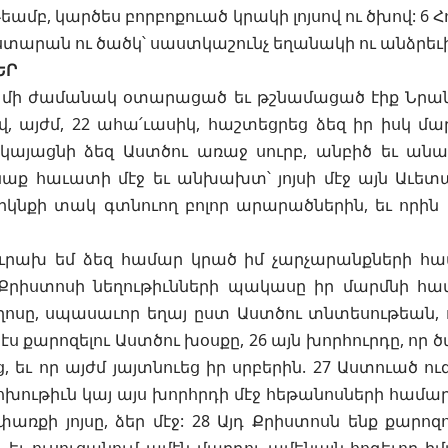
ամբ, կարծես բորբոքուած կրակի լոյսով ու ծխով: 6 
ստարան ու ծածկ՝ սաստկաշունչ եղանակի ու անձրեւի
ԵՐ
որ մի ժամանակ օտարացած եւ թշնամացած էիք Նրան
վ, այժմ, 22 ահա՛ւասիկ, հաշտեցրեց ձեզ իր իսկ մա
կայացնի ձեզ Աստծու առաջ սուրբ, անբիծ եւ անա
ք հաւատի մէջ եւ անխախտ՝ յոյսի մէջ այն Աւետար
րկնքի տակ գտնուող բոլոր արարածներին, եւ որին 
ուրախ եմ ձեզ համար կրած իմ չարչարանքների համ
Քրիստոսի նեղութիւնների պակասը իր մարմնի համա
ղոսը, սպասաւոր եղայ ըստ Աստծու տնտեսութեան, ո
 քարոզելու Աստծու խօսքը, 26 այն խորհուրդը, որ ծ
, եւ որ այժմ յայտնուեց իր սրբերին. 27 Աստուած ու
ոխութիւն կայ այս խորհրդի մէջ հեթանոսների համար.
փառքի յոյսը, ձեր մէջ: 28 Այդ Քրիստոսն ենք քարոզո