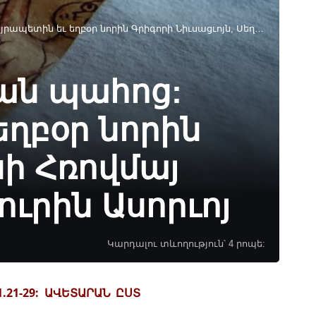
Նիւսացւոյն, Սեղբեստրոսի Հռովմայ Հայրապետին եւ Աբբայ Եփրեմի Խուրին Ասորւոյ
եան պահոց:
եղբօր նորին
սի Հռովմայ
ւրին Ասորւոյ
Կարդալու տևողություն՝ 4 րոպե:
1.21-29: ԱՎԵՏԱՐԱՆ ԸՍՏ