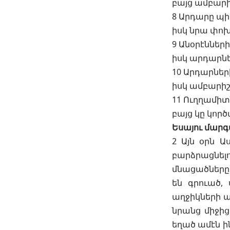
բայց ամբարի
8 Արդարը պի
իսկ նրա փո
9 Անօրէններ
իսկ արդարնե
10 Արդարներ
իսկ ամբարիշ
11 Ուղղամիտ
բայց կը կոր
Եսայու մարգ
2 Այն օրն 
բարձրացնել
մնացածները ե
են գրուած, 
աղջիկների ա
նրանց միջից
եղած ամէն ի