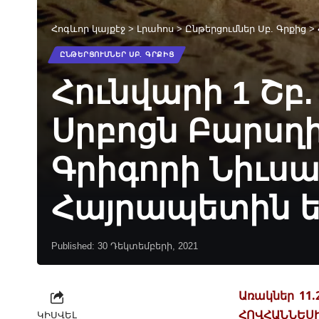
Հոգևոր կայքէջ
>
Լրահոս
>
Ընթերցումներ Սբ. Գրքից
>
ԸՆԹԵՐՑՈՒՄՆԵՐ ՍԲ. ԳՐՔԻՑ
Հունվարի 1 Շբ.
Սրբոցն Բարսղի
Գրիգորի Նիւսա
Հայրապետին եւ
Published: 30 Դեկտեմբերի, 2021
Առակներ 11.
ՀՈՎՀԱՆՆԵՍԻ. 
ԿԻՍՎԵԼ