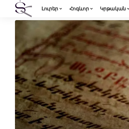
Լուրեր
Հոգևոր
Կրթական