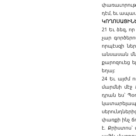
փառաւորութե
դէմ, եւ ապա
ԿՈՂՈՍԱՑԻՆ
21 Եւ ձեզ, 
չար գործերո
որպէսզի ներ
անսասան մնա
քարոզուեց ե
եղայ:
24 Եւ այժմ 
մարմնի մէջ 
դրան ես՝ Պօ
կատարելապէս
սերունդներից
փառքի ինչ ճ
է. Քրիստոս՝ 