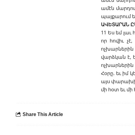
ամէն մարդու
ամէն մարդու
պայքարում եմ
ԱՎԵՏԱՐԱՆ Ը
11 Ես եմ լաւ
որ հովիւ չէ,
ոչխարներին 
վարձկան է, ե
ոչխարներին ո
Հօրը. եւ իմ 
այս փարախից 
մի հօտ եւ մի 
Share This Article