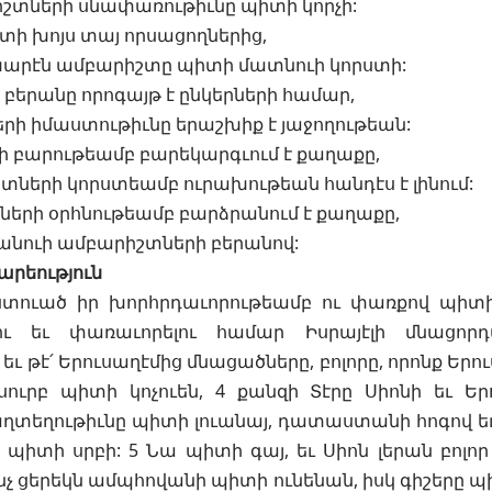
շտների սնափառութիւնը պիտի կորչի:
տի խոյս տայ որսացողներից,
խարէն ամբարիշտը պիտի մատնուի կորստի:
ի բերանը որոգայթ է ընկերների համար,
րի իմաստութիւնը երաշխիք է յաջողութեան:
ի բարութեամբ բարեկարգւում է քաղաքը,
տների կորստեամբ ուրախութեան հանդէս է լինում:
ների օրհնութեամբ բարձրանում է քաղաքը,
ծանուի ամբարիշտների բերանով:
արեություն
Աստուած իր խորհրդաւորութեամբ ու փառքով պիտի
ու եւ փառաւորելու համար Իսրայէլի մնացորդ
ւ թէ՛ Երուսաղէմից մնացածները, բոլորը, որոնք Երո
սուրբ պիտի կոչուեն, 4 քանզի Տէրը Սիոնի եւ Ե
ղտեղութիւնը պիտի լուանայ, դատաստանի հոգով եւ
 պիտի սրբի: 5 Նա պիտի գայ, եւ Սիոն լերան բոլոր
նչ ցերեկն ամպհովանի պիտի ունենան, իսկ գիշերը 