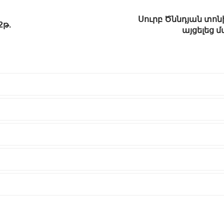
Սուրբ Ծննդյան տո
2թ.
այցելեց 