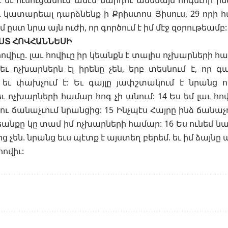
 եւ ուսուցանում ամէն մարդու ամենայն հոգեւոր ի
 կատարեալ դարձնենք ի Քրիստոս Յիսուս, 29 որի 
 ըստ նրա այն ուժի, որ գործում է իմ մէջ զօրութեամբ:
ՍՏ ՀՈՎՀԱՆՆԵՍԻ
 հովիւը. լաւ հովիւը իր կեանքն է տալիս ոչխարների հ
 եւ ոչխարներն էլ իրենը չեն, երբ տեսնում է, որ գա
եւ փախչում է: Եւ գայլը յափշտակում է նրանց ու
ւ ոչխարների համար հոգ չի անում: 14 Ես եմ լաւ հով
ւ ճանաչւում նրանցից: 15 Ինչպէս Հայրը ինձ ճանաչու
կեանքը կը տամ իմ ոչխարների համար: 16 Ես ունեմ նա
չեն. նրանց եւս պէտք է այստեղ բերեմ. եւ իմ ձայնը պ
հովիւ: