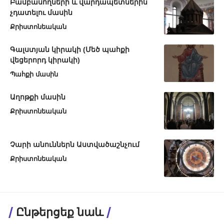
Բամբասողների և վարդապետներին
չդատելու մասին
Քրիստոնեական
Գալստյան կիրակի (Մեծ պահքի
վեցերորդ կիրակի)
Պահքի մասին
Աղոթքի մասին
Քրիստոնեական
Չարի անուններն Աստվածաշնչում
Քրիստոնեական
Ընթերցեք նաև