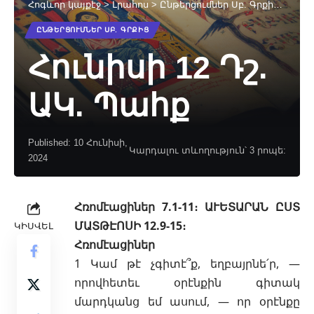
Հոգևոր կայքէջ
>
Լրահոս
>
Ընթերցումներ Սբ. Գրքից
>
Հուն
ԸՆԹԵՐՑՈՒՄՆԵՐ ՍԲ. ԳՐՔԻՑ
Հունիսի 12 Դշ.
ԱԿ. Պահք
Published: 10 Հունիսի,
Կարդալու տևողություն՝ 3 րոպե:
2024
Հռոմէացիներ 7.1‐11։ ԱՒԵՏԱՐԱՆ ԸՍՏ
ՄԱՏԹԷՈՍԻ 12.9‐15։
ԿԻՍՎԵԼ
Հռոմէացիներ
1 Կամ թէ չգիտէ՞ք, եղբայրնե՛ր, —
որովհետեւ օրէնքին գիտակ
մարդկանց եմ ասում, — որ օրէնքը