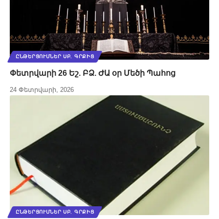
ԸՆԹԵՐՑՈՒՄՆԵՐ ՍԲ. ԳՐՔԻՑ
Փետրվարի 26 Եշ. ԲՁ. ԺԱ օր Մեծի Պահոց
24 Փետրվարի, 2026
ԸՆԹԵՐՑՈՒՄՆԵՐ ՍԲ. ԳՐՔԻՑ