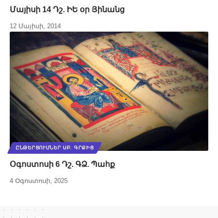
Մայիսի 14 Դշ. ԻԵ օր Յինանց
12 Մայիսի, 2014
ԸՆԹԵՐՑՈՒՄՆԵՐ ՍԲ. ԳՐՔԻՑ
Օգոստոսի 6 Դշ. ԳՁ. Պահք
4 Օգոստոսի, 2025