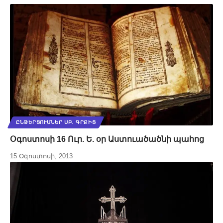
ԸՆԹԵՐՑՈՒՄՆԵՐ ՍԲ. ԳՐՔԻՑ
Օգոստոսի 16 Ուր. Ե. օր Աստուածածնի պահոց
15 Օգոստոսի, 2013