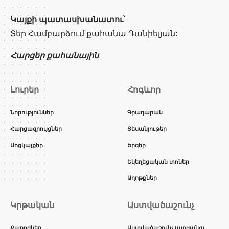
Կայքի պատասխանատու՝
Տեր Համբարձում քահանա Դանիելյան:
Հարցեր քահանային
Լուրեր
Հոգևոր
Նորություններ
Գրադարան
Հարցազրույցներ
Տեսանյութեր
Սոցկայքեր
Երգեր
Եկեղեցական տոներ
Աղոթքներ
Կրթական
Աստվածաշունչ
Քարոզներ
Աստվածաշունչ (առցանց)