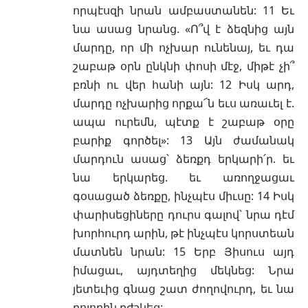
որպէսզի նրան ամբաստանեն: 11 Եւ
նա ասաց նրանց. «Ո՞վ է ձեզնից այն
մարդը, որ մի ոչխար ունենայ, եւ դա
շաբաթ օրն ընկնի փոսի մէջ, միթէ չի՞
բռնի ու վեր հանի այն: 12 Իսկ արդ,
մարդը ոչխարից որքա՜ն եւս առաւել է.
ապա ուրեմն, պէտք է շաբաթ օրը
բարիք գործել»: 13 Այն ժամանակ
մարդուն ասաց՝ ձեռքդ երկարի՛ր. եւ
նա երկարեց. եւ առողջացաւ
գօսացած ձեռքը, ինչպէս միւսը: 14 Իսկ
փարիսեցիները դուրս գալով՝ նրա դէմ
խորհուրդ արին, թէ ինչպէս կորստեան
մատնեն նրան: 15 Երբ Յիսուս այդ
իմացաւ, այդտեղից մեկնեց: Նրա
յետեւից գնաց շատ ժողովուրդ, եւ նա
բոլորին բժշկեց: