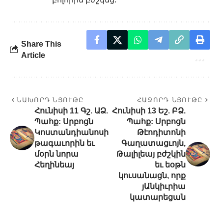
Share This
Article
ՆԱԽՈՐԴ ՆՅՈՒԹԸ
ՀԱՋՈՐԴ ՆՅՈՒԹԸ
Հունիսի 11 Գշ. ԱՁ.
Հունիսի 13 Եշ. ԲՁ.
Պահք: Սրբոցն
Պահք: Սրբոցն
Կոստանդիանոսի
Թէոդիտոնի
թագաւորին եւ
Գաղատացւոյն,
մօրն նորա
Թալիլեայ բժշկին
Հեղինեայ
եւ եօթն
կուսանացն, որք
յԱնկիւրիա
կատարեցան