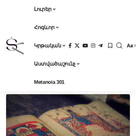
Լուրեր
Հոգևոր
Aa
Կրթական
Fon
Res
Աստվածաշունչ
Metanoia 301