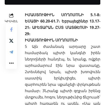
ԻՄԱՍՏՈՒԹԻՒՆ ՍՈՂՈՄՈՆԻ 5.1-8։
ԵՍԱՅԻ 60.20-61.7։ Եբրայեցիներ 13.17-
ԿԻՍՎԵԼ
21։ ԱՒԵՏԱՐԱՆ ԸՍՏ ՄԱՏԹԷՈՍԻ 19.27-
29։
ԻՄԱՍՏՈՒԹԻՒՆ ՍՈՂՈՄՈՆԻ
5 Այն ժամանակ արդարը շատ
համարձակ պիտի կանգնի իրեն
նեղողների հանդէպ, եւ նրանք, ովքեր
արհամարում էին նրա վաստակը,
2տեսնելով նրան, պիտի խռովուեն
սաստիկ երկիւղիցեւ պիտի
զարհուրեն նրա սքանչելի փրկութեան
համար։ 3Նրանք պիտի զղջան իրենց
մտքումեւ հոգու նեղութիւնից ճնշուած՝
պիտի հառաչեն ու ասեն. «Սա այն