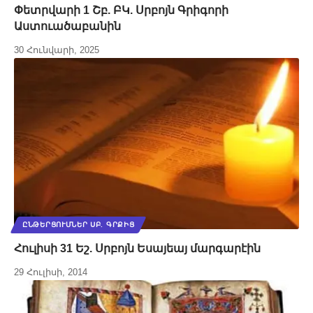
Փետրվարի 1 Շբ. ԲԿ. Սրբոյն Գրիգորի
Աստուածաբանին
30 Հունվարի, 2025
ԸՆԹԵՐՑՈՒՄՆԵՐ ՍԲ. ԳՐՔԻՑ
Հուլիսի 31 Եշ. Սրբոյն Եսայեայ մարգարէին
29 Հուլիսի, 2014