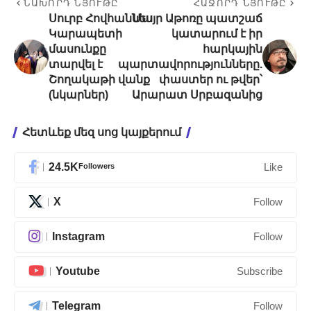
ՆԱԽՈՐԴ ՆՅՈՒԹԸ
ՀԱՋՈՐԴ ՆՅՈՒԹԸ
Սուրբ Հովհաննես
Մայր Աթոռը պատշաճ
Կարապետի
կատարում է իր
մասունքը
հարկային
տարվել է
պարտավորությունները.
Շողակաթի վանք
փաստեր ու թվեր՝
(նկարներ)
Արարատ Սրբազանից
Հետևեք մեզ սոց կայքերում
24.5K
Followers
Like
X
Follow
Instagram
Follow
Youtube
Subscribe
Telegram
Follow