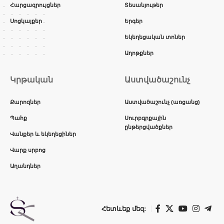
Հարցազրույցներ
Տեսանյութեր
Սոցկայքեր
Երգեր
Եկեղեցական տոներ
Աղոթքներ
Կրթական
Աստվածաշունչ
Քարոզներ
Աստվածաշունչ (առցանց)
Պահք
Սուրբգրքային
ընթերցվածքներ
Վանքեր և եկեղեցիներ
Վարք սրբոց
Աղանդներ
Հետևեք մեզ: