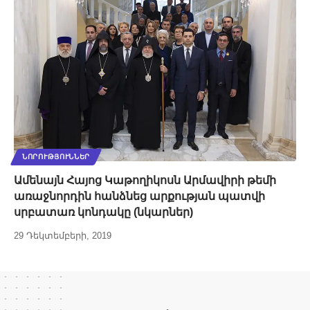
ՆՈՐՈՒԹՅՈՒՆՆԵՐ
Ամենայն Հայոց Կաթողիկոսն Արմավիրի թեմի
առաջնորդին հանձնեց արքության պատվի
սրբատառ կոնդակը (նկարներ)
29 Դեկտեմբերի, 2019