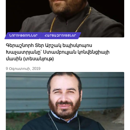
ՆՈՐՈՒԹՅՈՒՆՆԵՐ
ՀԱՐՑԱԶՐՈՒՅՑՆԵՐ
Գերաշնորհ Տեր Արշակ եպիսկոպոս
Խաչատրյանը` Ստամբուլյան կոնվենցիայի
մասին (տեսանյութ)
9 Օգոստոսի, 2019