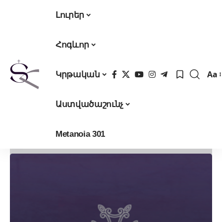
Լուրեր
Հոգևոր
Aa
Կրթական
Fon
Res
Աստվածաշունչ
Metanoia 301