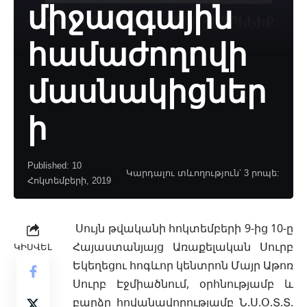
միջազգային
համաժողովի
մասնակիցներ
ի
Published: 10
Կարդալու տևողություն՝ 3 րոպե:
Հոկտեմբերի, 2019
Սույն թվականի հոկտեմբերի 9-ից 10-ը
Հայաստանյայց Առաքելական Սուրբ
ԿԻՍՎԵԼ
Եկեղեցու հոգևոր կենտրոն Մայր Աթոռ
Սուրբ Էջմիածնում, օրհնությամբ և
բարձր հովանավորությամբ Ն.Ս.Օ.Տ.Տ.