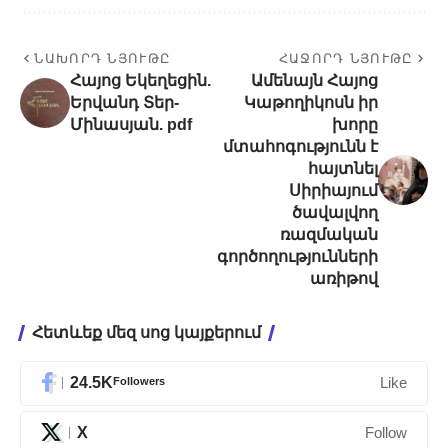
ՆԱԽՈՐԴ ՆՅՈՒԹԸ
ՀԱՋՈՐԴ ՆՅՈՒԹԸ
Հայոց Եկեղեցին.
Ամենայն Հայոց
Երվանդ Տեր-
Կաթողիկոսն իր
Մինասյան. pdf
խորը
մտահոգությունն է
հայտնել
Սիրիայում
ծավալվող
ռազմական
գործողությունների
առիթով
Հետևեք մեզ սոց կայքերում
24.5K
Followers
Like
X
Follow