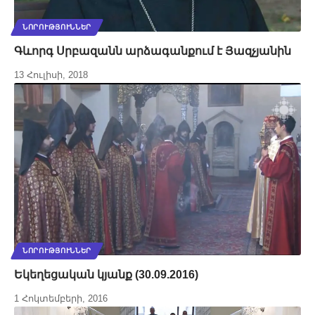
ՆՈՐՈՒԹՅՈՒՆՆԵՐ
Գևորգ Սրբազանն արձագանքում է Յազչյանին
13 Հուլիսի, 2018
ՆՈՐՈՒԹՅՈՒՆՆԵՐ
Եկեղեցական կյանք (30.09.2016)
1 Հոկտեմբերի, 2016