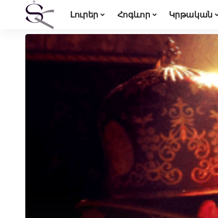
Լուրեր
Հոգևոր
Կրթական