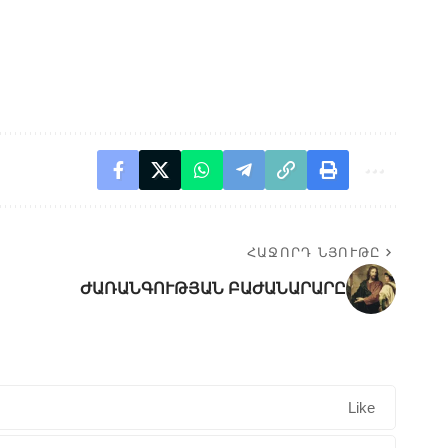
ՀԱՋՈՐԴ ՆՅՈՒԹԸ
ԺԱՌԱՆԳՈՒԹՅԱՆ ԲԱԺԱՆԱՐԱՐԸ
Like