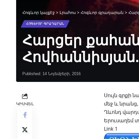
Հոգևոր կայքէջ
>
Լրահոս
>
Հոգևոր գրադարան
>
Հարց
ՀՈԳԵՒՈՐ ԳՐԱԴԱՐԱՆ
Հարցեր քահան
Հովհաննիսյան.
Published: 14 Նոյեմբերի, 2016
Սույն գրքի 
մեջ և նրանց
ԿԻՍՎԵԼ
Ղևոնդ վարդ
Երուսաղեմ տ
Link 1