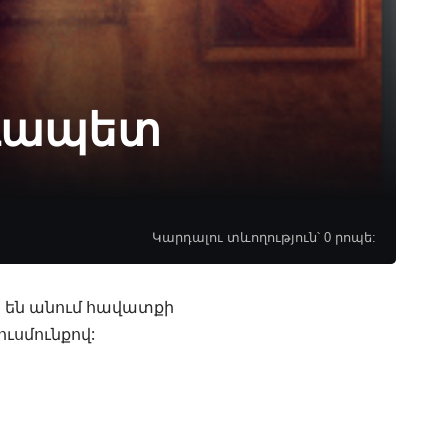
րդապետ
Կարդալու տևողություն՝ 0 րոպե:
րն են անում հավատքի
ւսմունքով: