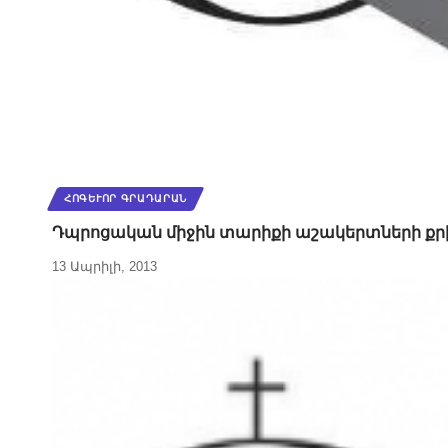
ՀՈԳԵՒՈՐ ԳՐԱԴԱՐԱՆ
Դպրոցական միջին տարիքի աշակերտների քրի
13 Ապրիլի, 2013