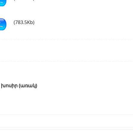
(783.5Kb)
ի խոսիր (առակ)