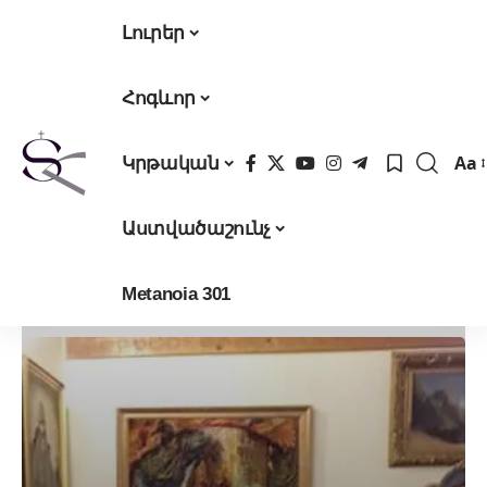
Լուրեր
Հոգևոր
Aa
Կրթական
Fon
Res
Աստվածաշունչ
Metanoia 301