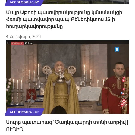
ՆՈՐՈՒԹՅՈՒՆՆԵՐ
Մայր Աթոռի պատվիրակությունը կմասնակցի
Հռոմի պատվավոր պապ Բենեդիկտոս 16-ի
հուղարկավորությանը
4 Հունվարի, 2023
ՆՈՐՈՒԹՅՈՒՆՆԵՐ
Սուրբ պատարագ՝ Ծաղկազարդի տոնի առթիվ |
ՈՒՂԻՂ