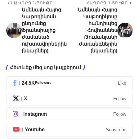
ՆԱԽՈՐԴ ՆՅՈՒԹԸ
ՀԱՋՈՐԴ ՆՅՈՒԹԸ
Ամենայն Հայոց
Ամենայն Հայոց
Կաթողիկոսն
Կաթողիկոսը
ընդունեց
հանդիպեց
Ֆրանսիայից
Հովհաննես
ժամանած
Թումանյանի
ուխտավորներին
ժառանգներին
(նկարներ)
(նկարներ)
Հետևեք մեզ սոց կայքերում
24.5K
Followers
Like
X
Follow
Instagram
Follow
Youtube
Subscribe