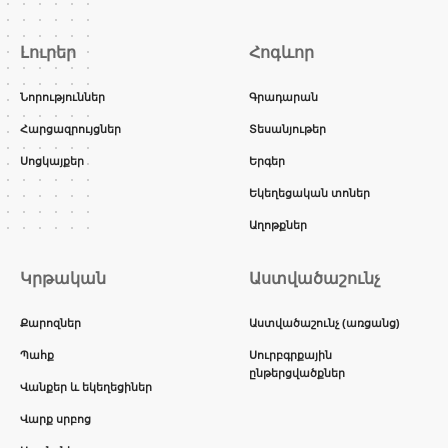
Լուրեր
Հոգևոր
Նորություններ
Գրադարան
Հարցազրույցներ
Տեսանյութեր
Սոցկայքեր
Երգեր
Եկեղեցական տոներ
Աղոթքներ
Կրթական
Աստվածաշունչ
Քարոզներ
Աստվածաշունչ (առցանց)
Պահք
Սուրբգրքային
ընթերցվածքներ
Վանքեր և եկեղեցիներ
Վարք սրբոց