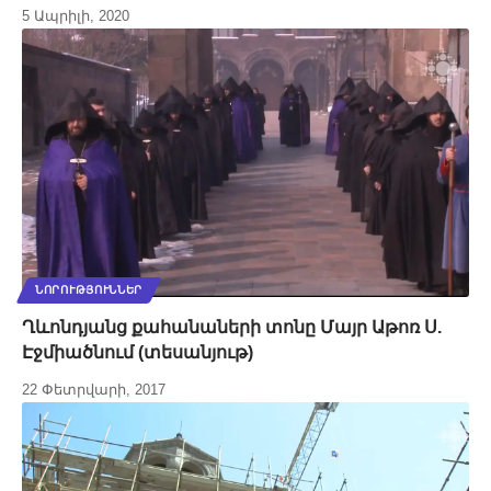
5 Ապրիլի, 2020
ՆՈՐՈՒԹՅՈՒՆՆԵՐ
Ղևոնդյանց քահանաների տոնը Մայր Աթոռ Ս.
Էջմիածնում (տեսանյութ)
22 Փետրվարի, 2017