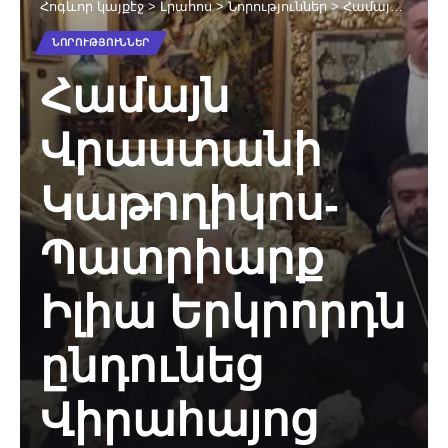
Հոգևոր կայքէջ
>
Լրահոս
>
Նորություններ
>
Համայն Վրաստանի Կաթողիկոս-Պատրիարք Իլիա Երկրորդն ընդունեց Վիրահայոց թեմի առաջնորդական տեղապահին
ՆՈՐՈՒԹՅՈՒՆՆԵՐ
Համայն
Վրաստանի
Կաթողիկոս-
Պատրիարք
Իլիա Երկրորդն
ընդունեց
Վիրահայոց