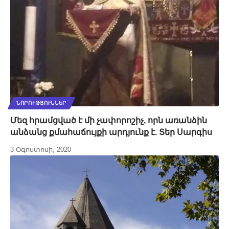
ՆՈՐՈՒԹՅՈՒՆՆԵՐ
​​​​​​​Մեզ հրամցված է մի չափորոշիչ, որն առանձին
անձանց քմահաճույքի արդյունք է. Տեր Սարգիս
3 Օգոստոսի, 2020