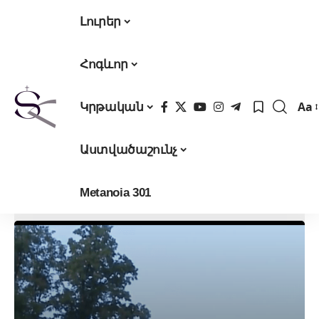
Լուրեր
Հոգևոր
Aa
Կրթական
Fon
Res
Աստվածաշունչ
Metanoia 301