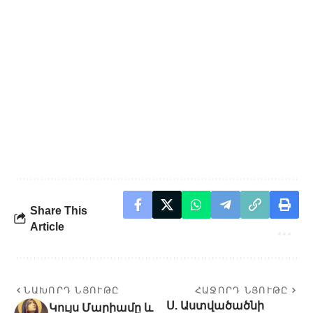
Share This
Article
ՆԱԽՈՐԴ ՆՅՈՒԹԸ
ՀԱՋՈՐԴ ՆՅՈՒԹԸ
Ս. Աստվածածնի
Կույս Մարիամը և