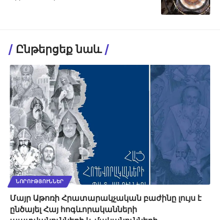
Ընթերցեք նաև
ՆՈՐՈՒԹՅՈՒՆՆԵՐ
Մայր Աթոռի Հրատարակչական բաժինը լույս է
ընծայել Հայ հոգևորականների