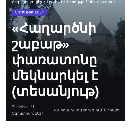
Հոգևոր կայքէջ
>
Լրահոս
>
Նորություններ
>
«Հաղարծնի շաբաթ» փառատոնը մեկնարկել է (տեսանյութ)
ՆՈՐՈՒԹՅՈՒՆՆԵՐ
«Հաղարծնի
շաբաթ»
փառատոնը
մեկնարկել է
(տեսանյութ)
Published: 11
Կարդալու տևողություն՝ 0 րոպե:
Օգոստոսի, 2017