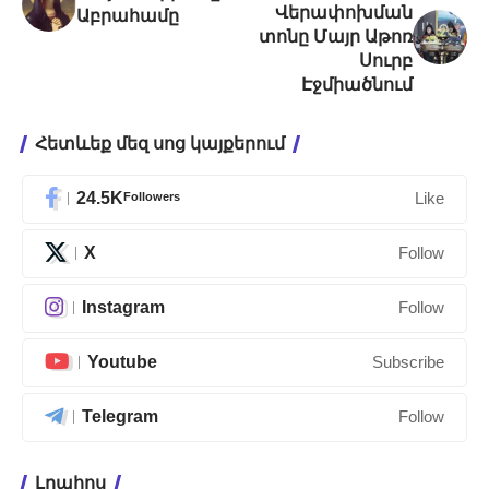
Վերափոխման
Աբրահամը
տոնը Մայր Աթոռ
Սուրբ
Էջմիածնում
Հետևեք մեզ սոց կայքերում
24.5K
Followers
Like
X
Follow
Instagram
Follow
Youtube
Subscribe
Telegram
Follow
Լրահոս