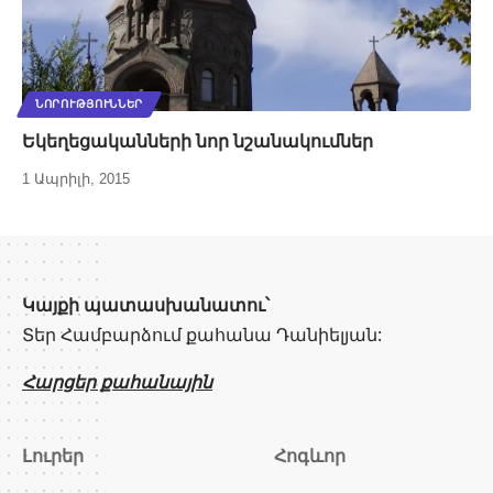
ՆՈՐՈՒԹՅՈՒՆՆԵՐ
Եկեղեցականների նոր նշանակումներ
1 Ապրիլի, 2015
Կայքի պատասխանատու՝
Տեր Համբարձում քահանա Դանիելյան:
Հարցեր քահանային
Լուրեր
Հոգևոր