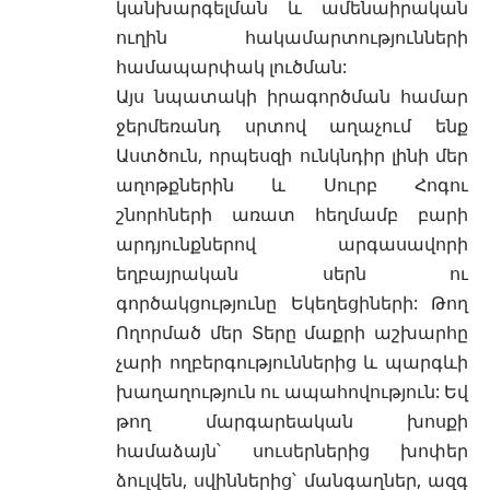
կանխարգելման և ամենաիրական
ուղին հակամարտությունների
համապարփակ լուծման:
Այս նպատակի իրագործման համար
ջերմեռանդ սրտով աղաչում ենք
Աստծուն, որպեսզի ունկնդիր լինի մեր
աղոթքներին և Սուրբ Հոգու
շնորհների առատ հեղմամբ բարի
արդյունքներով արգասավորի
եղբայրական սերն ու
գործակցությունը Եկեղեցիների: Թող
Ողորմած մեր Տերը մաքրի աշխարհը
չարի ողբերգություններից և պարգևի
խաղաղություն ու ապահովություն: Եվ
թող մարգարեական խոսքի
համաձայն՝ սուսերներից խոփեր
ձուլվեն, սվիններից՝ մանգաղներ, ազգ