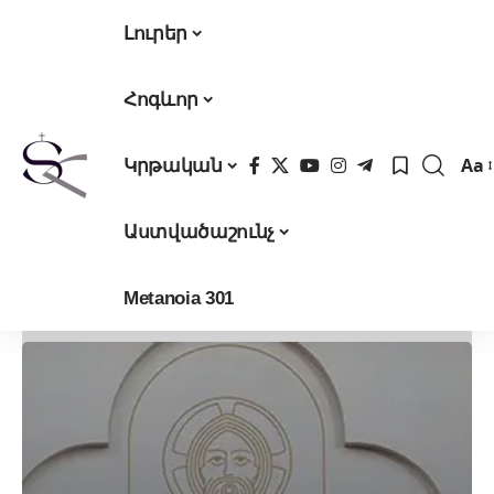
Լուրեր
Հոգևոր
Aa
Կրթական
Fon
Res
Աստվածաշունչ
Metanoia 301