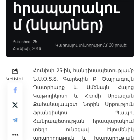
հրապարակու
մ (նկարներ)
Published: 25
Կարդալու տևողություն՝ 20 րոպե:
Հունիսի, 2016
Հունիսի 25-ին, հանդիսապետությամբ
Ն.Ս.Օ.Տ.Տ. Գարեգին Բ Ծայրագույն
ԿԻՍՎԵԼ
Պատրիարք և Ամենայն Հայոց
Կաթողիկոսի և Հռոմի
Սրբազան
Քահանայապետ Նորին Սրբություն
Ֆրանցիսկոս Պապի,
Հանրապետության հրապարակում
տեղի ունեցավ էկումենիկ
արարողություն և խաղաղության