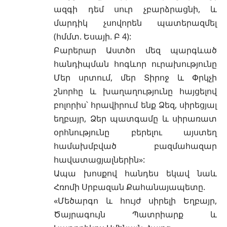
ազգի դեմ սուր չբարձրացնի, և
մարդիկ չսովորեն պատերազմել
(հմմտ. Եսայի. Բ 4):
Բարերար Աստծո մեզ պարգևած
հանդիպման հոգևոր ուրախությունը
Մեր սրտում, մեր Տիրոջ և Փրկչի
շնորհը և խաղաղությունը հայցելով
բոլորիս՝ հրավիրում ենք Ձեզ, սիրեցյալ
եղբայր, Ձեր պատգամը և սիրառատ
օրհնությունը բերելու այստեղ
համախմբված բազմահազար
հավատացյալներին»:
Ապա խոսքով հանդես եկավ նաև
Հռոմի Սրբազան Քահանայապետը.
«Մեծարգո և հույժ սիրելի Եղբայր,
Ծայրագույն Պատրիարք և