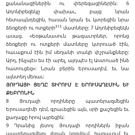
քանանացիներին ու փերեզացիներին: 6
Ադոնիբեզեկը փախաւ, բայց նրան
հետապնդեցին, հասան նրան եւ կտրեցին նրա
313
ձեռքերի ու ոտքերի
մատները: 7 Ադոնիբեզեկն
ասաց. «Եօթանասուն թագաւորներ, որոնց
ձեռքերի ու ոտքերի մատները կտրուած էին,
հաւաքում էին իմ սեղանի տակի փշրանքները:
Արդ, ինչպէս ես էի արել, այդպէս էլ Աստուած ինձ
հատուցեց»: Նրան բերին Երուսաղէմ, եւ նա
այնտեղ մեռաւ:
ՅՈՒԴԱՅԻ ՑԵՂԸ ՏԻՐՈՒՄ Է ԵՐՈՒՍԱՂԷՄԻՆ ԵՒ
ՔԵԲՐՈՆԻՆ
8 Յուդայի որդիները պատերազմեցին
Երուսաղէմի դէմ, գրաւեցին այն, սրի քաշեցին եւ
քաղաքը հրով այրեցին:
9 Դրանից յետոյ Յուդայի որդիներն իջան
պատերազմելու լերան կողմում, հարաւում եւ