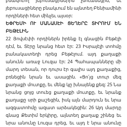
բնակուող յեբուսացիներին չնուաճեցին, եւ
յեբուսացիները բնակւում են այնտեղ Բենիամինի
որդիների հետ մինչեւ այսօր:
ԵՓՐԵՄԻ ՈՒ ՄԱՆԱՍԷԻ ՑԵՂԵՐԸ ՏԻՐՈՒՄ ԵՆ
ԲԵԹԷԼԻՆ
22 Յովսէփի որդիներն իրենք էլ գնացին Բեթէլի
դէմ, եւ Տէրը նրանց հետ էր: 23 Իսրայէլի տոհմը
բանակատեղի դրեց Բեթէլում. այդ քաղաքի
անունն առաջ Լուզա էր: 24 Պահապանները մի
մարդ տեսան, որ դուրս էր գալիս այդ քաղաքից,
բռնեցին նրան եւ ասացին. «Ցո՛յց տուր մեզ
քաղաքի մուտքը, եւ մենք կը խնայենք քեզ: 25 Նա
նրանց ցոյց տուեց քաղաքի մուտքը, եւ նրանք
քաղաքը սրի քաշեցին, իսկ այն մարդուն եւ նրա
ազգատոհմը ազատ արձակեցին: 26 Այդ մարդը
գնաց Քետիմ երկիրը, այնտեղ քաղաք շինեց եւ
նրա անունը Լուզա դրեց, եւ այդ է նրա անունը