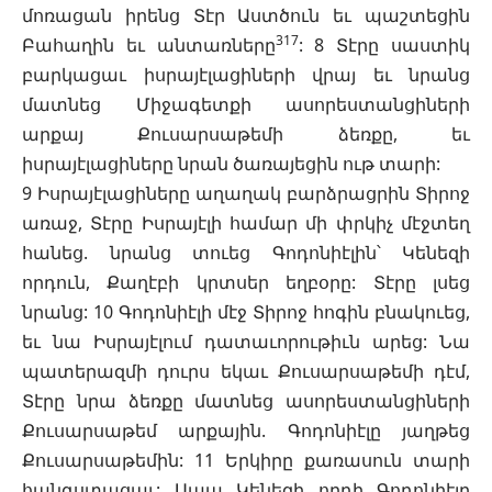
մոռացան իրենց Տէր Աստծուն եւ պաշտեցին
317
Բահաղին եւ անտառները
: 8 Տէրը սաստիկ
բարկացաւ իսրայէլացիների վրայ եւ նրանց
մատնեց Միջագետքի ասորեստանցիների
արքայ Քուսարսաթեմի ձեռքը, եւ
իսրայէլացիները նրան ծառայեցին ութ տարի:
9 Իսրայէլացիները աղաղակ բարձրացրին Տիրոջ
առաջ, Տէրը Իսրայէլի համար մի փրկիչ մէջտեղ
հանեց. նրանց տուեց Գոդոնիէլին՝ Կենեզի
որդուն, Քաղէբի կրտսեր եղբօրը: Տէրը լսեց
նրանց: 10 Գոդոնիէլի մէջ Տիրոջ հոգին բնակուեց,
եւ նա Իսրայէլում դատաւորութիւն արեց: Նա
պատերազմի դուրս եկաւ Քուսարսաթեմի դէմ,
Տէրը նրա ձեռքը մատնեց ասորեստանցիների
Քուսարսաթեմ արքային. Գոդոնիէլը յաղթեց
Քուսարսաթեմին: 11 Երկիրը քառասուն տարի
հանգստացաւ: Ապա Կենեզի որդի Գոդոնիէլը