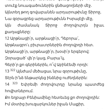
տուէք նուագածուներին ցնծացողների մէջ.
Այնտեղ թող գովաբանեն արդարութիւնը Տիրոջ,
Նա զօրացրեց արդարութիւնն Իսրայէլի մէջ,
Այն ժամանակ Տիրոջ ժողովուրդն իջաւ
քաղաքները:
12 Արթնացի՛ր, արթնացի՛ր, Դեբորա՛,
Արթնացրո՛ւ բիւրաւորներին ժողովրդի հետ.
Արթնացի՛ր, արթնացի՛ր, խօսի՛ր երգերով:
Զօրացած՝ վե՛ր կաց, Բարա՛կ,
Գերի՛ր քո գերիներին, ո՜վ Աբինէեմի որդի:
322
13
Այնժամ մեծացաւ նրա զօրութիւնը,
Տէրն ի՛նձ ենթարկեց ինձնից ուժեղներին:
323
14
Եփրեմի ժողովուրդը նրանց պատժեց
հովիտներում.
Քո եղբայր Բենիամինը հետեւեց քո ժողովրդին:
Իմ մօտից խուզարկուներ իջան Մաքիր,