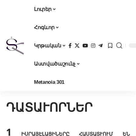
Լուրեր
Հոգևոր
Կրթական
Աստվածաշունչ
Metanoia 301
ԴԱՏԱՒՈՐՆԵՐ
1
ԻՍՐԱՅԷԼԱՑԻՆԵՐԸ ՀԱՍՏԱՏՒՈՒՄ ԵՆ