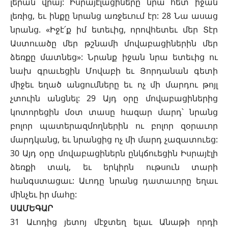
լերան վրայ: Իսրայէլացիները նրա հետ իջան
լեռից, եւ ինքը նրանց առջեւում էր: 28 Նա ասաց
նրանց. «Իջէ՛ք իմ ետեւից, որովհետեւ մեր Տէր
Աստուածը մեր թշնամի մովաբացիներին մեր
ձեռքը մատնեց»: Նրանք իջան նրա ետեւից ու
նախ գրաւեցին Մովաբի եւ Յորդանան գետի
միջեւ եղած անցումները եւ ոչ մի մարդու թոյլ
չտուին անցնել: 29 Այդ օրը մովաբացիներից
կոտորեցին մօտ տասը հազար մարդ՝ նրանց
բոլոր պատերազմողներին ու բոլոր զօրաւոր
մարդկանց, եւ նրանցից ոչ մի մարդ չազատուեց:
30 Այդ օրը մովաբացիներն ընկճուեցին Իսրայէլի
ձեռքի տակ, եւ երկիրն ութսուն տարի
հանգստացաւ: Աւոդը նրանց դատաւորը եղաւ
մինչեւ իր մահը:
ՍԱՄԵԳԱՐ
31 Աւոդից յետոյ մէջտեղ ելաւ Անաթի որդի