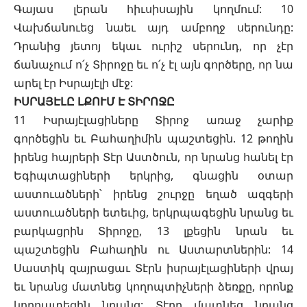
Գայաս լերան հիւսիսային կողմում: 10
Վախճանուեց նաեւ այդ ամբողջ սերունդը:
Դրանից յետոյ եկաւ ուրիշ սերունդ, որ չէր
ճանաչում ո՛չ Տիրոջը եւ ո՛չ էլ այն գործերը, որ նա
արել էր Իսրայէլի մէջ:
ԻՍՐԱՅԷԼԸ ԼՔՈՒՄ Է ՏԻՐՈՋԸ
11 Իսրայէլացիները Տիրոջ առաջ չարիք
գործեցին եւ Բահաղիմին պաշտեցին. 12 թողին
իրենց հայրերի Տէր Աստծուն, որ նրանց հանել էր
Եգիպտացիների երկրից, գնացին օտար
աստուածների՝ իրենց շուրջը եղած ազգերի
աստուածների ետեւից, երկրպագեցին նրանց եւ
բարկացրին Տիրոջը, 13 լքեցին նրան եւ
պաշտեցին Բահաղին ու Աստարտներին: 14
Սաստիկ զայրացաւ Տէրն իսրայէլացիների վրայ
եւ նրանց մատնեց կողոպտիչների ձեռքը, որոնք
կողոպտեցին նրանց: Տէրը մատնեց նրանց