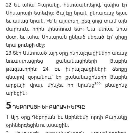
22 Եւ ահա Բարակը, հետապնդելով, գալիս էր
Սիսարայի ետեւից: Յայէլը նրան ընդառաջ ելաւ
եւ ասաց նրան. «Ե՛կ այստեղ, քեզ ցոյց տամ այն
մարդուն, որին փնտռում ես»: Նա մտաւ նրա
մօտ, եւ ահա Սիսարան ընկած մեռած էր՝ ցիցը
նրա քունքի մէջ:
23 Տէր Աստուած այդ օրը իսրայէլացիների առաջ
նուաստացրեց քանանացիների Յաբին
թագաւորին: 24 Եւ իսրայէլացիների ձեռքը
գնալով զօրանում էր քանանացիների Յաբին
320
արքայի վրայ, մինչեւ որ նրանց
բնաջինջ
արեցին:
5
ԴԵԲՈՐԱՅԻ ԵՒ ԲԱՐԱԿԻ ԵՐԳԸ
1 Այդ օրը Դեբորան եւ Աբինէեմի որդի Բարակը
օրհներգեցին ու ասացին.