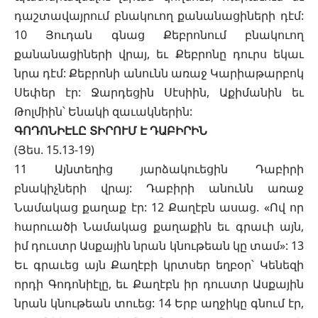
դաշտավայրում բնակուող քանանացիների դէմ:
10 Յուդան գնաց Քեբրոնում բնակուող
քանանացիների վրայ, եւ Քեբրոնը դուրս եկաւ
նրա դէմ: Քեբրոնի անունն առաջ Կարիաթարբոկ
Սեփեր էր: Ջարդեցին Սէսիին, Աքիմանին եւ
Թոլմիին՝ Ենակի զաւակներին:
ԳՈԴՈՆԻԷԼԸ ՏԻՐՈՒՄ Է ԴԱԲԻՐԻՆ
(Յես. 15.13-19)
11 Այնտեղից յարձակուեցին Դաբիրի
բնակիչների վրայ: Դաբիրի անունն առաջ
Նամակաց քաղաք էր: 12 Քաղէբն ասաց. «Ով որ
հարուածի Նամակաց քաղաքին եւ գրաւի այն,
իմ դուստր Ասքային նրան կնութեան կը տամ»: 13
Եւ գրաւեց այն Քաղէբի կրտսեր եղբօր՝ Կենեզի
որդի Գոդոնիէլը, եւ Քաղէբն իր դուստր Ասքային
նրան կնութեան տուեց: 14 Երբ աղջիկը գնում էր,