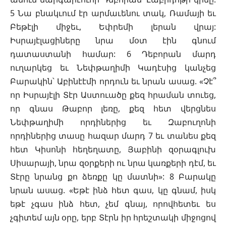
5 Նա բնակւում էր արմաւենու տակ, Ռամայի եւ
Բեթէլի միջեւ, Եփրեմի լերան վրայ:
Իսրայէլացիները նրա մօտ էին գնում
դատաստանի համար: 6 Դեբորան մարդ
ուղարկեց եւ Նեփթաղիմի Կադէսից կանչեց
Բարակին՝ Աբինէէմի որդուն եւ նրան ասաց. «Չէ՞
որ Իսրայէլի Տէր Աստուածը քեզ հրաման տուեց,
որ գնաս Թաբոր լեռը, քեզ հետ վերցնես
Նեփթաղիմի որդիներից եւ Զաբուղոնի
որդիներից տասը հազար մարդ 7 եւ տանես քեզ
հետ Կիսոնի հեղեղատը, Յաբինի զօրագլուխ
Սիսարայի, նրա զօրքերի ու նրա կառքերի դէմ, եւ
Տէրը նրանց քո ձեռքը կը մատնի»: 8 Բարակը
նրան ասաց. «Եթէ ինձ հետ գաս, կը գնամ, իսկ
եթէ չգաս ինձ հետ, չեմ գնայ, որովհետեւ ես
չգիտեմ այն օրը, երբ Տէրն իր հրեշտակի միջոցով