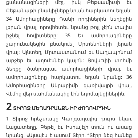
քանանացիների մէջ, իսկ Բեթսամիւսի եւ
Բեթանաթի բնակիչները նրան հարկատու եղան:
34 Ամորհացիները Դանի որդիներին նեղեցին
լերան վրայ, որովհետեւ նրանց թոյլ չէին տալիս
իջնել հովիտները: 35 Եւ ամորհացիները
շարունակեցին բնակուել Մրտենիների լերան
վրայ: Այնտեղ, Մրտաստանում եւ Սաղապինում
արջեր եւ աղուէսներ կային: Յովսէփի տոհմի
ձեռքը ծանրացաւ ամորհացիների վրայ, եւ
ամորհացիները հարկատու եղան նրանց: 36
Ամորհացիները Ակրաբիմի զառիվայրի վրայ,
Վէմից վեր սահմանակից էին եդոմայեցիներին:
2
ՏԻՐՈՋ ՄԵՂԱԴՐԱՆՔՆ ԻՐ ԺՈՂՈՎՐԴԻՆ
1 Տիրոջ հրեշտակը Գաղգաղայից դուրս եկաւ
Լացատեղը, Բեթէլ եւ Իսրայէլի տուն ու ասաց
նրանց. «Այսպէս է ասում Տէրը. “Տէրը ձեզ հանեց