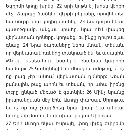
Եգղոմի կողը խրեց, 22 սրի կոթն էլ խրեց վէրքի
մէջ: Ճարպը ծածկեց վէրքի բերանը, որովհետեւ
նա սուրը նրա կողից չհանեց: 23 Նա դուրս եկաւ
պատշգամբ, անցաւ սրահը, նրա դէմ փակեց
վերնատան դռները, կողպեց, եւ ինքը դուրս ելաւ
գնաց: 24 Նրա ծառաները ներս մտան, տեսան,
որ վերնատան դռները փակուած են, եւ ասացին.
«Գուցէ սենեակում նստել է բնական կարիքի
համար»: 25 Կանգնեցին ու մնացին ամօթից, եւ ոչ
ոք բաց չէր անում վերնատան դռները: Առան
բանալին, բաց արին եւ տեսան, որ ահա իրենց
տէրը ընկած մեռած է գետնին: 26 Մինչ նրանք
իրարանցման մէջ էին, Աւոդը փախաւ Սիրոթա,
եւ ոչ ոք ուշ չդարձրեց նրա վրայ: Նա անցաւ
կուռքերի մօտով եւ փախաւ ընկաւ Սիրոթա:
27 Երբ Աւոդը եկաւ Իսրայէլ, փող փչեց Եփրեմի