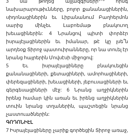
3 նա թողեց այլազգիների
հինգ
նախարարութիւնները, բոլոր քանանացիներին,
սիդոնացիներին եւ Լիբանանում Բաղհերմոն
սարից մինչեւ Լաբոեմաթ բնակուող
խեւացիներին: 4 Նրանցով պիտի փորձէր
իսրայէլացիներին եւ իմանար, թէ կը լսե՞ն
արդեօք Տիրոջ պատուիրանները, որ նա տուել էր
նրանց հայրերին Մովսէսի միջոցով:
5 Եւ իսրայէլացիները բնակուեցին
քանանացիների, քետացիների, ամորհացիների,
փերեզացիների, խեւացիների, յեբուսացիների եւ
գերգեսացիների մէջ: 6 Նրանց աղջիկներին
իրենց համար կին առան եւ իրենց աղջիկներին
տուին նրանց տղաներին, պաշտեցին նրանց
չաստուածներին:
ԳՈԴՈՆԻԷԼ
7 Իսրայէլացիները չարիք գործեցին Տիրոջ առաջ,