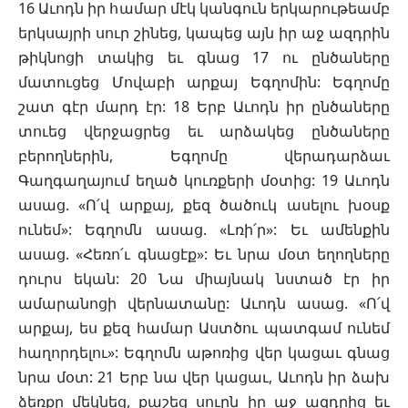
16 Աւոդն իր համար մէկ կանգուն երկարութեամբ
երկսայրի սուր շինեց, կապեց այն իր աջ ազդրին
թիկնոցի տակից եւ գնաց 17 ու ընծաները
մատուցեց Մովաբի արքայ Եգղոմին: Եգղոմը
շատ գէր մարդ էր: 18 Երբ Աւոդն իր ընծաները
տուեց վերջացրեց եւ արձակեց ընծաները
բերողներին, Եգղոմը վերադարձաւ
Գաղգաղայում եղած կուռքերի մօտից: 19 Աւոդն
ասաց. «Ո՛վ արքայ, քեզ ծածուկ ասելու խօսք
ունեմ»: Եգղոմն ասաց. «Լռի՛ր»: Եւ ամենքին
ասաց. «Հեռո՛ւ գնացէք»: Եւ նրա մօտ եղողները
դուրս եկան: 20 Նա միայնակ նստած էր իր
ամարանոցի վերնատանը: Աւոդն ասաց. «Ո՛վ
արքայ, ես քեզ համար Աստծու պատգամ ունեմ
հաղորդելու»: Եգղոմն աթոռից վեր կացաւ գնաց
նրա մօտ: 21 Երբ նա վեր կացաւ, Աւոդն իր ձախ
ձեռքը մեկնեց, քաշեց սուրն իր աջ ազդրից եւ