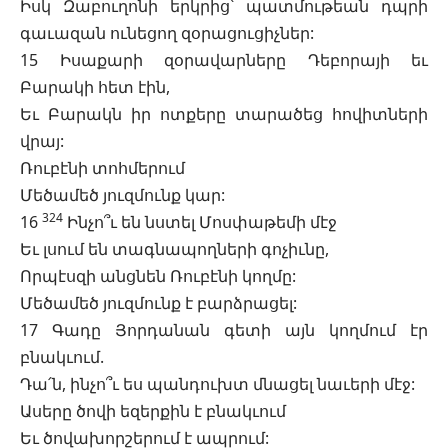
Իսկ Զաբուղոնի երկրից՝ պատմութեան դպրի
գաւազան ունեցող զօրացուցիչներ:
15 Իսաքարի զօրավարները Դեբորայի եւ
Բարակի հետ էին,
Եւ Բարակն իր ոտքերը տարածեց հովիտների
վրայ:
Ռուբէնի տոհմերում
Մեծամեծ յուզմունք կար:
324
16
Ինչո՞ւ են նստել Մոսփաթեմի մէջ
Եւ լսում են տագնապողների գոչիւնը,
Որպէսզի անցնեն Ռուբէնի կողմը:
Մեծամեծ յուզմունք է բարձրացել:
17 Գադը Յորդանան գետի այն կողմում էր
բնակւում.
Դա՛ն, ինչո՞ւ ես պանդուխտ մնացել նաւերի մէջ:
Ասերը ծովի եզերքին է բնակւում
Եւ ծովախորշերում է ապրում: