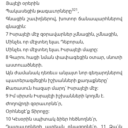
Յայէլի օրերին
321
Պակասեցին թագաւորները
,
Գնացին շաւիղներով, խոտոր ճանապարհներով
գնացին:
7 Իսրայէլի մէջ զօրավարներ չմնացին, չմնացին,
Մինչեւ որ մէջտեղ ելաւ Դեբորան,
Մինչեւ որ մէջտեղ ելաւ Իսրայէլի մայրը:
8 Գարու հացի նման փափագեցին օտար, սնոտի
աստուածների.
Այն ժամանակ դեռեւս անյայտ նոր գեղարդներով
պատերազմեցին իշխանների քաղաքները՝
Քառասուն հազար մարդ՝ Իսրայէլի մէջ:
9 Իմ սիրտն Իսրայէլի իշխանների կողմն է.
Ժողովրդի զօրաւորնե՛ր,
Օրհնեցէ՛ք Տիրոջը:
10 Կէսօրին սպիտակ ձիեր հեծնողնե՛ր,
Դատաւորների ատեան գնացողնե՛ր, 11 Ձա՛յն