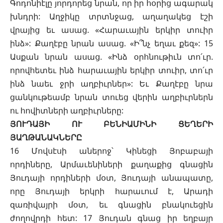
Գոդոնիէլը յորդորեց նրան, որ իր հօրից ագարակ
խնդրի: Աղջիկը տրտնջաց, աղաղակեց էշի
վրայից եւ ասաց. «Հարաւային երկիր տուիր
ինձ»: Քաղէբը նրան ասաց. «Ի՞նչ եղաւ քեզ»: 15
Ասքան նրան ասաց. «Ինձ օրհնութիւն տո՛ւր.
որովհետեւ ինձ հարաւային երկիր տուիր, տո՛ւր
ինձ նաեւ ջրի աղբիւրներ»: Եւ Քաղէբը նրա
ցանկութեամբ նրան տուեց վերին աղբիւրներն
ու հովիտների աղբիւրները:
ՅՈՒԴԱՅԻ ՈՒ ԲԵՆԻԱՄԻՆԻ ՑԵՂԵՐԻ
ՅԱՂԹԱՆԱԿՆԵՐԸ
16 Մովսէսի աներոջ՝ Կինեցի Յոբաբայի
որդիները, Արմաւենիների քաղաքից գնացին
Յուդայի որդիների մօտ, Յուդայի անապատը,
որը Յուդայի երկրի հարաւում է, Արադի
զառիվայրի մօտ, եւ գնացին բնակուեցին
ժողովրդի հետ: 17 Յուդան գնաց իր եղբայր