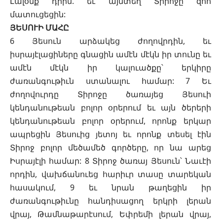
Լալօնք դրին. եւ այնտեղ Տիրոջը զոհ
մատուցեցին:
ՅԵՍՈՒԻ ՄԱՀԸ
6 Յեսուն արձակեց ժողովրդին, եւ
իսրայէլացիները գնացին ամէն մէկն իր տունը եւ
ամէն մէկն իր կալուածքը՝ երկիրը
ժառանգութիւն ստանալու համար: 7 Եւ
ժողովուրդը Տիրոջը ծառայեց Յեսուի
կենդանութեան բոլոր օրերում եւ այն ծերերի
կենդանութեան բոլոր օրերում, որոնք երկար
ապրեցին Յեսուից յետոյ եւ որոնք տեսել էին
Տիրոջ բոլոր մեծամեծ գործերը, որ նա արեց
Իսրայէլի համար: 8 Տիրոջ ծառայ Յեսուն՝ Նաւէի
որդին, վախճանուեց հարիւր տասը տարեկան
հասակում, 9 եւ նրան թաղեցին իր
ժառանգութիւնը հանդիսացող երկրի լերան
վրայ, Թամնաթարէսում, Եփրեմի լերան վրայ,