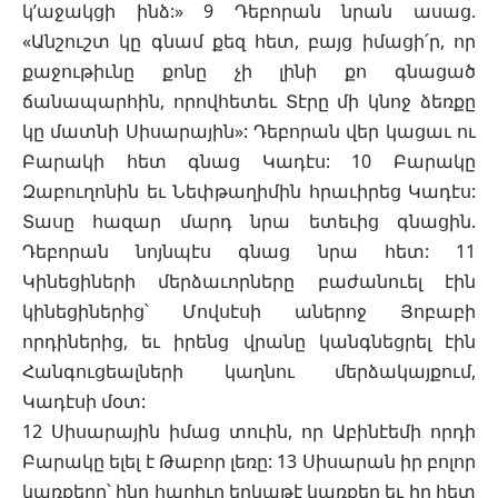
կ’աջակցի ինձ:» 9 Դեբորան նրան ասաց.
«Անշուշտ կը գնամ քեզ հետ, բայց իմացի՛ր, որ
քաջութիւնը քոնը չի լինի քո գնացած
ճանապարհին, որովհետեւ Տէրը մի կնոջ ձեռքը
կը մատնի Սիսարային»: Դեբորան վեր կացաւ ու
Բարակի հետ գնաց Կադէս: 10 Բարակը
Զաբուղոնին եւ Նեփթաղիմին հրաւիրեց Կադէս:
Տասը հազար մարդ նրա ետեւից գնացին.
Դեբորան նոյնպէս գնաց նրա հետ: 11
Կինեցիների մերձաւորները բաժանուել էին
կինեցիներից՝ Մովսէսի աներոջ Յոբաբի
որդիներից, եւ իրենց վրանը կանգնեցրել էին
Հանգուցեալների կաղնու մերձակայքում,
Կադէսի մօտ:
12 Սիսարային իմաց տուին, որ Աբինէեմի որդի
Բարակը ելել է Թաբոր լեռը: 13 Սիսարան իր բոլոր
կառքերը՝ ինը հարիւր երկաթէ կառքեր եւ իր հետ