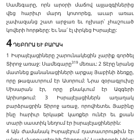
Սամեգարը, որն արօրի մաճով այլազգիներից
վեց հարիւր մարդ կոտորեց, աւար առաւ
չափազանց շատ արջառ եւ ոչխար՝ չհաշուած
կովերի հորթերը: Եւ նա՛ էլ փրկեց Իսրայէլը:
4
ԴԵԲՈՐԱ ԵՒ ԲԱՐԱԿ
1 Իսրայէլացիները շարունակեցին չարիք գործել
319
Տիրոջ առաջ: Սամեգարը
մեռաւ: 2 Տէրը նրանց
մատնեց քանանացիների արքայ Յաբինի ձեռքը,
որը թագաւորում էր Ասորում: Նրա զօրագլուխը
Սիսարան էր, որը բնակւում էր Ազգերի
Արիսոթում: 3 Իսրայէլացիներն աղաղակ
բարձրացրին Տիրոջ առաջ, որովհետեւ Յաբինը
ինը հարիւր երկաթէ կառքեր ունէր եւ քսան
տարի սաստիկ նեղում էր իսրայէլացիներին:
4 Այն ժամանակ Իսրայէլում դատաւորութիւն էր
անում մարգարէուհի Դեբորան՝ Լաբիդոթի կինը: