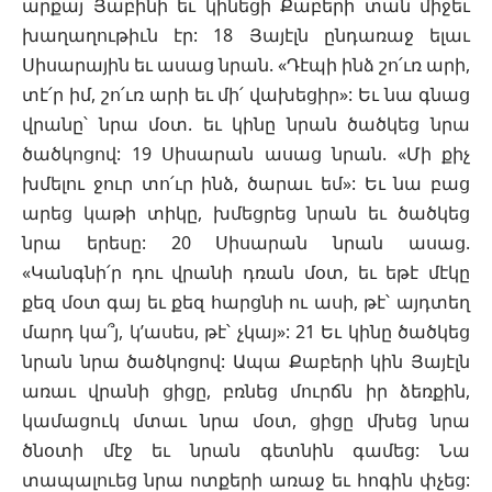
արքայ Յաբինի եւ կինեցի Քաբերի տան միջեւ
խաղաղութիւն էր: 18 Յայէլն ընդառաջ ելաւ
Սիսարային եւ ասաց նրան. «Դէպի ինձ շո՛ւռ արի,
տէ՛ր իմ, շո՛ւռ արի եւ մի՛ վախեցիր»: Եւ նա գնաց
վրանը՝ նրա մօտ. եւ կինը նրան ծածկեց նրա
ծածկոցով: 19 Սիսարան ասաց նրան. «Մի քիչ
խմելու ջուր տո՛ւր ինձ, ծարաւ եմ»: Եւ նա բաց
արեց կաթի տիկը, խմեցրեց նրան եւ ծածկեց
նրա երեսը: 20 Սիսարան նրան ասաց.
«Կանգնի՛ր դու վրանի դռան մօտ, եւ եթէ մէկը
քեզ մօտ գայ եւ քեզ հարցնի ու ասի, թէ՝ այդտեղ
մարդ կա՞յ, կ’ասես, թէ՝ չկայ»: 21 Եւ կինը ծածկեց
նրան նրա ծածկոցով: Ապա Քաբերի կին Յայէլն
առաւ վրանի ցիցը, բռնեց մուրճն իր ձեռքին,
կամացուկ մտաւ նրա մօտ, ցիցը մխեց նրա
ծնօտի մէջ եւ նրան գետնին գամեց: Նա
տապալուեց նրա ոտքերի առաջ եւ հոգին փչեց: