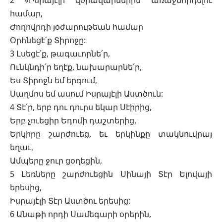
2 «Իսրայէլի զօրավարներին առաջնորդելու
համար,
Ժողովրդի յօժարութեան համար
Օրհնեցէ՛ք Տիրոջը:
3 Լսեցէ՛ք, թագաւորնե՛ր,
Ունկնդի՛ր եղէք, նախարարնե՛ր,
Ես Տիրոջն եմ երգում,
Սաղմոս եմ ասում Իսրայէլի Աստծուն:
4 Տէ՛ր, երբ դու դուրս եկար Սէիրից,
Երբ չուեցիր Եդոմի դաշտերից,
Երկիրը շարժուեց, եւ երկինքը տակնուվրայ
եղաւ,
Ամպերը ջուր ցօղեցին,
5 Լեռները շարժուեցին Սինայի Տէր Ելովայի
երեսից,
Իսրայէլի Տէր Աստծու երեսից:
6 Անաթի որդի Սամեգարի օրերին,