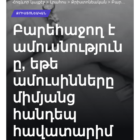
Հոգևոր կայքէջ
>
Լրահոս
>
Քրիստոնեական
>
Բարեհաջող է ամուսնությունը, եթե ամուսինները միմյանց հանդեպ հավատարիմ են
ՔՐԻՍՏՈՆԵԱԿԱՆ
Բարեհաջող է
ամուսնություն
ը, եթե
ամուսինները
միմյանց
հանդեպ
հավատարիմ