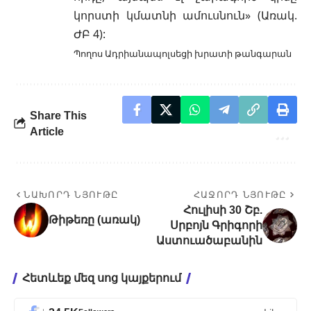
կորստի կմատնի ամուսնուն» (Առակ.
ԺԲ 4):
Պողոս Ադրիանապոլսեցի խրատի թանգարան
Share This
Article
ՆԱԽՈՐԴ ՆՅՈՒԹԸ
ՀԱՋՈՐԴ ՆՅՈՒԹԸ
Հուլիսի 30 Շբ.
Թիթեռը (առակ)
Սրբոյն Գրիգորի
Աստուածաբանին
Հետևեք մեզ սոց կայքերում