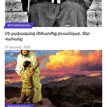
ՔՐԻՍՏՈՆԵԱԿԱՆ
Մի չափազանց մեծարժեք լուսանկար․ Տեր
Վահանը
27 Մարտի, 2018
ՔՐԻՍՏՈՆԵԱԿԱՆ