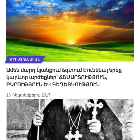
ՔՐԻՍՏՈՆԵԱԿԱՆ
Ամեն մարդ կյանքում ձգտում է ունենալ երեք
կարևոր արժեքներ՝ ՃՇՄԱՐՏՈՒԹՅՈՒՆ,
ԲԱՐՈՒԹՅՈՒՆ ԵՎ ԳԵՂԵՑԿՈՒԹՅՈՒՆ
13 Դեկտեմբերի, 2017