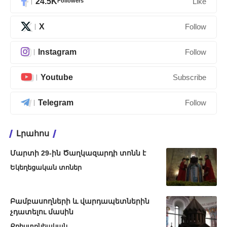
24.5K
Followers
Like
X
Follow
Instagram
Follow
Youtube
Subscribe
Telegram
Follow
Լրահոս
Մարտի 29-ին Ծաղկազարդի տոնն է
Եկեղեցական տոներ
Բամբասողների և վարդապետներին
չդատելու մասին
Քրիստոնեական