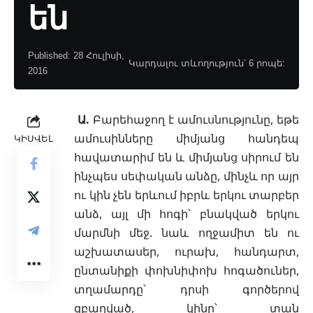
են
Published: 28 Հուլիսի,
Կարդալու տևողություն՝ 6 րոպե:
2016
Ա.
Բարեհաջող է ամուսնությունը, եթե
ամուսինները միմյանց հանդեպ
ԿԻՍՎԵԼ
հավատարիմ են և միմյանց սիրում են
ինչպես սեփական անձը, մինչև որ այր
ու կին չեն երևում իբրև երկու տարբեր
անձ, այլ մի հոգի՝ բնակված երկու
մարմնի մեջ. նաև ողջամիտ են ու
աշխատասեր, ուրախ, հանդարտ,
ընտանիքի փոխնիփոխ հոգածուներ,
տղամարդը՝ դրսի գործերով
զբաղված, կինը՝ տան