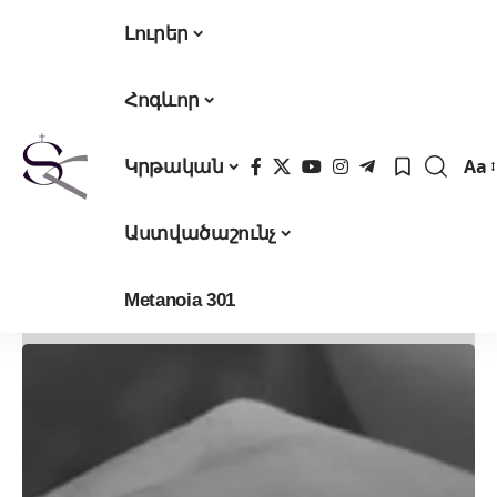
Լուրեր
Հոգևոր
Aa
Կրթական
Fon
Res
Աստվածաշունչ
Metanoia 301