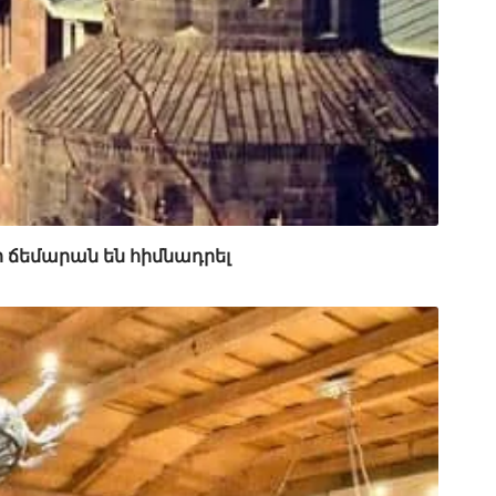
ր ճեմարան են հիմնադրել