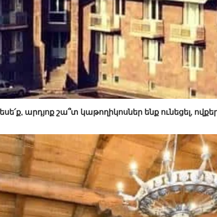
ե՛ք, արդյոք շա՞տ կաթողիկոսներ ենք ունեցել, ովքե