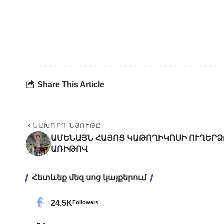
Share This Article
ՆԱԽՈՐԴ ՆՅՈՒԹԸ
ԱՄԵՆԱՅՆ ՀԱՅՈՑ ԿԱԹՈՂԻԿՈՍԻ ՈՒՂԵՐՁ
ԱՌԻԹՈՎ
Հետևեք մեզ սոց կայքերում
24.5K
Followers