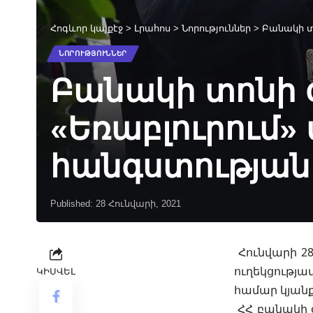
Հոգևոր կայքէջ
>
Լրահոս
>
Նորություններ
>
Բանակի տո
ՆՈՐՈՒԹՅՈՒՆՆԵՐ
Բանակի տոնի 
«Եռաբլուրում»
հանգստության
Published: 28 Հունվարի, 2021
Հունվարի 2
ուղեկցությա
ԿԻՍՎԵԼ
համար կյանք
ՀՀ բանակի 