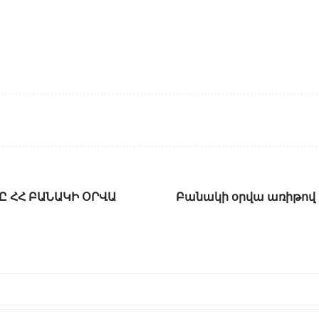
Ը ՀՀ ԲԱՆԱԿԻ ՕՐՎԱ
Բանակի օրվա առիթո