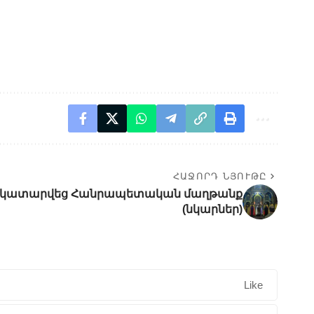
ՀԱՋՈՐԴ ՆՅՈՒԹԸ
վ կատարվեց Հանրապետական մաղթանք
(նկարներ)
Like