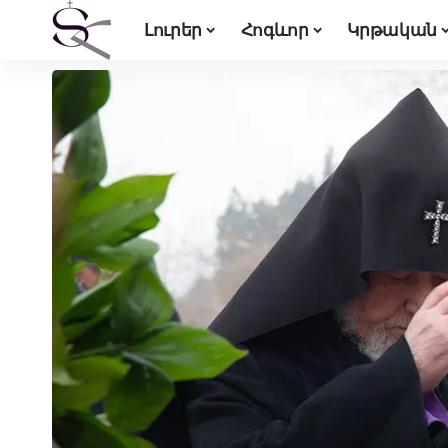
Լուրեր
Հոգևոր
Կրթական