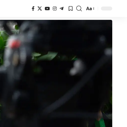
Aa
Font
Resizer