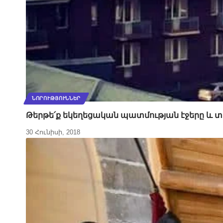
ՆՈՐՈՒԹՅՈՒՆՆԵՐ
Թերթե՛ք եկեղեցական պատմության էջերը և տես
30 Հունիսի, 2018