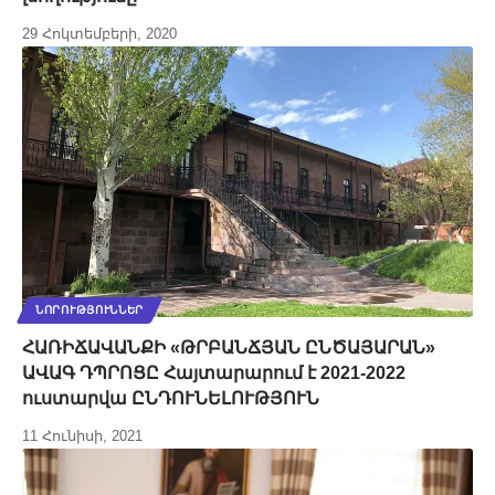
29 Հոկտեմբերի, 2020
ՆՈՐՈՒԹՅՈՒՆՆԵՐ
ՀԱՌԻՃԱՎԱՆՔԻ «ԹՐԲԱՆՃՅԱՆ ԸՆԾԱՅԱՐԱՆ»
ԱՎԱԳ ԴՊՐՈՑԸ Հայտարարում է 2021-2022
ուստարվա ԸՆԴՈՒՆԵԼՈՒԹՅՈՒՆ
11 Հունիսի, 2021