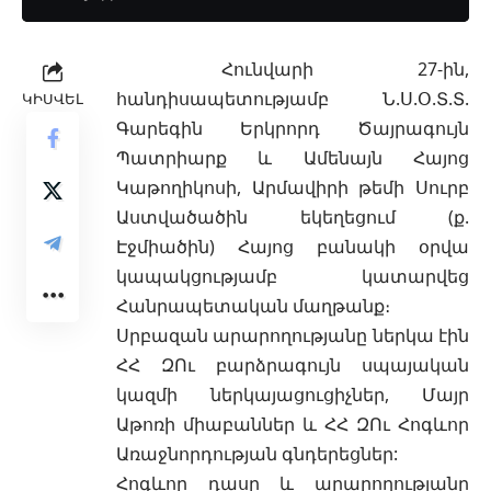
Հունվարի 27-ին,
հանդիսապետությամբ Ն.Ս.Օ.Տ.Տ.
ԿԻՍՎԵԼ
Գարեգին Երկրորդ Ծայրագույն
Պատրիարք և Ամենայն Հայոց
Կաթողիկոսի, Արմավիրի թեմի Սուրբ
Աստվածածին եկեղեցում (ք.
Էջմիածին) Հայոց բանակի օրվա
կապակցությամբ կատարվեց
Հանրապետական մաղթանք։
Սրբազան արարողությանը ներկա էին
ՀՀ ԶՈւ բարձրագույն սպայական
կազմի ներկայացուցիչներ, Մայր
Աթոռի միաբաններ և ՀՀ ԶՈւ Հոգևոր
Առաջնորդության գնդերեցներ:
Հոգևոր դասը և արարողությանը