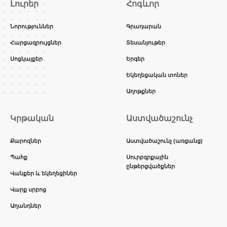
Լուրեր
Հոգևոր
Նորություններ
Գրադարան
Հարցազրույցներ
Տեսանյութեր
Սոցկայքեր
Երգեր
Եկեղեցական տոներ
Աղոթքներ
Կրթական
Աստվածաշունչ
Քարոզներ
Աստվածաշունչ (առցանց)
Պահք
Սուրբգրքային
ընթերցվածքներ
Վանքեր և եկեղեցիներ
Վարք սրբոց
Աղանդներ