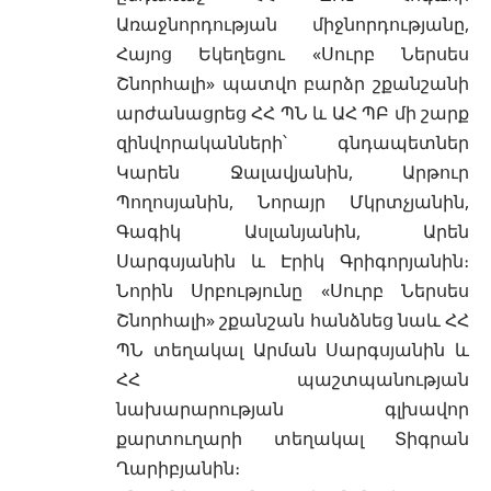
Առաջնորդության միջնորդությանը,
Հայոց Եկեղեցու «Սուրբ Ներսես
Շնորհալի» պատվո բարձր շքանշանի
արժանացրեց ՀՀ ՊՆ և ԱՀ ՊԲ մի շարք
զինվորականների՝ գնդապետներ
Կարեն Ջալավյանին, Արթուր
Պողոսյանին, Նորայր Մկրտչյանին,
Գագիկ Ասլանյանին, Արեն
Սարգսյանին և Էրիկ Գրիգորյանին։
Նորին Սրբությունը «Սուրբ Ներսես
Շնորհալի» շքանշան հանձնեց նաև ՀՀ
ՊՆ տեղակալ Արման Սարգսյանին և
ՀՀ պաշտպանության
նախարարության գլխավոր
քարտուղարի տեղակալ Տիգրան
Ղարիբյանին։