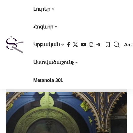
Լուրեր
Հոգևոր
Aa
Կրթական
Fon
Res
Աստվածաշունչ
Metanoia 301