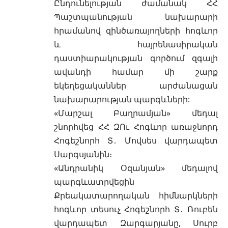
Ընդունելության ժամանակ ՀՀ
Պաշտպանության նախարարի
հրամանով զինծառայողների հոգևոր
և հայրենասիրական
դաստիարակության գործում զգալի
ավանդի համար մի շարք
եկեղեցականներ արժանացան
նախարարության պարգևների:
«Մարշալ Բաղրամյան» մեդալ
շնորհվեց ՀՀ ԶՈւ Հոգևոր առաջնորդ
Հոգեշնորհ Տ․ Մովսես վարդապետ
Սարգսյանին։
«Անդրանիկ Օզանյան» մեդալով
պարգևատրվեցին
Քրեակատարողական հիմնարկների
հոգևոր տեսուչ Հոգեշնորհ Տ․ Ռուբեն
վարդապետ Զարգարյանը, Սուրբ