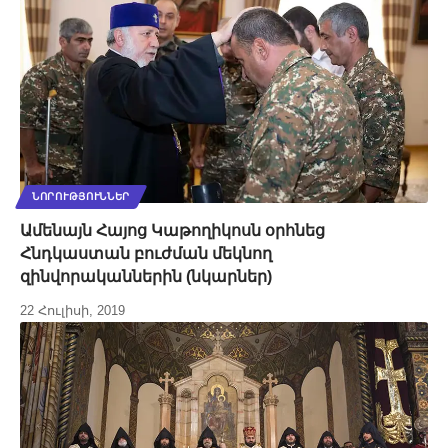
ՆՈՐՈՒԹՅՈՒՆՆԵՐ
Ամենայն Հայոց Կաթողիկոսն օրհնեց
Հնդկաստան բուժման մեկնող
զինվորականներին (նկարներ)
22 Հուլիսի, 2019