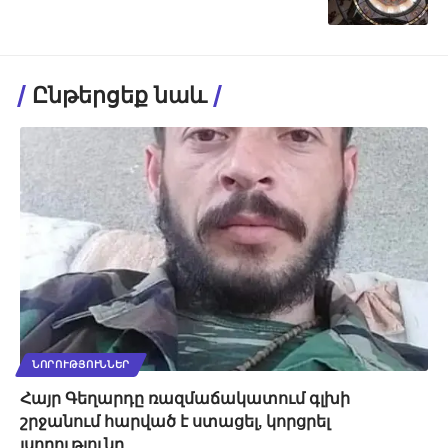
Ընթերցեք նաև
ՆՈՐՈՒԹՅՈՒՆՆԵՐ
Հայր Գեղարդը ռազմաճակատում գլխի
շրջանում հարված է ստացել, կորցրել
լսողությունը