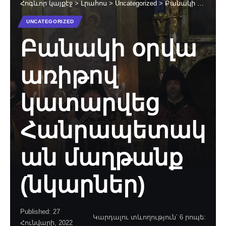
Հոգևոր կայքէջ
>
Լրահոս
>
Uncategorized
>
Բանակի օրվա առիթով կատարվեց Հանրապետական մաղթանք (նկարներ)
UNCATEGORIZED
Բանակի օրվա
առիթով
կատարվեց
Հանրապետակ
ան մաղթանք
(նկարներ)
Published: 27
Կարդալու տևողություն՝ 6 րոպե:
Հունվարի, 2022