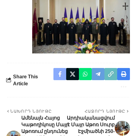
Share This
Article
ՆԱԽՈՐԴ ՆՅՈՒԹԸ
ՀԱՋՈՐԴ ՆՅՈՒԹԸ
Ամենայն Հայոց
Արդիականացվում
Կաթողիկոսը Մայր
է Մայր Աթոռ Սուրբ
Աթոռում ընդունեց
Էջմիածնի 250-