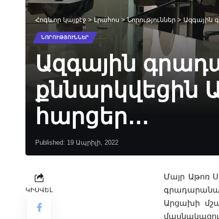
Հոգևոր կայքէջ
>
Լրահոս
>
Նորություններ
>
Ազգային 
ՆՈՐՈՒԹՅՈՒՆՆԵՐ
Ազգային գրադ
քննարկվեցին 
հարցեր…
Published: 19 Ապրիլի, 2022
Մայր Աթոռ 
գրադարանայի
ԿԻՍՎԵԼ
Արցախի մշա
մասնակացու