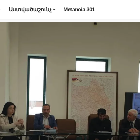
Աստվածաշունչ
Metanoia 301