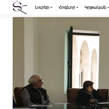
Լուրեր
Հոգևոր
Կրթական