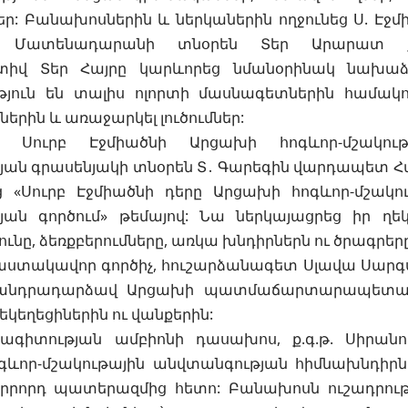
ր: Բանախոսներին և ներկաներին ողջունեց Ս. Էջ
ն» Մատենադարանի տնօրեն Տեր Արարատ ք
վ Տեր Հայրը կարևորեց նմանօրինակ նախաձեռն
թյուն են տալիս ոլորտի մասնագետներին համա
երին և առաջարկել լուծումներ:
 Սուրբ Էջմիածնի Արցախի հոգևոր-մշակութ
ան գրասենյակի տնօրեն Տ․ Գարեգին վարդապետ Հա
ց «Սուրբ Էջմիածնի դերը Արցախի հոգևոր-մշակո
ան գործում» թեմայով: Նա ներկայացրեց իր ղ
ունը, ձեռքբերումները, առկա խնդիրներն ու ծրագրերը
վաստակավոր գործիչ, հուշարձանագետ Սլավա Սարգ
 անդրադարձավ Արցախի պատմաճարտարապետակա
կեղեցիներին ու վանքերին:
գիտության ամբիոնի դասախոս, ք.գ.թ. Սիրանուշ
գևոր-մշակութային անվտանգության հիմնախնդիրնե
րրորդ պատերազմից հետո: Բանախոսն ուշադրու