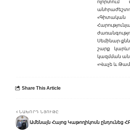
ոլորտում
անհրաժեշտու
«Գիտական 
Հարություն
ժառանգութ
Սեմինար-քնն
շարք կարև
կազմման անհ
«Վաչե և Թա
Share This Article
ՆԱԽՈՐԴ ՆՅՈՒԹԸ
Ամենայն Հայոց Կաթողիկոսն ընդունեց