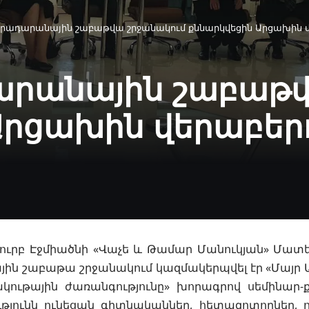
գրադարանային շաբաթվա շրջանակում քննարկվեցին Արցախին վ
արանային շաբաթվ
Արցախին վերաբերո
Սուրբ Էջմիածնի «Վաչե և Թամար Մանուկյան» Մատ
ն շաբաթա շրջանակում կազմակերպվել էր «Մայր Ա
կութային
ժառանգությունը» խորագրով սեմինար-ք
թյունն ունեցան գիտնականներ, հետազոտողներ, 