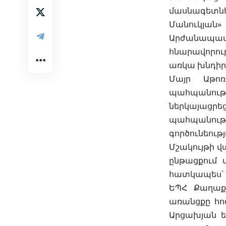
մասնագետնե
Մանուկյա
Արժանապատի
հնարավորու
առկա խնդիրն
Մայր Աթոռ
պահպանությ
ներկայացրե
պահպանությ
գործունեությ
Մշակույթի 
ընթացքում
հատկապես՝ ե
ԵՊՀ Քաղաքա
առանցքը հո
Արցախյան ե