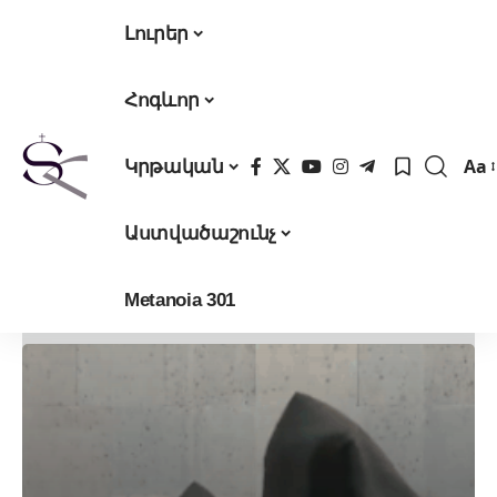
Լուրեր
Հոգևոր
Aa
Կրթական
Fon
Res
Աստվածաշունչ
Metanoia 301