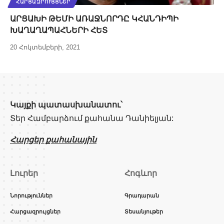
ՀԱՐՑԱԶՐՈՒՅՑՆԵՐ
ԱՐՑԱԽԻ ԹԵՄԻ ԱՌԱՋՆՈՐԴԸ ԿՀԱՆԴԻՊԻ
ԽԱՂԱՂԱՊԱՀՆԵՐԻ ՀԵՏ
20 Հոկտեմբերի, 2021
Կայքի պատասխանատու՝
Տեր Համբարձում քահանա Դանիելյան:
Հարցեր քահանային
Լուրեր
Հոգևոր
Նորություններ
Գրադարան
Հարցազրույցներ
Տեսանյութեր