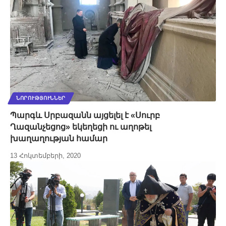
ՆՈՐՈՒԹՅՈՒՆՆԵՐ
Պարգև Սրբազանն այցելել է «Սուրբ
Ղազանչեցոց» եկեղեցի ու աղոթել
խաղաղության համար
13 Հոկտեմբերի, 2020