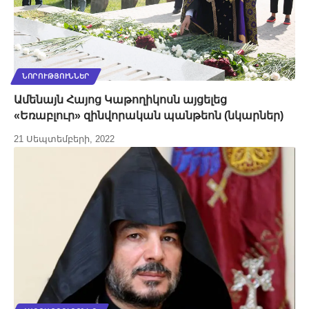
ՆՈՐՈՒԹՅՈՒՆՆԵՐ
Ամենայն Հայոց Կաթողիկոսն այցելեց
«Եռաբլուր» զինվորական պանթեոն (նկարներ)
21 Սեպտեմբերի, 2022