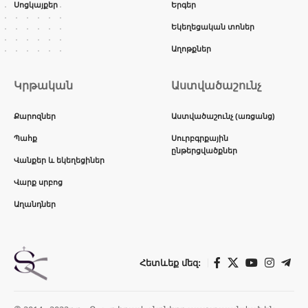
Սոցկայքեր
Երգեր
Եկեղեցական տոներ
Աղոթքներ
Կրթական
Աստվածաշունչ
Քարոզներ
Աստվածաշունչ (առցանց)
Պահք
Սուրբգրքային
ընթերցվածքներ
Վանքեր և եկեղեցիներ
Վարք սրբոց
Աղանդներ
Հետևեք մեզ: