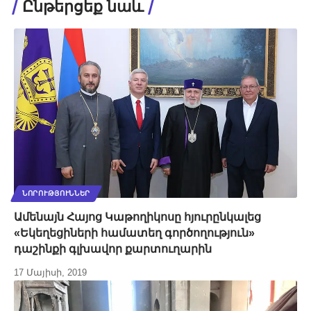
Ընթերցեք նաև
ՆՈՐՈՒԹՅՈՒՆՆԵՐ
Ամենայն Հայոց Կաթողիկոսը հյուրընկալեց
«Եկեղեցիների համատեղ գործողություն»
դաշինքի գլխավոր քարտուղարին
17 Մայիսի, 2019