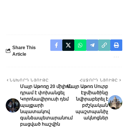
Share This
Article
ՆԱԽՈՐԴ ՆՅՈՒԹԸ
ՀԱՋՈՐԴ ՆՅՈՒԹԸ
Մայր Աթոռը 20 միլիոն
Մայր Աթոռ Սուրբ
դրամ է փոխանցել
Էջմիածինը
Կորոնավիրուսի դեմ
նվիրաբերել է
պայքարի
բժշկական
նպատակով
պաշտպանիչ
գանձապետարանում
ակնոցներ
բացված հաշվին