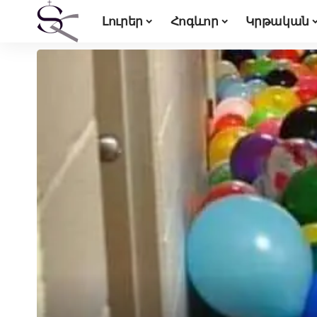
Լուրեր
Հոգևոր
Կրթական