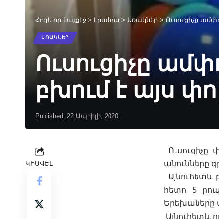
Հոգևոր կայքէջ
>
Լրահոս
>
Առակներ
>
Ուսուցիչը ամփ
ԱՌԱԿՆԵՐ
Ուսուցիչը ամփ
բխում է այս փ
Published: 22 Ապրիլի, 2020
Ուսուցիչը փ
անունները գ
ԿԻՍՎԵԼ
Այնուհետև բ
հետո 5 րոպ
Երեխաները վ
Այնուհետև ո