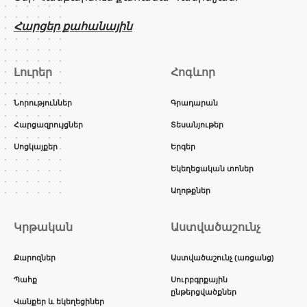
Հարցեր քահանային
Լուրեր
Հոգևոր
Նորություններ
Գրադարան
Հարցազրույցներ
Տեսանյութեր
Սոցկայքեր
Երգեր
Եկեղեցական տոներ
Աղոթքներ
Կրթական
Աստվածաշունչ
Քարոզներ
Աստվածաշունչ (առցանց)
Պահք
Սուրբգրքային
ընթերցվածքներ
Վանքեր և եկեղեցիներ