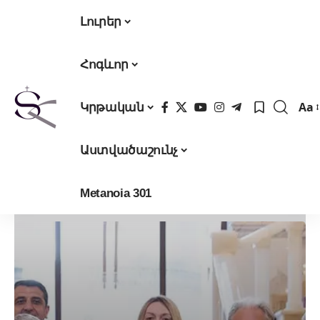
Լուրեր
Հոգևոր
Aa
Կրթական
Fon
Res
Աստվածաշունչ
Metanoia 301