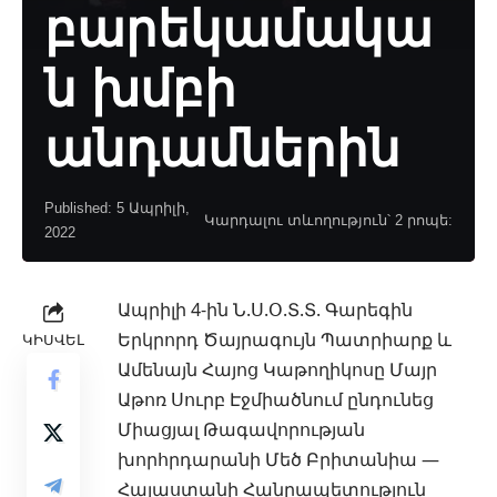
բարեկամակա
ն խմբի
անդամներին
Published: 5 Ապրիլի,
Կարդալու տևողություն՝ 2 րոպե:
2022
Ապրիլի 4-ին Ն.Ս.Օ.Տ.Տ. Գարեգին
Երկրորդ Ծայրագույն Պատրիարք և
ԿԻՍՎԵԼ
Ամենայն Հայոց Կաթողիկոսը Մայր
Աթոռ Սուրբ Էջմիածնում ընդունեց
Միացյալ Թագավորության
խորհրդարանի Մեծ Բրիտանիա —
Հայաստանի Հանրապետություն