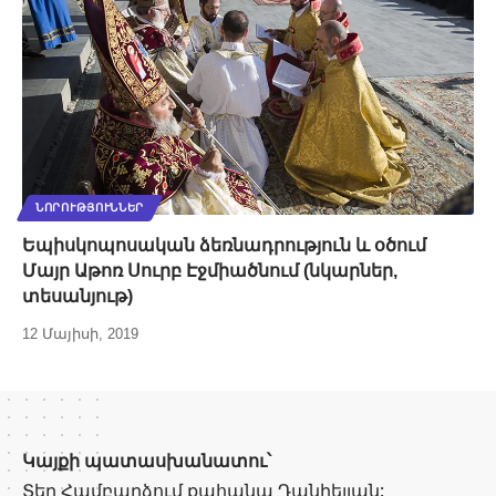
ՆՈՐՈՒԹՅՈՒՆՆԵՐ
Եպիսկոպոսական ձեռնադրություն և օծում
Մայր Աթոռ Սուրբ Էջմիածնում (նկարներ,
տեսանյութ)
12 Մայիսի, 2019
Կայքի պատասխանատու՝
Տեր Համբարձում քահանա Դանիելյան: