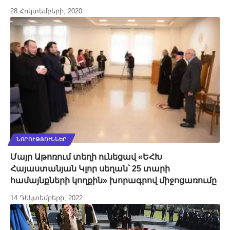
28 Հոկտեմբերի, 2020
ՆՈՐՈՒԹՅՈՒՆՆԵՐ
Մայր Աթոռում տեղի ունեցավ «ԵՀԽ
Հայաստանյան Կլոր սեղան՝ 25 տարի
համայնքների կողքին» խորագրով միջոցառումը
14 Դեկտեմբերի, 2022