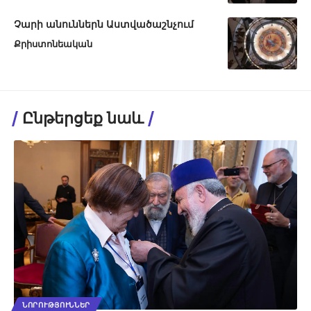
Չարի անուններն Աստվածաշնչում
Քրիստոնեական
Ընթերցեք նաև
ՆՈՐՈՒԹՅՈՒՆՆԵՐ