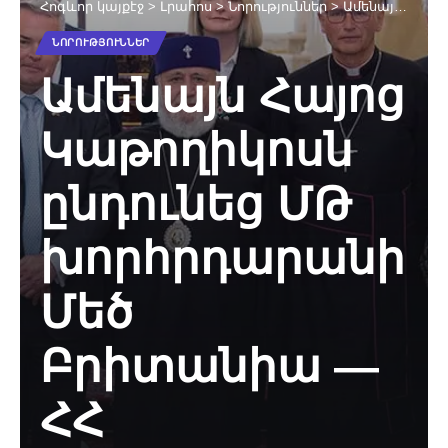
Հոգևոր կայքէջ
>
Լրահոս
>
Նորություններ
>
Ամենայն Հայոց Կաթողիկոսն ընդունեց ՄԹ խորհրդարանի Մեծ Բրիտանիա — ՀՀ բարեկամական խմբի անդամներին
ՆՈՐՈՒԹՅՈՒՆՆԵՐ
Ամենայն Հայոց
Կաթողիկոսն
ընդունեց ՄԹ
խորհրդարանի
Մեծ
Բրիտանիա —
ՀՀ