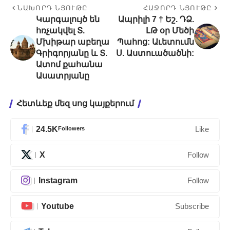
ՆԱԽՈՐԴ ՆՅՈՒԹԸ
ՀԱՋՈՐԴ ՆՅՈՒԹԸ
Կարգալույծ են
Ապրիլի 7 † Եշ. ԴՁ.
հռչակվել Տ.
ԼԹ օր Մեծի
Մխիթար աբեղա
Պահոց: Աւետումն
Գրիգորյանը և Տ.
Ս. Աստուածածնի:
Ատոմ քահանա
Ասատրյանը
Հետևեք մեզ սոց կայքերում
24.5K
Followers
Like
X
Follow
Instagram
Follow
Youtube
Subscribe