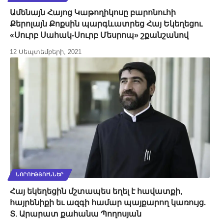
Ամենայն Հայոց Կաթողիկոսը բարոնուհի
Քերոլայն Քոքսին պարգևատրեց Հայ Եկեղեցու
«Սուրբ Սահակ-Սուրբ Մեսրոպ» շքանշանով
12 Սեպտեմբերի, 2021
ՆՈՐՈՒԹՅՈՒՆՆԵՐ
Հայ եկեղեցին մշտապես եղել է հավատքի,
հայրենիքի եւ ազգի համար պայքարող կառույց.
Տ. Արարատ քահանա Պողոսյան