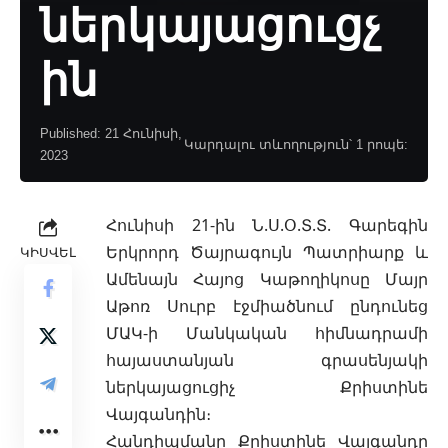
ներկայացուցչ
ին
Published: 21 Հունիսի,
Կարդալու տևողություն՝ 1 րոպե:
2023
Հունիսի 21-ին Ն.Ս.Օ.Տ.Տ. Գարեգին
Երկրորդ Ծայրագույն Պատրիարք և
ԿԻՍՎԵԼ
Ամենայն Հայոց Կաթողիկոսը Մայր
Աթոռ Սուրբ էջմիածնում ընդունեց
ՄԱԿ-ի
Մանկական հիմնադրամի
հայաստանյան գրասենյակի
ներկայացուցիչ Քրիստինե
Վայգանդին։
Հանդիպմանը Քրիստինե Վայգանդը