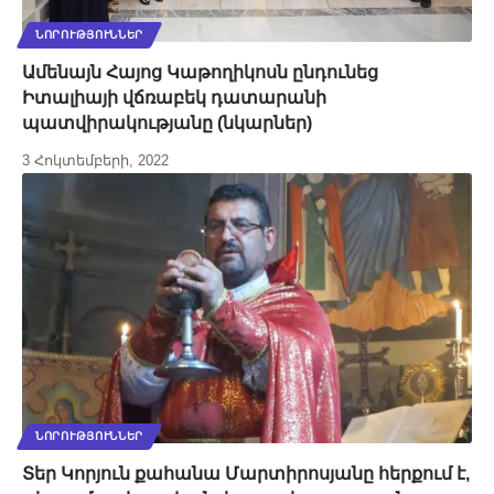
ՆՈՐՈՒԹՅՈՒՆՆԵՐ
Ամենայն Հայոց Կաթողիկոսն ընդունեց
Իտալիայի վճռաբեկ դատարանի
պատվիրակությանը (նկարներ)
3 Հոկտեմբերի, 2022
ՆՈՐՈՒԹՅՈՒՆՆԵՐ
Տեր Կորյուն քահանա Մարտիրոսյանը հերքում է,