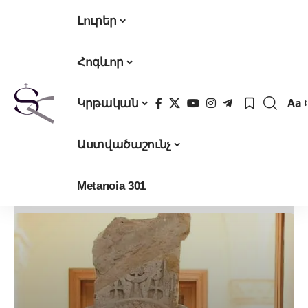
Լուրեր
Հոգևոր
Aa
Կրթական
Fon
Res
Աստվածաշունչ
Metanoia 301