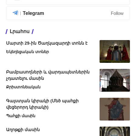
Telegram
Follow
Լրահոս
Մարտի 29-ին Ծաղկազարդի տոնն է
Եկեղեցական տոներ
Բամբասողների և վարդապետներին
չդատելու մասին
Քրիստոնեական
Գալստյան կիրակի (Մեծ պահքի
վեցերորդ կիրակի)
Պահքի մասին
Աղոթքի մասին