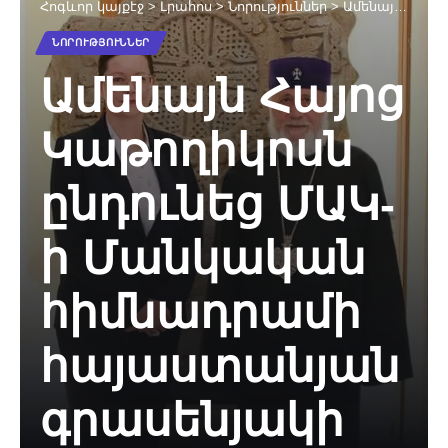
Հոգևոր կայքէջ
>
Լրահոս
>
Նորություններ
>
Ամենայն Հայոց Կաթողիկոսն ընդունեց ՄԱԿ-ի Մանկական հիմնադրամի հայաստանյան գրասենյակի ներկայացուցչին
ՆՈՐՈՒԹՅՈՒՆՆԵՐ
Ամենայն Հայոց
Կաթողիկոսն
ընդունեց ՄԱԿ-
ի Մանկական
հիմնադրամի
հայաստանյան
գրասենյակի