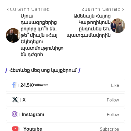
ՆԱԽՈՐԴ ՆՅՈՒԹԸ
ՀԱՋՈՐԴ ՆՅՈՒԹԸ
Մյուս
Ամենայն Հայոց
դասագրքերից
Կաթողիկոսն
բոլորը գո՞հ են,
ընդունեց ԵԽ
թե՞ միայն «Հայ
պատգամավորին
Եկեղեցու
պատմությունից»
են դժգոհ
Հետևեք մեզ սոց կայքերում
24.5K
Followers
Like
X
Follow
Instagram
Follow
Youtube
Subscribe