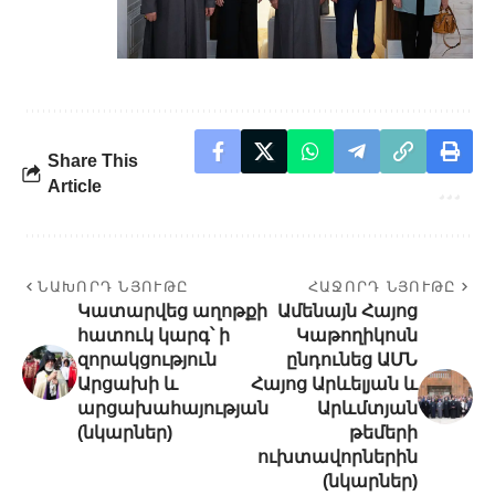
Share This
Article
ՆԱԽՈՐԴ ՆՅՈՒԹԸ
ՀԱՋՈՐԴ ՆՅՈՒԹԸ
Կատարվեց աղոթքի
Ամենայն Հայոց
հատուկ կարգ՝ ի
Կաթողիկոսն
զորակցություն
ընդունեց ԱՄՆ
Արցախի և
Հայոց Արևելյան և
արցախահայության
Արևմտյան
(նկարներ)
թեմերի
ուխտավորներին
(նկարներ)