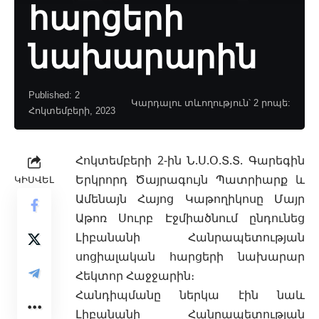
հարցերի
նախարարին
Published: 2
Կարդալու տևողություն՝ 2 րոպե:
Հոկտեմբերի, 2023
Հոկտեմբերի 2-ին Ն.Ս.Օ.Տ.Տ. Գարեգին
Երկրորդ Ծայրագույն Պատրիարք և
ԿԻՍՎԵԼ
Ամենայն Հայոց Կաթողիկոսը Մայր
Աթոռ Սուրբ Էջմիածնում ընդունեց
Լիբանանի Հանրապետության
սոցիալական հարցերի նախարար
Հեկտոր
Հաջջարին։
Հանդիպմանը ներկա էին նաև
Լիբանանի Հանրապետության