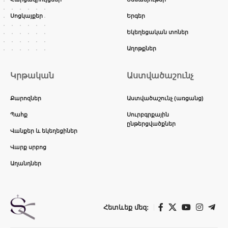
Սոցկայքեր
Երգեր
Եկեղեցական տոներ
Աղոթքներ
Կրթական
Աստվածաշունչ
Քարոզներ
Աստվածաշունչ (առցանց)
Պահք
Սուրբգրքային
ընթերցվածքներ
Վանքեր և եկեղեցիներ
Վարք սրբոց
Աղանդներ
Հետևեք մեզ: