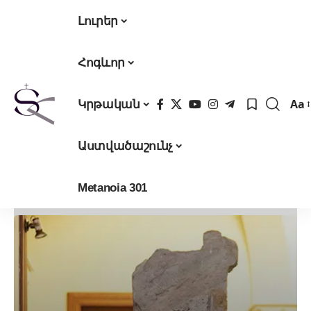
Լուրեր
Հոգևոր
Aa
Կրթական
Fon
Res
Աստվածաշունչ
Metanoia 301