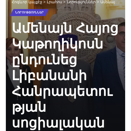
Հոգևոր կայքէջ
>
Լրահոս
>
Նորություններ
>
Ամենայն Հայոց Կաթողիկոսն ընդունեց Լիբանանի Հանրապետության սոցիալական հարցերի նախարարին
ՆՈՐՈՒԹՅՈՒՆՆԵՐ
Ամենայն Հայոց
Կաթողիկոսն
ընդունեց
Լիբանանի
Հանրապետու
թյան
սոցիալական