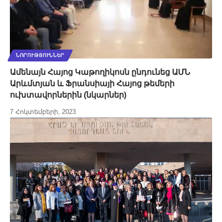
ՆՈՐՈՒԹՅՈՒՆՆԵՐ
Ամենայն Հայոց Կաթողիկոսն ընդունեց ԱՄՆ
Արևմտյան և Ֆրանսիայի Հայոց թեմերի
ուխտավորներին (նկարներ)
7 Հոկտեմբերի, 2023