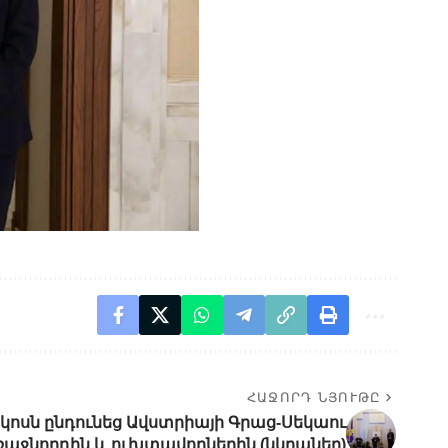
ՀԱՋՈՐԴ ՆՅՈՒԹԸ
կոսն ընդունեց Ավստրիայի Գրաց-Սեկաու
ռաջնորդին և ուխտավորներին (նկրաներ)