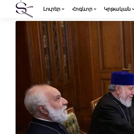
Լուրեր
Հոգևոր
Կրթական