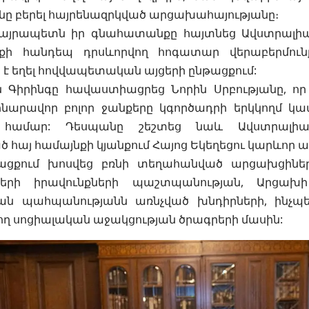
նը բերել հայրենազրկված արցախահայությանը։
յրապետն իր գնահատանքը հայտնեց Ավստրալիայ
քի հանդեպ դրսևորվող հոգատար վերաբերմունք
է եղել հովվապետական այցերի ընթացքում:
 Գիրինգը հավաստիացրեց Նորին Սրբությանը, 
հնարավոր բոլոր ջանքերը կգործադրի երկկողմ 
համար: Դեսպանը շեշտեց նաև Ավստրալիայու
հայ համայնքի կյանքում Հայոց Եկեղեցու կարևոր առ
նթացքում խոսվեց բռնի տեղահանված արցախցի
ների իրավունքների պաշտպանության, Արցախի 
ան պահպանությանն առնչված խնդիրների, ինչպե
ղ սոցիալական աջակցության ծրագրերի մասին: