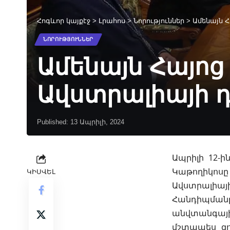
Հոգևոր կայքէջ
>
Լրահոս
>
Նորություններ
>
Ամենայն Հ
ՆՈՐՈՒԹՅՈՒՆՆԵՐ
Ամենայն Հայոց
Ավստրալիայի 
Published: 13 Ապրիլի, 2024
Ապրիլի 12-ի
Կաթողիկոսը 
ԿԻՍՎԵԼ
Ավստրալիայ
Հանդիպմանը
անվտանգայի
մշտապես զո