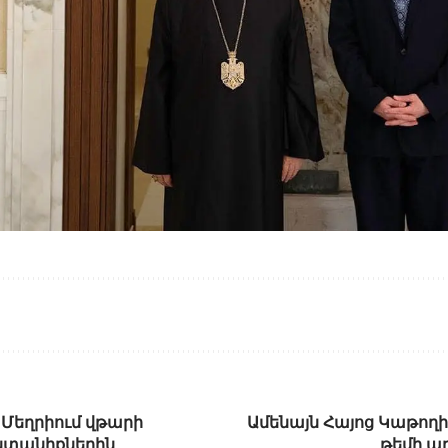
 Մեղրիում վթարի
Ամենայն Հայոց Կաթողի
նտանիքներին
թեմի ա