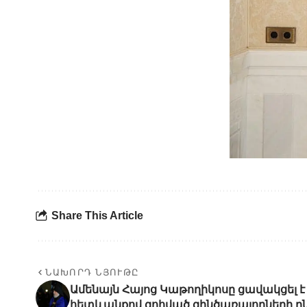
Share This Article
ՆԱԽՈՐԴ ՆՅՈՒԹԸ
Ամենայն Հայոց Կաթողիկոսը ցավակցել է
հետևանքով զոհված զինծառայողների ը