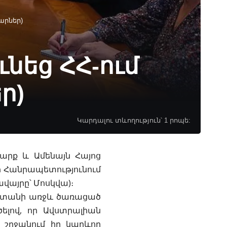
արներ)
նեց ՀՀ-ում
ր)
Կարդալու տևողություն՝ 1 րոպե:
իարք և Ամենայն Հայոց
ի Հանրապետությունում
վայրը՝ Մոսկվա)։
աստանի առջև ծառացած
ելով, որ Ավստրալիան
 շրջանում իր կարևոր