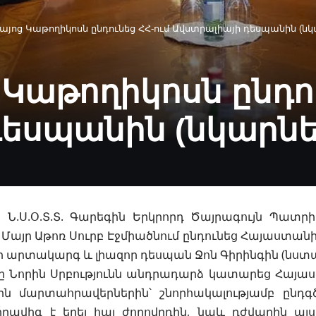
այոց Կաթողիկոսն ընդունեց ՀՀ-ում Ավստրալիայի դեսպանին (նկ
 Կաթողիկոսն ընդու
դեսպանին (նկարնե
ն Ն.Ս.Օ.Տ.Տ. Գարեգին Երկրորդ Ծայրագույն Պատր
Մայր Աթոռ Սուրբ Էջմիածնում ընդունեց Հայաստան
ի արտակարգ և
լիազոր դեսպան Ջոն Գիրինգին (նստա
 Նորին Սրբությունն անդրադարձ կատարեց Հայ
ն մարտահրավերներին՝ շնորհակալությամբ ընդգծ
րավիգ է եղել հայ ժողովրդին, նաև դժվարին այս