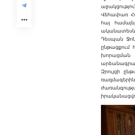
աջակցությու
Վեհափառ Հա
հայ համայն
ականատեսն 
Դեսպան Ջոն
ընթացքում 
խորացման 
արձանագրած 
Զրույցի ը
ռազմագերի
ժառանգությ
իրականացվո