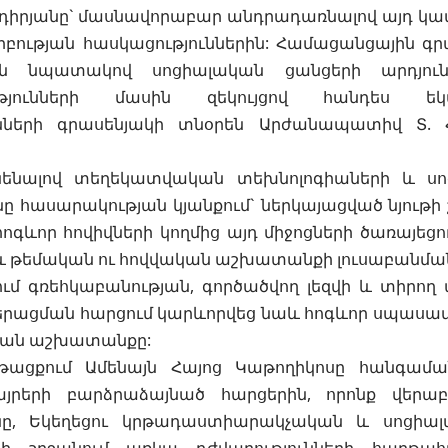
իրյանը` մասնավորաբար անդրադառնալով այդ կապ
րբության հասկացություններին: Համացանցային գ
յան նպատակով սոցիալական ցանցերի արդյու
ությունների մասին զեկույցով հանդես ե
ունների գրասենյակի տնօրեն Արժանապատիվ Տ.
ենալով տեղեկատվական տեխնոլոգիաների և սո
նը հասարակության կյանքում` ներկայացված նյութի 
ոգևոր հովիվների կողմից այդ միջոցների ծառայեցո
և թեմական ու հովվական աշխատանքի լուսաբանման
ւմ գռեհկաբանության, գործածվող լեզվի և տիրող
երացման հարցում կարևորվեց նաև հոգևոր սպասավ
կան աշխատանքը:
նթացքում Ամենայն Հայոց Կաթողիկոսը հանգամ
յրերի բարձրաձայնած հարցերին, որոնք վերաբ
նը, Եկեղեցու կրթադաստիարակչական և սոցիալ