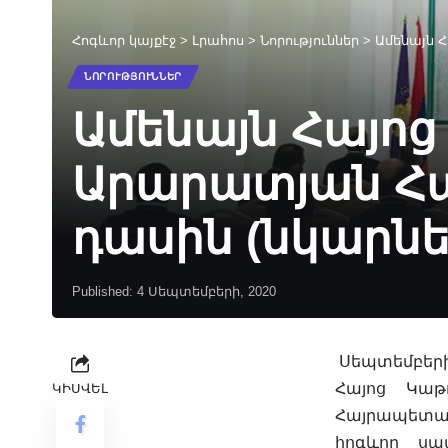
Հոգևոր կայքէջ
>
Լրահոս
>
Նորություններ
>
Ամենայն 
ՆՈՐՈՒԹՅՈՒՆՆԵՐ
Ամենայն Հայոց
Արարատյան Հ
դասին (նկարնե
Published: 4 Սեպտեմբերի, 2020
Սեպտեմբերի 
Հայոց Կա
ԿԻՍՎԵԼ
Հայրապետակ
հոգևոր սպ