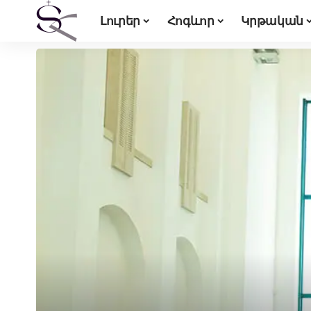
Լուրեր
Հոգևոր
Կրթական