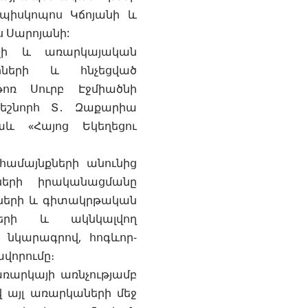
պիսկոպոս Կճոյանի և
ս Սարոյանի:
չի և առարկայական
րների և հնչեցված
թոռ Սուրբ Էջմիածնի
գեշնորհ Տ․ Զաքարիա
աև «Հայոց Եկեղեցու
համայնքների անունից
ների իրականացմանը
ների և գիտակրթական
ների և ակնկալվող
ն նկարագրով, հոգևոր-
վորումը։
առարկայի առնչությամբ
 այլ առարկաների մեջ