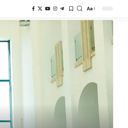
Aa
Font
Resizer