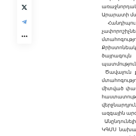
առաջնորդա
Արարատի մար
Հանդիպում
չափորոշի
մտահոգությ
Քրիստոնեա
ծայրագույ
պատմություն
Ծավալուն ք
մտահոգութ
միտված փա
հաստատու
վերջնարդյո
ազգային արժ
Անընդունել
ԿԳՄՍ նախար