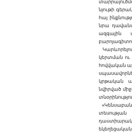
տարրալուծմ
նյութի գերա
հայ ինքնութ
նրա դավանա
ազգային 
բարոյագիտո
Կարևորելով
կերտման ու
հովվական ա
սպասավորն
կրթական այ
նվիրված մի
տնօրինությո
«Կենսաբանո
տեսությա
դաստիարակո
եկեղեցակա