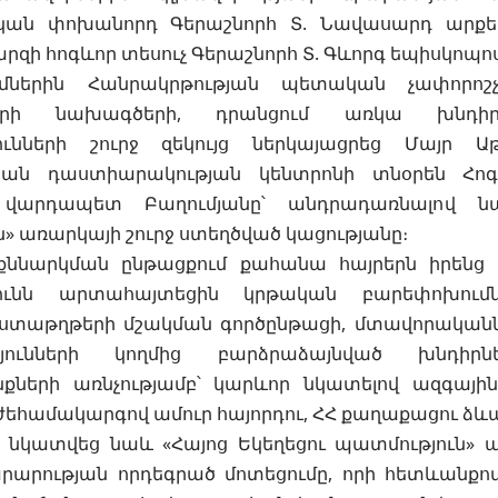
կան փոխանորդ Գերաշնորհ Տ. Նավասարդ արքե
զի հոգևոր տեսուչ Գերաշնորհ Տ. Գևորգ եպիսկոպո
ներին Հանրակրթության պետական չափորոշ
չների նախագծերի, դրանցում առկա խնդի
ունների շուրջ զեկույց ներկայացրեց Մայր Ա
կան դաստիարակության կենտրոնի տնօրեն Հո
ն վարդապետ Բաղումյանը՝ անդրադառնալով ն
» առարկայի շուրջ ստեղծված կացությանը։
ննարկման ընթացքում քահանա հայրերն իրենց 
յունն արտահայտեցին կրթական բարեփոխում
ստաթղթերի մշակման գործընթացի, մտավորական
թյունների կողմից բարձրաձայնված խնդիր
ւնքների առնչությամբ՝ կարևոր նկատելով ազգայի
եհամակարգով ամուր հայորդու, ՀՀ քաղաքացու ձևա
ի նկատվեց նաև «Հայոց Եկեղեցու պատմություն» 
արության որդեգրած մոտեցումը, որի հետևանքով