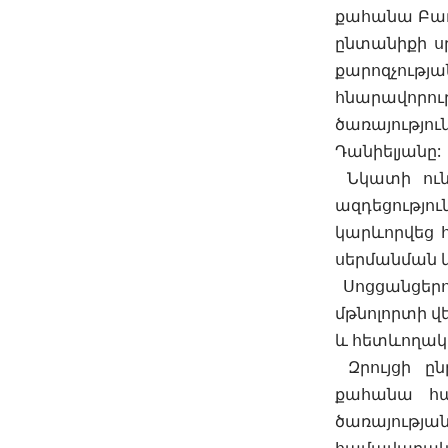
քահանա Բադ
ընտանիքի ս
քարոզչութ
հնարավոր
ծառայությ
Դանիելյանը:
Նկատի ուն
ազդեցությու
կարևորվեց հ
սերմանման 
Սոցցանցերո
մթնոլորտի վ
և հետևողա
Զրույցի ը
քահանա հա
ծառայությա