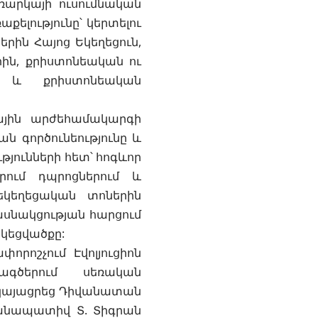
ռարկայի ուսումնական
ելությունը՝ կերտելու
րին Հայոց Եկեղեցուն,
ին, քրիստոնեական ու
ն և քրիստոնեական
գային արժեհամակարգի
 գործունեությունը և
ունների հետ՝ հոգևոր
րում դպրոցներում և
եկեղեցական տոներին
ասնակցության հարցում
 կեցվածքը:
րոշչում Էվոլյուցիոն
գծերում սեռական
րկայացրեց Դիվանատան
անապատիվ Տ. Տիգրան