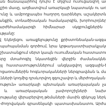
ան ճանապարհով դուրս է մղվում ուսուցանվող ա
կշիռ մասը, աղճատվում առարկայի նպատակն ու առաք
յունը և ամբողջապես հաղորդ դարձնելու աշակերտնե
նքին, տոնածիսական համակարգին, խորհուրդներ
արժեհամակարգի հիմնարար սկզբունքների
ւթյանը:
 Եկեղեցու առաքելությունը քրիստոնեական-ազ
 պահպանման գործում, նրա կրթադաստիարակչական
շխատանքում սերտ կապն ուսումնական հաստատությ
երը մտահոգիչ նկատեցին վերջին ժամանակնե
լ հաստատություններում անցկացվող ազգային-
ջոցառումներին հոգևորականների ներգրավման և մ
ւնների կողմից դրսևորվող զգուշավոր և մերժողական
ւթյուն» առարկայի պետական առարկայական չափո
ն և առարկայական չափորոշիչների նախա
ւթյանը վերաբերվող թեմաների մասին զեկույց նե
ն-ժողովական գրասենյակի պատասխանատու Արժ