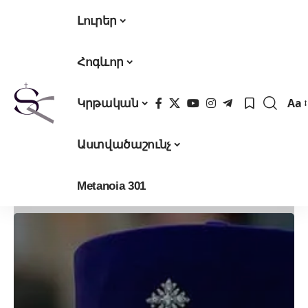
Լուրեր
Հոգևոր
Aa
Կրթական
Fon
Res
Աստվածաշունչ
Metanoia 301