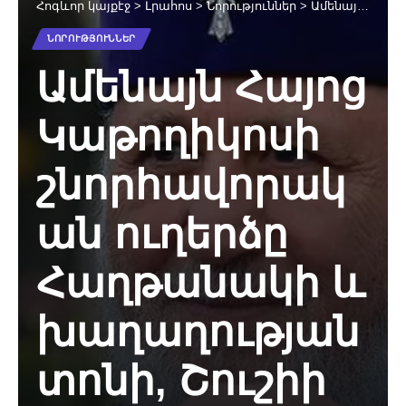
Հոգևոր կայքէջ
>
Լրահոս
>
Նորություններ
>
Ամենայն Հայոց Կաթողիկոսի շնորհավորական ուղերձը Հաղթանակի և խաղաղության տոնի, Շուշիի ազատագրության և Արցախի ՊԲ հիմնադրման օրերի առիթով
ՆՈՐՈՒԹՅՈՒՆՆԵՐ
Ամենայն Հայոց
Կաթողիկոսի
շնորհավորակ
ան ուղերձը
Հաղթանակի և
խաղաղության
տոնի, Շուշիի