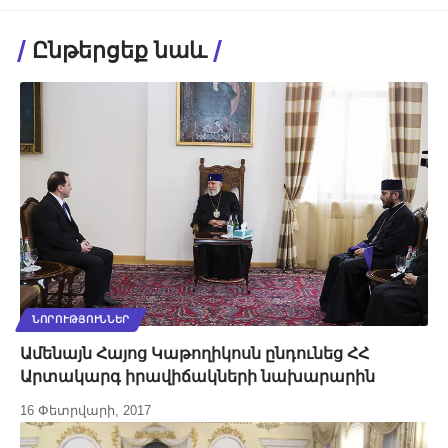
Ընթերցեք նաև
ՆՈՐՈՒԹՅՈՒՆՆԵՐ
Ամենայն Հայոց Կաթողիկոսն ընդունեց ՀՀ
Արտակարգ իրավիճակների նախարարին
16 Փետրվարի, 2017