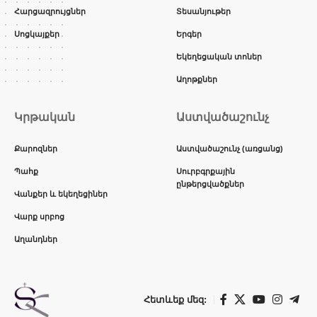
Հարցազրույցներ
Տեսանյութեր
Սոցկայքեր
Երգեր
Եկեղեցական տոներ
Աղոթքներ
Կրթական
Աստվածաշունչ
Քարոզներ
Աստվածաշունչ (առցանց)
Պահք
Սուրբգրքային
ընթերցվածքներ
Վանքեր և եկեղեցիներ
Վարք սրբոց
Աղանդներ
Հետևեք մեզ: