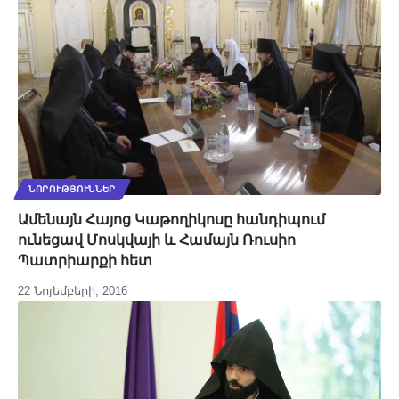
ՆՈՐՈՒԹՅՈՒՆՆԵՐ
Ամենայն Հայոց Կաթողիկոսը հանդիպում
ունեցավ Մոսկվայի և Համայն Ռուսիո
Պատրիարքի հետ
22 Նոյեմբերի, 2016