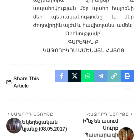
ապահովության մեջ պահի հայրենի
մեր պետականությունը և մեր
ժողովրդին այժմ և հավիտյանս. ամեն:
Օրհնությամբ`
ԳԱՐԵԳԻՆ Բ
ԿԱԹՈՂԻԿՈՍ ԱՄԵՆԱՅՆ ՀԱՅՈՑ
Share This
Article
ՆԱԽՈՐԴ ՆՅՈՒԹԸ
ՀԱՋՈՐԴ ՆՅՈՒԹԸ
Ի՞նչ են ասում
Եկեղեցական
Սուրբ
կյանք (08.05.2017)
Պատարագի