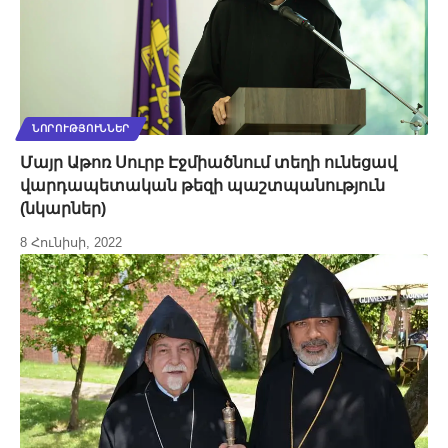
ՆՈՐՈՒԹՅՈՒՆՆԵՐ
Մայր Աթոռ Սուրբ Էջմիածնում տեղի ունեցավ
վարդապետական թեզի պաշտպանություն
(նկարներ)
8 Հունիսի, 2022