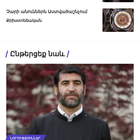
Չարի անուններն Աստվածաշնչում
Քրիստոնեական
Ընթերցեք նաև
ՆՈՐՈՒԹՅՈՒՆՆԵՐ