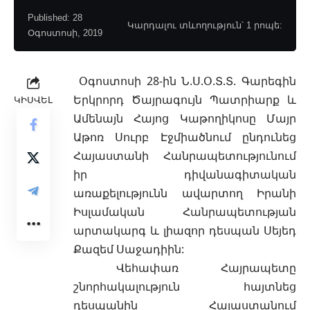
Published: 28
Կարդալու տևողություն՝ 1 րոպե:
Օգոստոսի, 2019
Օգոստոսի 28-ին Ն.Ս.Օ.Տ.Տ.
Գարեգին
Երկրորդ Ծայրագույն Պատրիարք և
ԿԻՍՎԵԼ
Ամենայն Հայոց Կաթողիկոսը Մայր
Աթոռ Սուրբ Էջմիածնում ընդունեց
Հայաստանի Հանրապետությունում
իր դիվանագիտական
առաքելությունն ավարտող Իրանի
Իսլամական Հանրապետության
արտակարգ և լիազոր դեսպան Սեյեդ
Քազեմ Սաջադիին:
Վեհափառ Հայրապետը
շնորհակալություն հայտնեց
դեսպանին Հայաստանում