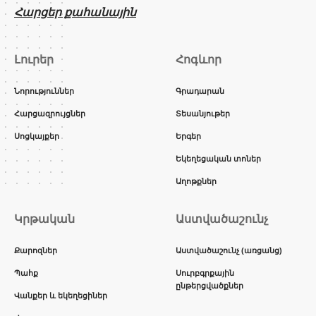
Հարցեր քահանային
Լուրեր
Հոգևոր
Նորություններ
Գրադարան
Հարցազրույցներ
Տեսանյութեր
Սոցկայքեր
Երգեր
Եկեղեցական տոներ
Աղոթքներ
Կրթական
Աստվածաշունչ
Քարոզներ
Աստվածաշունչ (առցանց)
Պահք
Սուրբգրքային
ընթերցվածքներ
Վանքեր և եկեղեցիներ