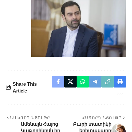
Share This
Article
ՆԱԽՈՐԴ ՆՅՈՒԹԸ
ՀԱՋՈՐԴ ՆՅՈՒԹԸ
Ամենայն Հայոց
Բարի տատիկի
Կաթողիկոսն իր
երիտասարդ