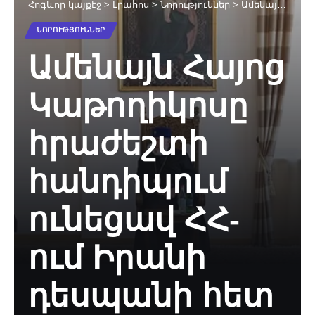
Հոգևոր կայքէջ
>
Լրահոս
>
Նորություններ
>
Ամենայն Հայոց Կաթողիկոսը հրաժեշտի հանդիպում ունեցավ ՀՀ-ում Իրանի դեսպանի հետ
ՆՈՐՈՒԹՅՈՒՆՆԵՐ
Ամենայն Հայոց
Կաթողիկոսը
հրաժեշտի
հանդիպում
ունեցավ ՀՀ-
ում Իրանի
դեսպանի հետ