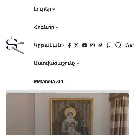
Լուրեր
Հոգևոր
Aa
Կրթական
Fon
Res
Աստվածաշունչ
Metanoia 301