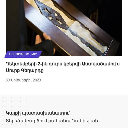
ՆՈՐՈՒԹՅՈՒՆՆԵՐ
Դեկտեմբերի 2-ին դուրս կբերվի Աստվածամուխ
Սուրբ Գեղարդը
30 Նոյեմբերի, 2023
Կայքի պատասխանատու՝
Տեր Համբարձում քահանա Դանիելյան: