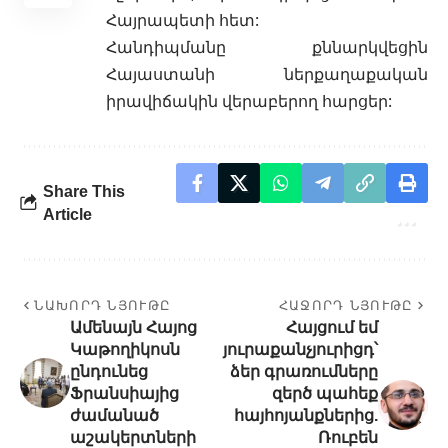
Հայրապետի հետ:
Հանդիպմանը քննարկվեցին
Հայաստանի ներքաղաքական
իրավիճակին վերաբերող հարցեր:
Share This
Article
ՆԱԽՈՐԴ ՆՅՈՒԹԸ
ՀԱՋՈՐԴ ՆՅՈՒԹԸ
Ամենայն Հայոց
Հայցում եմ
Կաթողիկոսն
յուրաքանչյուրիցդ՝
ընդունեց
ձեր գրառումները
Ֆրանսիայից
զերծ պահեք
ժամանած
հայհոյանքներից.
աշակերտների
Ռուբեն