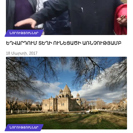
ՆՈՐՈՒԹՅՈՒՆՆԵՐ
ԵՂՎԱՐԴՈՒՄ ՏԵՂԻ ՈՒՆԵՑԱԾԻ ԱՌՆՉՈՒԹՅԱՄԲ
18 Մարտի, 2017
ՆՈՐՈՒԹՅՈՒՆՆԵՐ