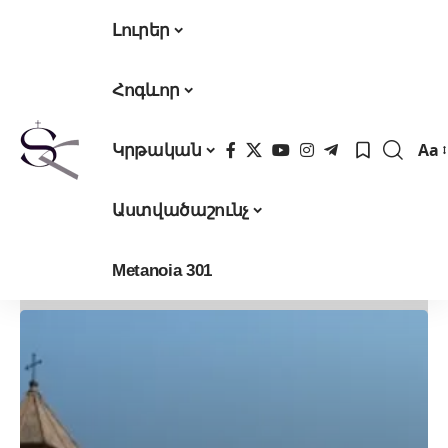
Լուրեր
Հոգևոր
Aa
Կրթական
Fon
Res
Աստվածաշունչ
Metanoia 301