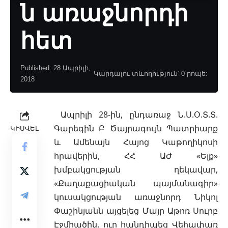
ն առաջնորդի
հետ
Published: 28 Ապրիլի,
Կարդալու տևողություն՝ 0 րոպե:
2018
Ապրիլի 28-ին, ընդառաջ Ն.Ս.Օ.Տ.Տ.
Գարեգին Բ Ծայրագույն Պատրիարք
ԿԻՍՎԵԼ
և Ամենայն Հայոց Կաթողիկոսի
հրավերին, ՀՀ ԱԺ «Ելք»
խմբակցության ղեկավար,
«Քաղաքացիական պայմանագիր»
կուսակցության առաջնորդ Նիկոլ
Փաշինյանն այցելեց Մայր Աթոռ Սուրբ
Էջմիածին, ուր հանդիպեց Վեհափառ