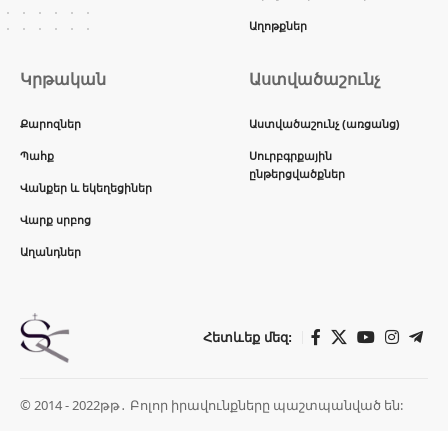
Աղոթքներ
Կրթական
Աստվածաշունչ
Քարոզներ
Աստվածաշունչ (առցանց)
Պահք
Սուրբգրքային
ընթերցվածքներ
Վանքեր և եկեղեցիներ
Վարք սրբոց
Աղանդներ
Հետևեք մեզ:
© 2014 - 2022թթ․ Բոլոր իրավունքները պաշտպանված են: