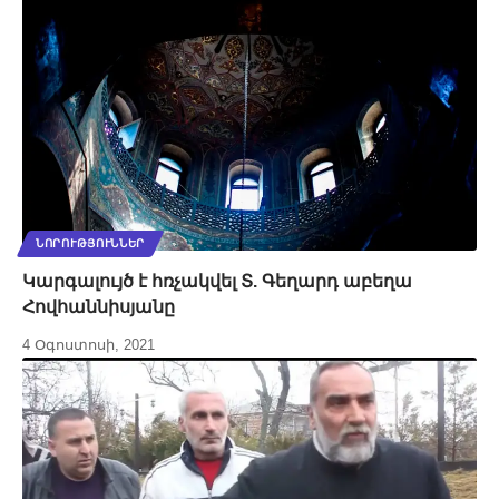
ՆՈՐՈՒԹՅՈՒՆՆԵՐ
Կարգալույծ է հռչակվել Տ. Գեղարդ աբեղա
Հովհաննիսյանը
4 Օգոստոսի, 2021