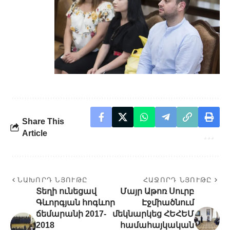
Share This
Article
ՆԱԽՈՐԴ ՆՅՈՒԹԸ
ՀԱՋՈՐԴ ՆՅՈՒԹԸ
Տեղի ունեցավ
Մայր Աթոռ Սուրբ
Գևորգյան հոգևոր
Էջմիածնում
ճեմարանի 2017-
մեկնարկեց ՀԵՀԵՄ
2018
համահայկական