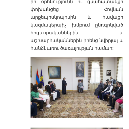
իր օրհնությունն ու գնահատանքը
փոխանցեց Հովնան
արքեպիսկոպոսին և հավաքի
կազմակերպիչ խմբում ընդգրկված
հոգևորականներին և
աշխարհականներին իրենց նվիրյալ և
հանձնառու ծառայության համար: