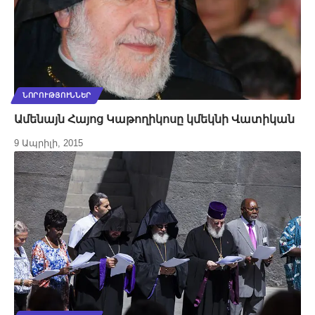
ՆՈՐՈՒԹՅՈՒՆՆԵՐ
Ամենայն Հայոց Կաթողիկոսը կմեկնի Վատիկան
9 Ապրիլի, 2015