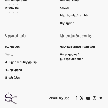
Սոցկայքեր
Երգեր
Եկեղեցական տոներ
Աղոթքներ
Կրթական
Աստվածաշունչ
Քարոզներ
Աստվածաշունչ (առցանց)
Պահք
Սուրբգրքային
ընթերցվածքներ
Վանքեր և եկեղեցիներ
Վարք սրբոց
Աղանդներ
Հետևեք մեզ: