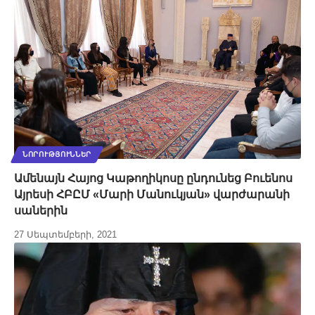
ՆՈՐՈՒԹՅՈՒՆՆԵՐ
Ամենայն Հայոց Կաթողիկոսը ընդունեց Բուենոս
Այրեսի ՀԲԸՄ «Մարի Մանուկյան» վարժարանի
սաներին
27 Սեպտեմբերի, 2021