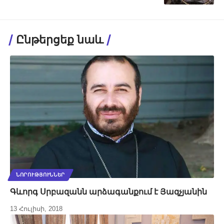
Ընթերցեք նաև
ՆՈՐՈՒԹՅՈՒՆՆԵՐ
Գևորգ Սրբազանն արձագանքում է Յազչյանին
13 Հուլիսի, 2018