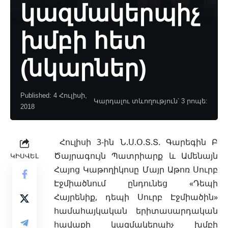
կազմակերպիչ
խմբի հետ
(նկարներ)
Published: 4 Հուլիսի,
Կարդալու տևողություն՝ 3 րոպե:
2018
Հուլիսի 3-ին Ն.Ս.Օ.Տ.Տ. Գարեգին Բ
Ծայրագույն Պատրիարք և Ամենայն
ԿԻՍՎԵԼ
Հայոց Կաթողիկոսը Մայր Աթոռ Սուրբ
Էջմիածնում
ընդունեց «Դեպի
Հայրենիք, դեպի Սուրբ Էջմիածին»
համահայկական երիտասարդական
հավաքի կազմակերպիչ խմբի