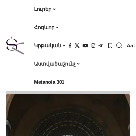
Լուրեր
Հոգևոր
Aa
Կրթական
Fon
Res
Աստվածաշունչ
Metanoia 301