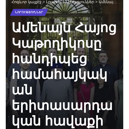
Հոգևոր կայքէջ
>
Լրահոս
>
Նորություններ
>
Ամենայն Հայոց Կաթողիկոսը հանդիպեց համահայկական երիտասարդական հավաքի կազմակերպիչ խմբի հետ (նկարներ)
ՆՈՐՈՒԹՅՈՒՆՆԵՐ
Ամենայն Հայոց
Կաթողիկոսը
հանդիպեց
համահայկակ
ան
երիտասարդա
կան հավաքի