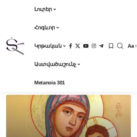
Լուրեր
Հոգևոր
Aa
Կրթական
Fon
Res
Աստվածաշունչ
Metanoia 301