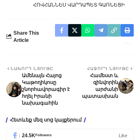
ՀՈՎՀԱՆՆԵՍ ՎԱՐԴԱՊԵՏ ԳԱՌՆԵՑԻ
Share This
Article
ՆԱԽՈՐԴ ՆՅՈՒԹԸ
ՀԱՋՈՐԴ ՆՅՈՒԹԸ
Ամենայն Հայոց
Համեստ և
Կաթողիկոսը
զինվորին
շնորհավորագիր է
արժանի
հղել Իրանի
պատասխան
նախագահին
Հետևեք մեզ սոց կայքերում
24.5K
Followers
Like