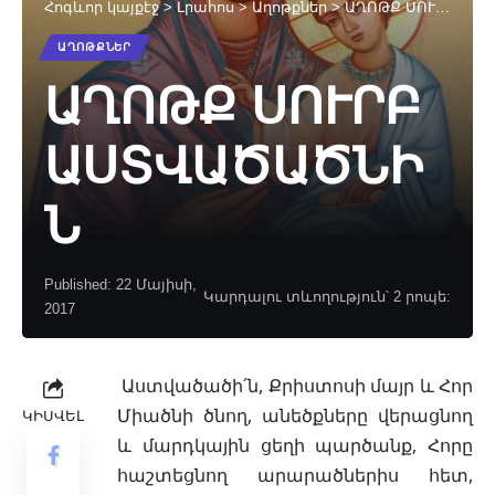
Հոգևոր կայքէջ
>
Լրահոս
>
Աղոթքներ
>
ԱՂՈԹՔ ՍՈՒՐԲ ԱՍՏՎԱԾԱԾՆԻՆ
ԱՂՈԹՔՆԵՐ
ԱՂՈԹՔ ՍՈՒՐԲ
ԱՍՏՎԱԾԱԾՆԻ
Ն
Published: 22 Մայիսի,
Կարդալու տևողություն՝ 2 րոպե:
2017
Աստվածածի՛ն, Քրիստոսի մայր և Հոր
Միածնի ծնող, անեծքները վերացնող
ԿԻՍՎԵԼ
և մարդկային ցեղի պարծանք, Հորը
հաշտեցնող
արարածներիս հետ,