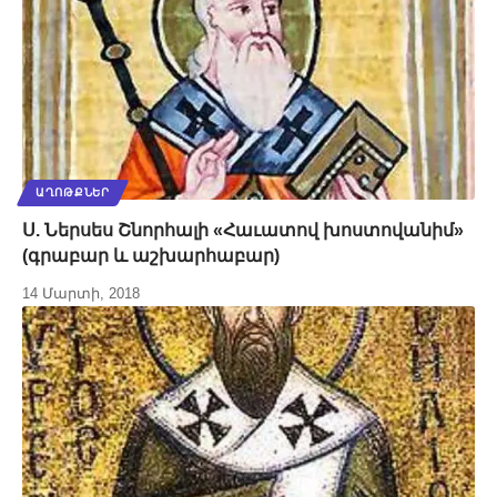
ԱՂՈԹՔՆԵՐ
Ս. Ներսես Շնորհալի «Հաւատով խոստովանիմ»
(գրաբար և աշխարհաբար)
14 Մարտի, 2018