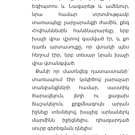
Եգիպտոս և Նազարեթ և ամենուր,
նրա համար տրտմությամբ
տառապելը չարչարանքի ժամին, քեզ
Հովհաննեսին հանձնարարելը, երբ
խաչի վրա վշտով գամված էր, և քո
դառն արտասուքը, որ վտակի պես
հեղում էիր, երբ տեսար նրան խաչի
վրա վտանգված:
Քանի որ մատնվեց դատաստանի`
տառապում էիր կսկիծով չարաչար
տանջանքների համար, սաստիկ
ծարավելուն, լեղի ու քացախ
ճաշակելուն, քրքմնագույն արյան
իջնելը տեսնելով, խաչից արնաներկ
մարմինն իջեցնելիս, դիազարդած
սուրբ գերեզման դնելիս: