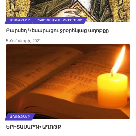
ԱՂՈԹՔՆԵՐ
ԵԿԵՂԵՑԱԿԱՆ ՔԱՐՈԶՆԵՐ
Բարսեղ Կեսարացու ջրօրհնյաց աղոթքը
5 Հունվարի, 2021
ԱՂՈԹՔՆԵՐ
ԵՐԻՏԱՍԱՐԴԻ ԱՂՈԹՔ