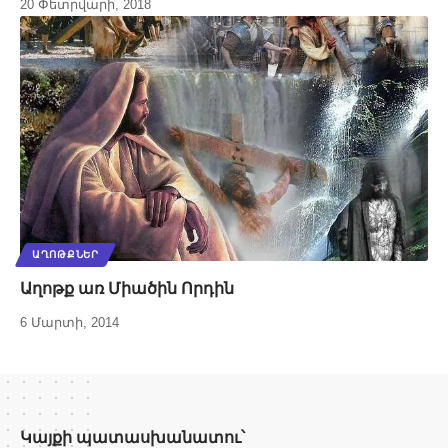
20 Փետրվարի, 2018
ԱՂՈԹՔՆԵՐ
Աղոթք առ Միածին Որդին
6 Մարտի, 2014
Կայքի պատասխանատու՝