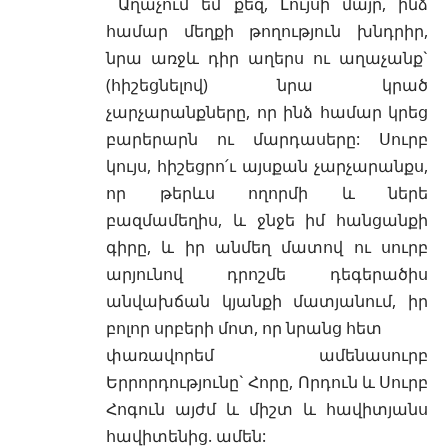
Աղաչում եմ քեզ, Լույսի մայր, ինձ
համար մեղքի թողություն խնդրիր,
նրա առջև դիր աղերս ու աղաչանք`
(հիշեցնելով) նրա կրած
չարչարանքները, որ ինձ համար կրեց
բարերարն ու մարդասերը: Սուրբ
կույս, հիշեցրո՛ւ այսքան չարչարանքս,
որ թերևս ողորմի և ներե
բազմամեղիս, և ջնջե իմ հանցանքի
գիրը, և իր անմեղ մատով ու սուրբ
արյունով դրոշմե դեգերածիս
անվախճան կյանքի մատյանում, իր
բոլոր սրբերի մոտ, որ նրանց հետ
փառավորեմ ամենասուրբ
Երրորդությունը` Հորը, Որդուն և Սուրբ
Հոգուն այժմ և միշտ և հավիտյանս
հավիտենից. ամեն: