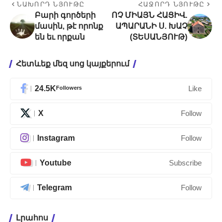
ՆԱԽՈՐԴ ՆՅՈՒԹԸ
ՀԱՋՈՐԴ ՆՅՈՒԹԸ
Բարի գործերի
ՈՉ ՄԻԱՅՆ ՀԱՑԻՎ.
մասին, թէ որոնք
ԱՊԱՐԱՆԻ Ս. ԽԱՉ
են եւ որքան
(ՏԵՍԱՆՅՈՒԹ)
Հետևեք մեզ սոց կայքերում
24.5K
Followers
Like
X
Follow
Instagram
Follow
Youtube
Subscribe
Telegram
Follow
Լրահոս