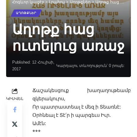
Հոգևոր կայքէջ
>
Լրահոս
>
Աղոթքներ
>
Աղոթք հաց ուտելուց առաջ
ԱՂՈԹՔՆԵՐ
Աղոթք հաց
ուտելուց առաջ
Published: 12 Հուլիսի,
Կարդալու տևողություն՝ 0 րոպե:
2017
Ճաշակեսցուք խաղաղութեամբ
զկերակուրս,
ԿԻՍՎԵԼ
Որ պատրաստեալ է մեզ ի Տեառնէ:
Օրհնեալ է Տէ՛ր ի պարգեւս
Իւր.
Ամէն:
***