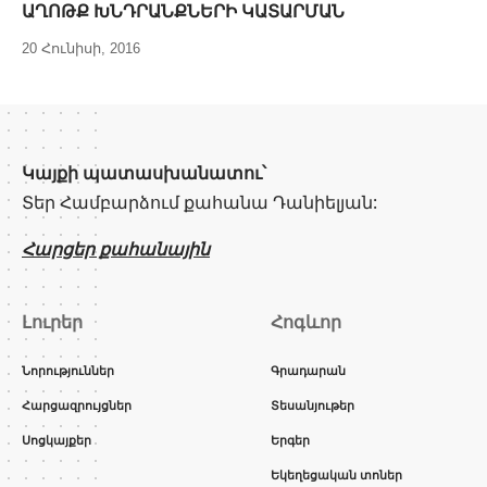
ԱՂՈԹՔ ԽՆԴՐԱՆՔՆԵՐԻ ԿԱՏԱՐՄԱՆ
20 Հունիսի, 2016
Կայքի պատասխանատու՝
Տեր Համբարձում քահանա Դանիելյան:
Հարցեր քահանային
Լուրեր
Հոգևոր
Նորություններ
Գրադարան
Հարցազրույցներ
Տեսանյութեր
Սոցկայքեր
Երգեր
Եկեղեցական տոներ