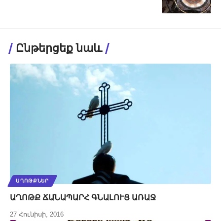
Ընթերցեք նաև
ԱՂՈԹՔՆԵՐ
ԱՂՈԹՔ ՃԱՆԱՊԱՐՀ ԳՆԱԼՈՒՑ ԱՌԱՋ
27 Հունիսի, 2016