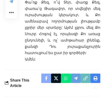
Փա՛ռք Քեզ, ո՜վ Տեր, փառք Քեզ,
փառա՛ց Թագավոր, որ տվեցիր մեզ
ուրախության կերակուր. և Քո
ամենաբավ ողորմության լիությամբ
լցրիր մեր սրտերը: Այժմ լցրու մեզ Քո
Սուրբ Հոգով էլ, որպեսզի Քո առաջ
ընդունելի, և ոչ՝ ամոթահար լինենք,
քանզի Դու յուրաքանչյուրին
հատուցում ես ըստ իր գործերի:
Ամեն:
Share This
Article