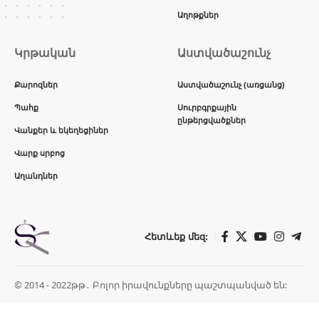
Աղոթքներ
Կրթական
Աստվածաշունչ
Քարոզներ
Աստվածաշունչ (առցանց)
Պահք
Սուրբգրքային
ընթերցվածքներ
Վանքեր և եկեղեցիներ
Վարք սրբոց
Աղանդներ
Հետևեք մեզ:
© 2014 - 2022թթ․ Բոլոր իրավունքները պաշտպանված են: