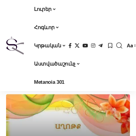
Լուրեր
Հոգևոր
Aa
Կրթական
Fon
Res
Աստվածաշունչ
Metanoia 301