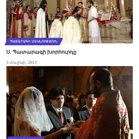
ՊԱՏԱՐԱԳԻ ՄԵԿՆՈՒԹՅՈՒՆ
Ս. Պատարագի խորհուրդը
3 Հուլիսի, 2013