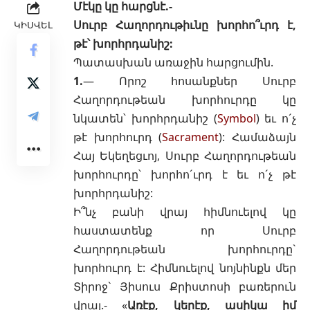
Մէկը կը հարցնէ.-
Սուրբ Հաղորդութիւնը խորհո՞ւրդ է,
ԿԻՍՎԵԼ
թէ՝ խորհրդանիշ:
Պատասխան առաջին հարցումին.
1.
— Որոշ հոսանքներ Սուրբ
Հաղորդութեան խորհուրդը կը
նկատեն՝ խորհրդանիշ (
Symbol
) եւ ո´չ
թէ խորհուրդ (
Sacrament
): Համաձայն
Հայ Եկեղեցւոյ, Սուրբ Հաղորդութեան
խորհուրդը՝
խորհո´ւրդ
է եւ ո´չ թէ
խորհրդանիշ:
Ի՞նչ բանի վրայ հիմնուելով կը
հաստատենք որ
Սուրբ
Հաղորդութեան խորհուրդը
`
խորհուրդ է: Հիմնուելով նոյնինքն մեր
Տիրոջ` Յիսուս Քրիստոսի բառերուն
վրայ.- «
Առէք, կերէք, ասիկա իմ