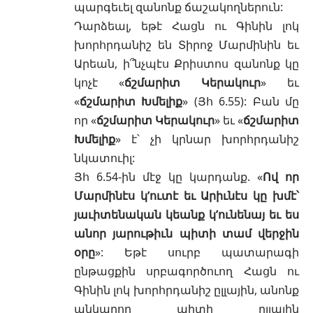
պարգեւել զանոնք ճաշակողներուն:
Դարձեալ, եթէ Հացն ու Գինին լոկ
խորհրդանիշ են Տիրոջ Մարմինին եւ
Արեան, ի՞նչպէս Քրիստոս զանոնք կը
կոչէ «
ճշմարիտ Կերակուր
» եւ
«
ճշմարիտ Խմելիք
» (
Յհ 6.55
): Բան մը
որ «
ճշմարիտ Կերակուր
» եւ «
ճշմարիտ
Խմելիք
» է՝ չի կրնար խորհրդանիշ
նկատուիլ:
Յհ 6.54-
ին մէջ կը կարդանք. «
Ով որ
Մարմինէս կ’ուտէ եւ Արիւնէս կը խմէ՝
յաւիտենական կեանք կ’ունենայ եւ ես
անոր յարութիւն պիտի տամ վերջին
օրը
»: Եթէ սուրբ պատարագի
ընթացքին սրբագործուող Հացն ու
Գինին լոկ խորհրդանիշ ըլլային, անոնք
անկարող պիտի ըլլային