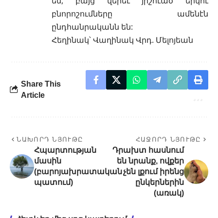
են, բայց վերեւ յիշուած երկու
բնորոշումները ամենէն
ընդհանրականն են:
Հեղինակ՝ Վաղինակ Վրդ. Մելոյեան
Share This
Article
ՆԱԽՈՐԴ ՆՅՈՒԹԸ
ՀԱՋՈՐԴ ՆՅՈՒԹԸ
Հպարտության
Դրախտ հասնում
մասին
են նրանք, ովքեր
(բարոյախրատական
չեն լքում իրենց
պատում)
ընկերներին
(առակ)