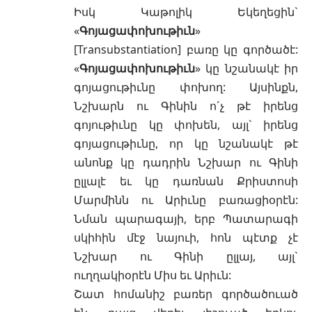
Իսկ Կաթոլիկ Եկեղեցին`
«
Գոյացափոխութիւն
»
[Transubstantiation] բառը կը գործածէ:
«
Գոյացափոխութիւն
» կը նշանակէ իր
գոյացութիւնը փոխող: Այսինքն,
Նշխարն ու Գինին ո´չ թէ իրենց
գոյութիւնը կը փոխեն, այլ` իրենց
գոյացութիւնը, որ կը նշանակէ թէ
անոնք կը դադրին Նշխար ու Գինի
ըլլալէ եւ կը դառնան Քրիստոսի
Մարմինն ու Արիւնը բառացիօրէն:
Նման պարագայի, երբ Պատարագի
սկիհին մէջ նայուի, հոն պէտք չէ
Նշխար ու Գինի ըլլայ, այլ`
ուղղակիօրէն Միս եւ Արիւն:
Շատ հոմանիշ բառեր գործածուած