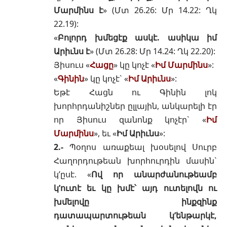
Մարմինս է
» (
Մտ 26.26
:
Մր 14.22
:
Ղկ
22.19
):
«
Բոլորդ խմեցէք ասկէ. ասիկա իմ
Արիւնս է
» (
Մտ 26.28
:
Մր 14.24
:
Ղկ 22.20
):
Յիսուս «
Հացը
» կը կոչէ «
Իմ Մարմինս
»:
«
Գինին
» կը կոչէ` «
Իմ Արիւնս
»:
Եթէ Հացն ու Գինին լոկ
խորհրդանիշներ ըլլային, անկարելի էր
որ Յիսուս զանոնք կոչէր` «
Իմ
Մարմինս
», եւ «
Իմ Արիւնս
»:
2.-
Պօղոս առաքեալ խօսելով Սուրբ
Հաղորդութեան խորհուրդին մասին`
կ’ըսէ. «
Ով որ անարժանութեամբ
կ’ուտէ եւ կը խմէ՝ այդ ուտելովն ու
խմելովը ինքզինք
դատապարտութեան կ’ենթարկէ,