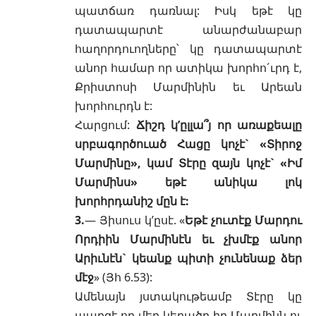
պատճառ դառնալ: Իսկ եթէ կը
դատապարտէ անարժանաբար
հաղորդուողները՝ կը դատապարտէ
անոր համար որ ատիկա խորհո´ւրդ է,
Քրիստոսի Մարմինին եւ Արեան
խորհուրդն է:
Հարցում:
Ճիշդ կ’ըլլա՞յ որ առաքեալը
սրբագործուած Հացը կոչէ` «Տիրոջ
Մարմինը», կամ Տէրը զայն կոչէ` «Իմ
Մարմինս» եթէ անիկա լոկ
խորհրդանիշ մըն է:
3.
— Յիսուս կ’ըսէ. «
Եթէ չուտէք Մարդու
Որդիին Մարմինէն եւ չխմէք անոր
Արիւնէն` կեանք պիտի չունենաք ձեր
մէջ
» (
Յհ 6.53
):
Ամենայն յստակութեամբ Տէրը կը
պարզէ որ մեր կերածը իր Մարմինն ու