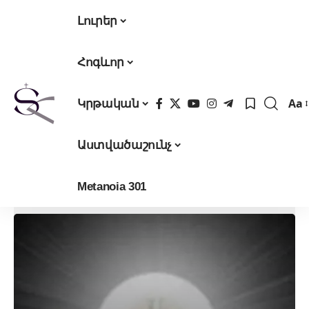
Լուրեր
Հոգևոր
Aa
Կրթական
Fon
Res
Աստվածաշունչ
Metanoia 301