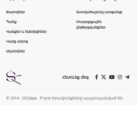
Քարոզներ
Աստվածաշունչ (առցանց)
Պահք
Սուրբգրքային
ընթերցվածքներ
Վանքեր և եկեղեցիներ
Վարք սրբոց
Աղանդներ
Հետևեք մեզ:
© 2014 - 2022թթ․ Բոլոր իրավունքները պաշտպանված են: