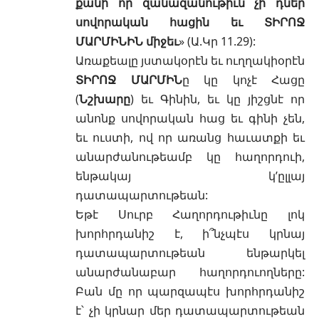
քանի որ զանազանութիւն չի դներ
սովորական հացին եւ ՏԻՐՈՋ
ՄԱՐՄԻՆԻՆ միջեւ
» (
Ա.Կր 11.29
):
Առաքեալը յստակօրէն եւ ուղղակիօրէն
ՏԻՐՈՋ ՄԱՐՄԻՆ
ը կը կոչէ Հացը
(
Նշխարը
) եւ Գինին, եւ կը յիշցնէ որ
անոնք սովորական հաց եւ գինի չեն,
եւ ուստի, ով որ առանց հաւատքի եւ
անարժանութեամբ կը հաղորդուի,
ենթակայ կ’ըլլայ
դատապարտութեան:
Եթէ Սուրբ Հաղորդութիւնը լոկ
խորհրդանիշ է, ի՞նչպէս կրնայ
դատապարտութեան ենթարկել
անարժանաբար հաղորդուողները:
Բան մը որ պարզապէս խորհրդանիշ
է՝ չի կրնար մեր դատապարտութեան