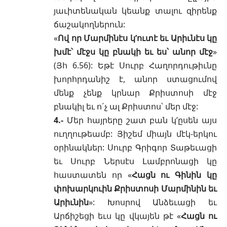
յաւիտենական կեանք տալու զիրենք
ճաշակողներուն:
«
Ով որ Մարմինէս կ’ուտէ եւ Արիւնէս կը
խմէ՝ մէջս կը բնակի եւ ես՝ անոր մէջ
»
(
Յհ 6.56
): Եթէ Սուրբ Հաղորդութիւնը
խորհրդանիշ է, անոր ստացումով
մենք չենք կրնար Քրիստոսի մէջ
բնակիլ եւ ո´չ ալ Քրիստոս՝ մեր մէջ:
4.-
Մեր հայրերը շատ բան կ’ըսեն այս
ուղղութեամբ: Յիշեմ միայն մէկ-երկու
օրինակներ: Սուրբ Գրիգոր Տաթեւացի
եւ Սուրբ Ներսէս Լամբրոնացի կը
հաստատեն որ «
Հացն ու Գինին կը
փոխարկուին Քրիստոսի Մարմինին եւ
Արիւնին
»: Խոսրով Անձեւացի եւ
Արճիշեցի եւս կը վկայեն թէ «
Հացն ու