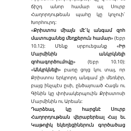
ճիշդ անոր համար ալ Սուրբ
Հաղորդութեան պահը կը կոչուի`
Խորհուրդ:
«
Քրիստոս միայն մէ´կ անգամ զոհ
մատուցանեց մեղքերուն համար
» (
Եբր
10.12
): Մենք սրբուեցանք «
Իր
Մարմինին անկրկնելի
զոհագործումովը
» (
Եբր 10.10
):
«
Անկրկնելի
» բառը ցոյց կու տայ, որ
Քրիստոս երկրորդ անգամ չի մեռնիր,
բայց ինչպէս ըսի, ընծայուած Հացն ու
Գինին կը փոխակերպուին Քրիստոսի
Մարմինին ու Արեան:
Դարձեալ, կը հարցնէ Սուրբ
Հաղորդութեան վերաբերեալ Հայ եւ
Կաթոլիկ եկեղեցիներուն գործածաց