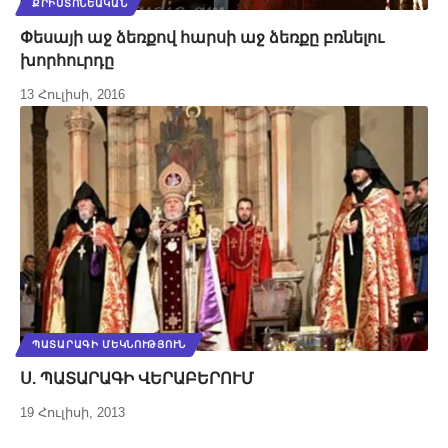
ՔՐԻՍՏՈՆԵԱԿԱՆ
Փեսայի աջ ձեռքով հարսի աջ ձեռքը բռնելու
խորհուրդը
13 Հուլիսի, 2016
ՊԱՏԱՐԱԳԻ ՄԵԿՆՈՒԹՅՈՒՆ
Ս. ՊԱՏԱՐԱԳԻ ՎԵՐԱԲԵՐՈՒՄ
19 Հուլիսի, 2013