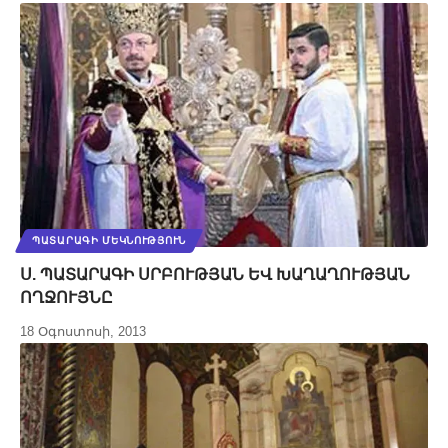
ՊԱՏԱՐԱԳԻ ՄԵԿՆՈՒԹՅՈՒՆ
Ս. ՊԱՏԱՐԱԳԻ ՍՐԲՈՒԹՅԱՆ ԵՎ ԽԱՂԱՂՈՒԹՅԱՆ
ՈՂՋՈՒՅՆԸ
18 Օգոստոսի, 2013