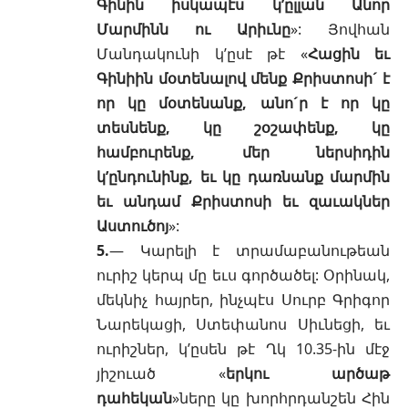
Գինին իսկապէս կ’ըլլան Անոր
Մարմինն ու Արիւնը
»: Յովհան
Մանդակունի կ’ըսէ թէ «
Հացին եւ
Գինիին մօտենալով մենք Քրիստոսի´ է
որ կը մօտենանք, անո´ր է որ կը
տեսնենք, կը շօշափենք, կը
համբուրենք, մեր ներսիդին
կ’ընդունինք, եւ կը դառնանք մարմին
եւ անդամ Քրիստոսի եւ զաւակներ
Աստուծոյ
»:
5.
— Կարելի է տրամաբանութեան
ուրիշ կերպ մը եւս գործածել: Օրինակ,
մեկնիչ հայրեր, ինչպէս Սուրբ Գրիգոր
Նարեկացի, Ստեփանոս Սիւնեցի, եւ
ուրիշներ, կ’ըսեն թէ
Ղկ 10.35-ին
մէջ
յիշուած «
երկու արծաթ
դահեկան
»ները կը խորհրդանշեն Հին