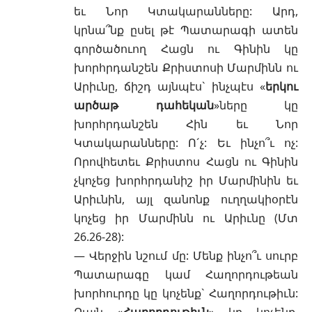
եւ Նոր Կտակարանները: Արդ,
կրնա՞նք ըսել թէ Պատարագի ատեն
գործածուող Հացն ու Գինին կը
խորհրդանշեն Քրիստոսի Մարմինն ու
Արիւնը, ճիշդ այնպէս` ինչպէս «
երկու
արծաթ դահեկան
»ները կը
խորհրդանշեն Հին եւ Նոր
Կտակարանները: Ո´չ: Եւ ինչո՞ւ ոչ:
Որովհետեւ Քրիստոս Հացն ու Գինին
չկոչեց խորհրդանիշ իր Մարմինին եւ
Արիւնին, այլ զանոնք ուղղակիօրէն
կոչեց իր Մարմինն ու Արիւնը (
Մտ
26.26-28
):
— Վերջին նշում մը: Մենք ինչո՞ւ սուրբ
Պատարագը կամ Հաղորդութեան
խորհուրդը կը կոչենք` Հաղորդութիւն:
Զայն «
Հաղորդութիւն
» կը կոչենք,