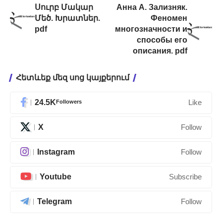
Սուրբ Մակար
Анна А. Зализняк.
Մեծ. Խրատներ.
Феномен
pdf
многозначности и
способы его
описания. pdf
Հետևեք մեզ սոց կայքերում
24.5K
Followers
Like
X
Follow
Instagram
Follow
Youtube
Subscribe
Telegram
Follow