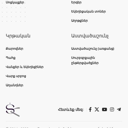
Սոցկայքեր
Երգեր
Եկեղեցական տոներ
Աղոթքներ
Կրթական
Աստվածաշունչ
Քարոզներ
Աստվածաշունչ (առցանց)
Պահք
Սուրբգրքային
ընթերցվածքներ
Վանքեր և եկեղեցիներ
Վարք սրբոց
Աղանդներ
Հետևեք մեզ: