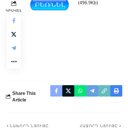
(496.9Kb)
ԿԻՍՎԵԼ
Share This
Article
ՆԱԽՈՐԴ ՆՅՈՒԹԸ
ՀԱՋՈՐԴ ՆՅՈՒԹԸ