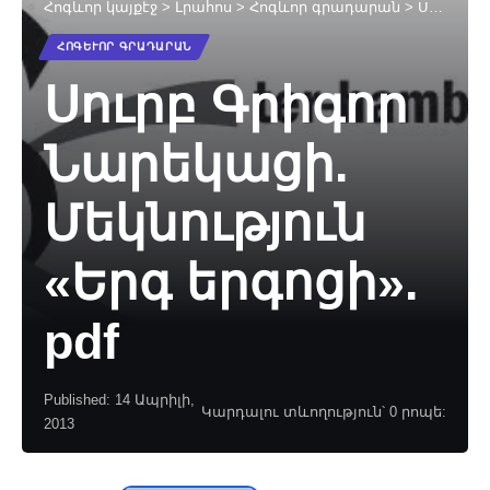
Հոգևոր կայքէջ
>
Լրահոս
>
Հոգևոր գրադարան
>
Սուրբ Գրիգոր Նարեկացի. Մեկնություն «Երգ երգոցի». pdf
ՀՈԳԵՒՈՐ ԳՐԱԴԱՐԱՆ
Սուրբ Գրիգոր
Նարեկացի.
Մեկնություն
«Երգ երգոցի».
pdf
Published: 14 Ապրիլի,
Կարդալու տևողություն՝ 0 րոպե:
2013