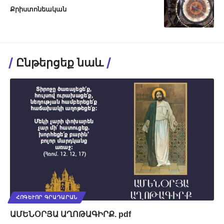
Քրիստոնեական
Ընթերցեք նաև
ՀՈԳԵՒՈՐ ԳՐԱԴԱՐԱՆ
ԱՄԵՆՕՐՅԱ ԱՂՈԹԱԳԻՐՔ. pdf