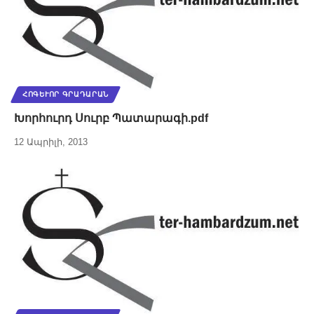
ՀՈԳԵՒՈՐ ԳՐԱԴԱՐԱՆ
Խորհուրդ Սուրբ Պատարագի.pdf
12 Ապրիլի, 2013