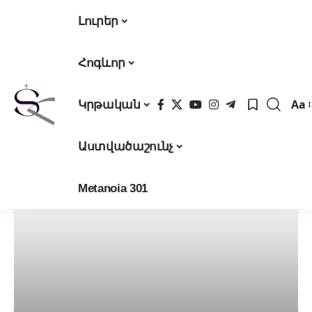
Լուրեր
Հոգևոր
Aa
Կրթական
Fon
Res
Աստվածաշունչ
Metanoia 301