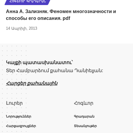
ՀՈԳԵՒՈՐ ԳՐԱԴԱՐԱՆ
Анна А. Зализняк. Феномен многозначности и
способы его описания. pdf
14 Ապրիլի, 2013
Կայքի պատասխանատու՝
Տեր Համբարձում քահանա Դանիելյան:
Հարցեր քահանային
Լուրեր
Հոգևոր
Նորություններ
Գրադարան
Հարցազրույցներ
Տեսանյութեր