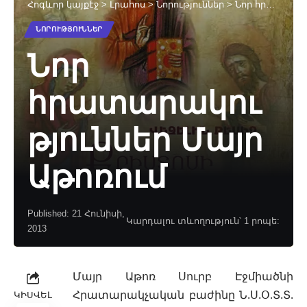
Հոգևոր կայքէջ
>
Լրահոս
>
Նորություններ
>
Նոր հրատարակություններ Մայր Աթոռում
ՆՈՐՈՒԹՅՈՒՆՆԵՐ
Նոր
հրատարակու
թյուններ Մայր
Աթոռում
Published: 21 Հունիսի,
Կարդալու տևողություն՝ 1 րոպե:
2013
Մայր Աթոռ Սուրբ Էջմիածնի
Հրատարակչական բաժինը Ն.Ս.Օ.Տ.Տ.
ԿԻՍՎԵԼ