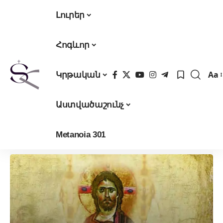
Լուրեր
Հոգևոր
Aa
Կրթական
Fon
Res
Աստվածաշունչ
Metanoia 301