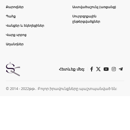
Քարոզներ
Աստվածաշունչ (առցանց)
Պահք
Սուրբգրքային
ընթերցվածքներ
Վանքեր և եկեղեցիներ
Վարք սրբոց
Աղանդներ
Հետևեք մեզ:
© 2014 - 2022թթ․ Բոլոր իրավունքները պաշտպանված են: