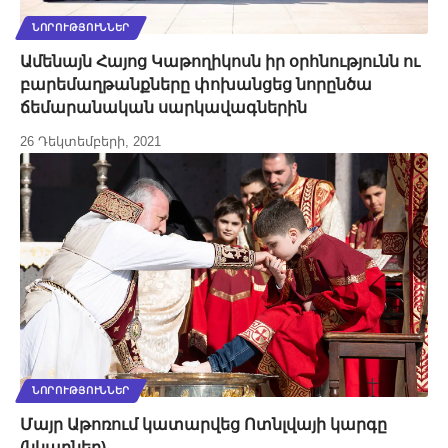
ՆՈՐՈՒԹՅՈՒՆՆԵՐ
Ամենայն Հայոց Կաթողիկոսն իր օրհնությունն ու
բարեմաղթանքները փոխանցեց նորընծա
ճեմարանական սարկավագներին
26 Դեկտեմբերի, 2021
ՆՈՐՈՒԹՅՈՒՆՆԵՐ
Մայր Աթոռում կատարվեց Ոտնլվայի կարգը
(նկարներ)