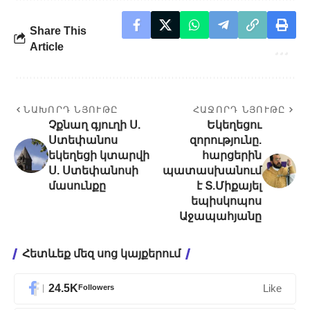
Share This
Article
ՆԱԽՈՐԴ ՆՅՈՒԹԸ
ՀԱՋՈՐԴ ՆՅՈՒԹԸ
Չքնաղ գյուղի Ս.
Եկեղեցու
Ստեփանոս
զորությունը.
եկեղեցի կտարվի
հարցերին
Ս. Ստեփանոսի
պատասխանում
մասունքը
է Տ.Միքայել
եպիսկոպոս
Աջապահյանը
Հետևեք մեզ սոց կայքերում
24.5K
Followers
Like