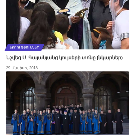
ՆՈՐՈՒԹՅՈՒՆՆԵՐ
Նշվեց Ս. Գայանյանց կույսերի տոնը (նկարներ)
29 Մայիսի, 2018