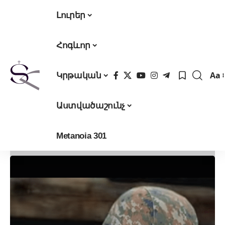
Լուրեր
Հոգևոր
Aa
Կրթական
Fon
Res
Աստվածաշունչ
Metanoia 301