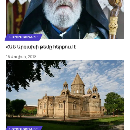
ՆՈՐՈՒԹՅՈՒՆՆԵՐ
ՀԱԵ Արցախի թեմը հերքում է
15 Հուլիսի, 2018
ՆՈՐՈՒԹՅՈՒՆՆԵՐ