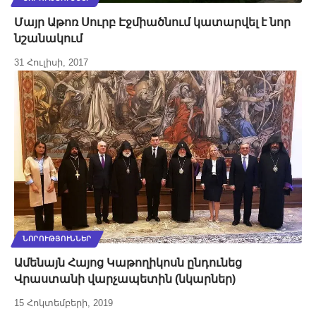
Մայր Աթոռ Սուրբ Էջմիածնում կատարվել է նոր
նշանակում
31 Հուլիսի, 2017
ՆՈՐՈՒԹՅՈՒՆՆԵՐ
Ամենայն Հայոց Կաթողիկոսն ընդունեց
Վրաստանի վարչապետին (նկարներ)
15 Հոկտեմբերի, 2019