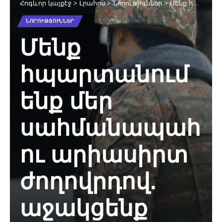
Հոգևոր կայքէջ
>
Լրահոս
>
Նորություններ
>
Մենք հպարտանում ենք մեր սահմանապահ ու արիասիրտ ժողովրդով. աջակցենք նրանց ուրախ ամանոր ունենալու համար
ՆՈՐՈՒԹՅՈՒՆՆԵՐ
Մենք
հպարտանում
ենք մեր
սահմանապահ
ու արիասիրտ
ժողովրդով.
աջակցենք