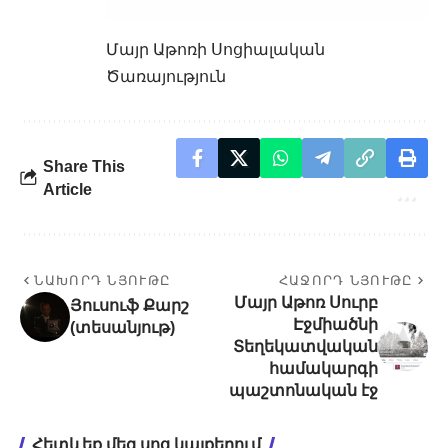
Մայր Աթոռի Սոցիալական
Ծառայություն
Share This
Article
ՆԱԽՈՐԴ ՆՅՈՒԹԸ
ՀԱՋՈՐԴ ՆՅՈՒԹԸ
Մայր Աթոռ Սուրբ
Յուսուֆ Քարշ
Էջմիածնի
(տեսանյութ)
Տեղեկատվական
համակարգի
պաշտոնական էջ
Հետևեք մեզ սոց կայքերում