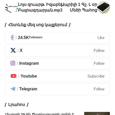
Լոյս զուարթ. Իզաբել
Ապրիլի 1 Գշ. Լ օր
Բայրագդարյան.mp3
Մեծի Պահոց
Հետևեք մեզ սոց կայքերում
24.5K
Followers
Like
X
Follow
Instagram
Follow
Youtube
Subscribe
Telegram
Follow
Լրահոս
Մարտի 29-ին Ծաղկազարդի տոնն է