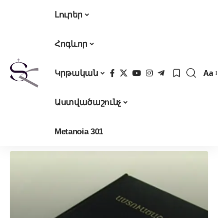
Լուրեր
Հոգևոր
Aa
Կրթական
Fon
Res
Աստվածաշունչ
Metanoia 301