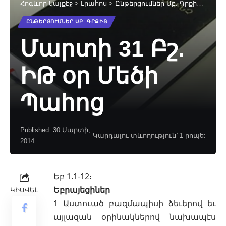
Հոգևոր կայքէջ
>
Լրահոս
>
Ընթերցումներ Սբ. Գրքից
>
Մարտ
ԸՆԹԵՐՑՈՒՄՆԵՐ ՍԲ. ԳՐՔԻՑ
Մարտի 31 Բշ.
ԻԹ օր Մեծի
Պահոց
Published: 30 Մարտի,
Կարդալու տևողություն՝ 1 րոպե:
2014
Եբ 1.1‐12։
Եբրայեցիներ
ԿԻՍՎԵԼ
1 Աստուած բազմապիսի ձեւերով եւ
այլազան օրինակներով նախապէս