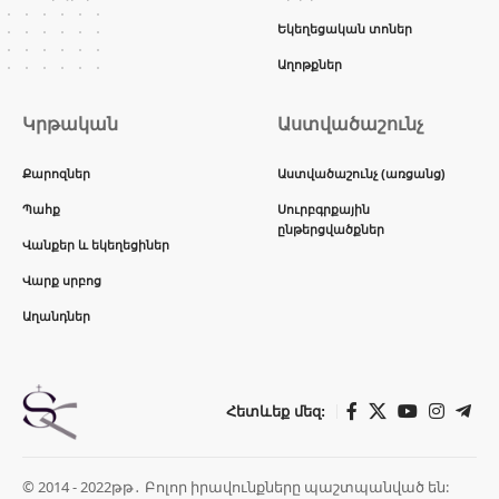
Եկեղեցական տոներ
Աղոթքներ
Կրթական
Աստվածաշունչ
Քարոզներ
Աստվածաշունչ (առցանց)
Պահք
Սուրբգրքային
ընթերցվածքներ
Վանքեր և եկեղեցիներ
Վարք սրբոց
Աղանդներ
Հետևեք մեզ:
© 2014 - 2022թթ․ Բոլոր իրավունքները պաշտպանված են: