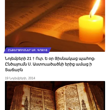
ԸՆԹԵՐՑՈՒՄՆԵՐ ՍԲ. ԳՐՔԻՑ
Նոյեմբերի 21 † Ուր. Ե օր Յիսնակաց պահոց։
Ընծայումն Ս. Աստուածածնի երից ամաց ի
Տաճարն
19 Նոյեմբերի, 2014