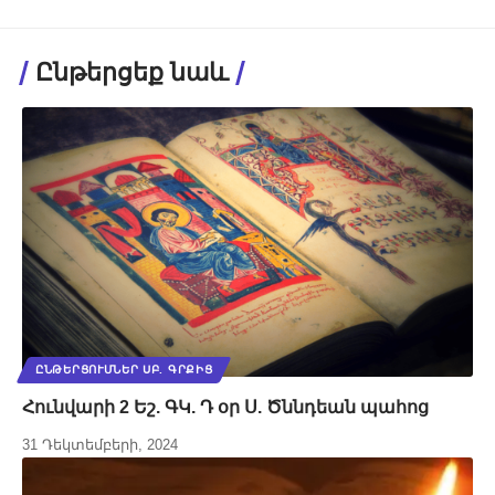
Ընթերցեք նաև
ԸՆԹԵՐՑՈՒՄՆԵՐ ՍԲ. ԳՐՔԻՑ
Հունվարի 2 Եշ. ԳԿ. Դ օր Ս. Ծննդեան պահոց
31 Դեկտեմբերի, 2024