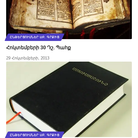
ԸՆԹԵՐՑՈՒՄՆԵՐ ՍԲ. ԳՐՔԻՑ
Հոկտեմբերի 30 Դշ. Պահք
29 Հոկտեմբերի, 2013
ԸՆԹԵՐՑՈՒՄՆԵՐ ՍԲ. ԳՐՔԻՑ