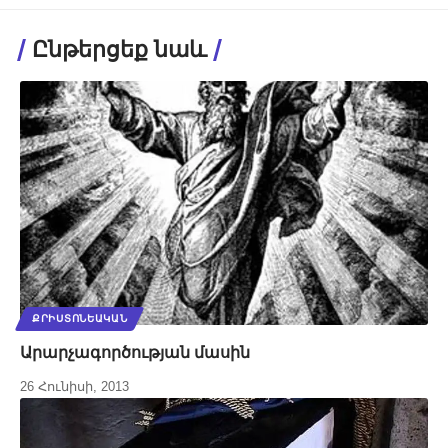
Ընթերցեք նաև
ՔՐԻՍՏՈՆԵԱԿԱՆ
Արարչագործության մասին
26 Հունիսի, 2013