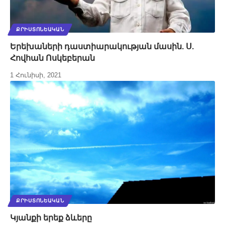
ՔՐԻՍՏՈՆԵԱԿԱՆ
Երեխաների դաստիարակության մասին. Ս.
Հովհան Ոսկեբերան
1 Հունիսի, 2021
ՔՐԻՍՏՈՆԵԱԿԱՆ
Կյանքի երեք ձևերը