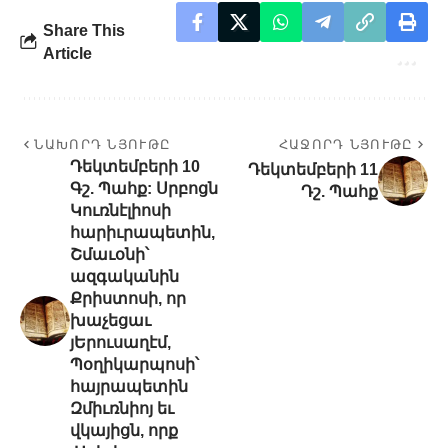
Share This
Article
ՆԱԽՈՐԴ ՆՅՈՒԹԸ
ՀԱՋՈՐԴ ՆՅՈՒԹԸ
Դեկտեմբերի 10
Դեկտեմբերի 11
Գշ. Պահք: Սրբոցն
Դշ. Պահք
Կուռնէլիոսի
հարիւրապետին,
Շմաւօնի՝
ազգականին
Քրիստոսի, որ
խաչեցաւ
յԵրուսաղէմ,
Պօղիկարպոսի՝
հայրապետին
Զմիւռնիոյ եւ
վկայիցն, որք