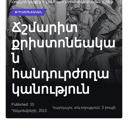
Հոգևոր կայքէջ
>
Լրահոս
>
Քրիստոնեական
>
Ճշմարիտ քրիստոնեական հանդուրժողականություն
ՔՐԻՍՏՈՆԵԱԿԱՆ
Ճշմարիտ
քրիստոնեակա
ն
հանդուրժողա
կանություն
Published: 10
Կարդալու տևողություն՝ 3 րոպե:
Դեկտեմբերի, 2013