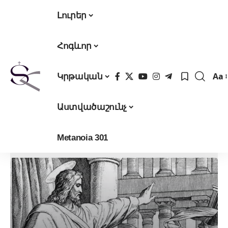
Լուրեր
Հոգևոր
Aa
Կրթական
Fon
Res
Աստվածաշունչ
Metanoia 301