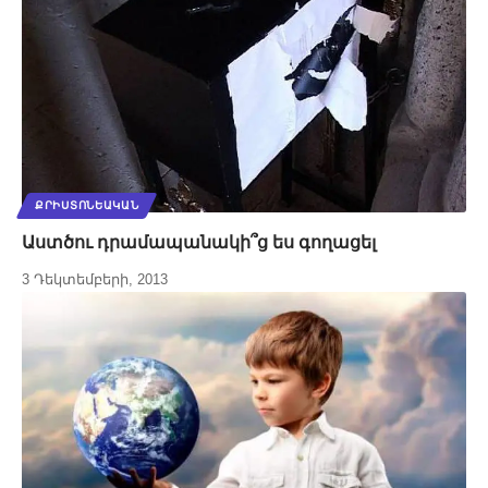
ՔՐԻՍՏՈՆԵԱԿԱՆ
Աստծու դրամապանակի՞ց ես գողացել
3 Դեկտեմբերի, 2013