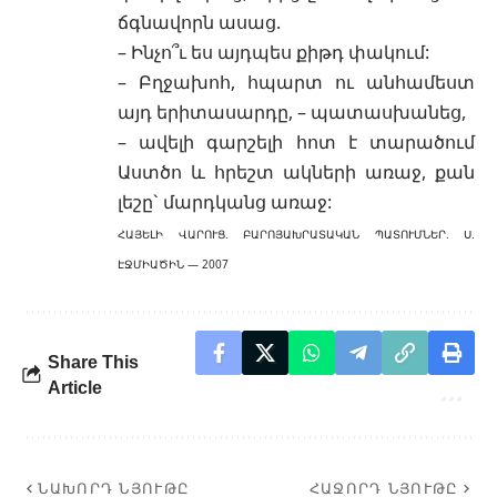
ճգնավորն ասաց.
– Ինչո՞ւ ես այդպես քիթդ փակում:
– Բղջախոհ, հպարտ ու անհամեստ
այդ երիտասարդը, – պատասխանեց,
– ավելի գարշելի հոտ է տարածում
Աստծո և հրեշտ ակների առաջ, քան
լեշը` մարդկանց առաջ:
ՀԱՅԵԼԻ ՎԱՐՈՒՑ. ԲԱՐՈՅԱԽՐԱՏԱԿԱՆ ՊԱՏՈՒՄՆԵՐ. Ս.
ԷՋՄԻԱԾԻՆ — 2007
Share This
Article
ՆԱԽՈՐԴ ՆՅՈՒԹԸ
ՀԱՋՈՐԴ ՆՅՈՒԹԸ