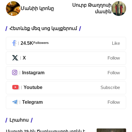
Սուրբ Թաղղոսի
Մանիի կրոնը
մասին
Հետևեք մեզ սոց կայքերում
24.5K
Followers
Like
X
Follow
Instagram
Follow
Youtube
Subscribe
Telegram
Follow
Լրահոս
Մարտի 29-ին Ծաղկազարդի տոնն է