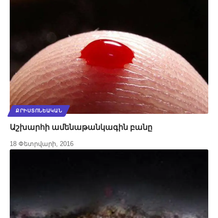
ՔՐԻՍՏՈՆԵԱԿԱՆ
Աշխարհի ամենաթանկագին բանը
18 Փետրվարի, 2016