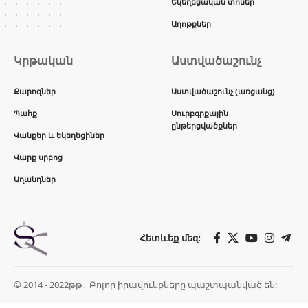
Եկեղեցական տոներ
Աղոթքներ
Կրթական
Աստվածաշունչ
Քարոզներ
Աստվածաշունչ (առցանց)
Պահք
Սուրբգրքային
ընթերցվածքներ
Վանքեր և եկեղեցիներ
Վարք սրբոց
Աղանդներ
Հետևեք մեզ:
© 2014 - 2022թթ․ Բոլոր իրավունքները պաշտպանված են: