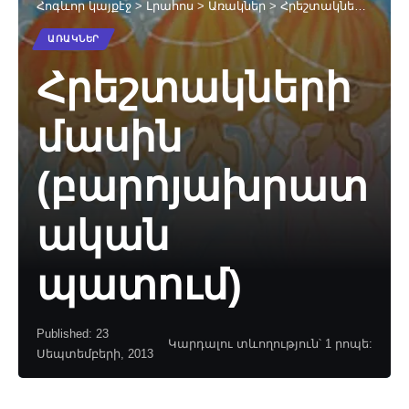
Հոգևոր կայքէջ
>
Լրահոս
>
Առակներ
>
Հրեշտակների մասին (բարոյախրատական պատում)
ԱՌԱԿՆԵՐ
Հրեշտակների
մասին
(բարոյախրատ
ական
պատում)
Published: 23
Կարդալու տևողություն՝ 1 րոպե:
Սեպտեմբերի, 2013