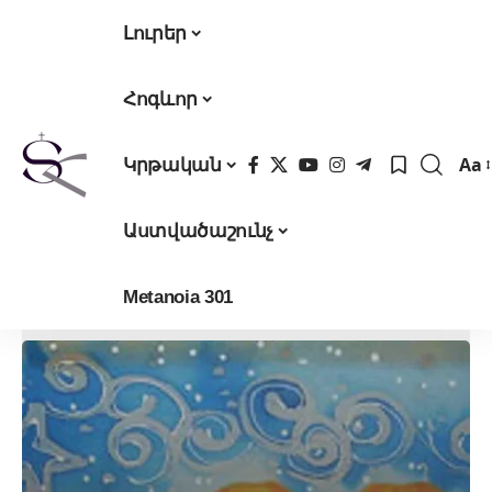
Լուրեր
Հոգևոր
Aa
Կրթական
Fon
Res
Աստվածաշունչ
Metanoia 301