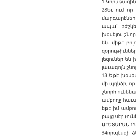
1 Կորնթացին
28Եւ ում որ
մարգարէներ,
ապա՝ բժշկել
խօսելու շնո
են. միթէ բոլ
զօրութիւններ
լեզուներ են
լաւագոյն շնո
13 Եթէ խօսե
մի պղնձի, որ
շնորհ ունենա
ամբողջ հաւատ
եթէ իմ ամբո
բայց սէր չուն
ԱՒԵՏԱՐԱՆ Ը
34որպէսզի 