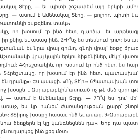
նակալ Տէրը, — եւ պիտի շօշափեմ այդ երկրի ամբո
ն օրը, — ասում է Ամենակալ Տէրը, — բոլորդ պիտի կա
րթատունկի եւ թզենու տակ»։
ակը, որ խօսում էր ինձ հետ, դարձաւ եւ արթնաց
իր քնից, եւ ասաց ինձ. 2«Ի՞նչ ես տեսնում դու»։ Ես 
 աշտանակ եւ նրա վրայ գունդ. գնդի վրայ՝ եօթը ճրագ
Աշտանակի վրայ կային երկու ձիթենիներ, մէկը՝ վառո
ղմում։ 4Հրեշտակին, որ խօսում էր ինձ հետ, ես հար
»։ 5Հրեշտակը, որ խօսում էր ինձ հետ, պատասխա
չ են դրանք»։ Ես ասացի. «Ո՛չ, Տէ՛ր»։ 6Պատասխան տ
րոջ խօսքն է Զօրաբաբէլին՝ասուած ոչ թէ մեծ զօրութ
՛վ, — ասում է Ամենակալ Տէրը։ — 7Ո՞վ ես դու՝ մե
 առաջ, ես կը հանեմ ժառանգութեան քարը՝ շնոր
ան»։ 8Տիրոջ խօսքը հասաւ ինձ եւ ասաց. 9«Զօրաբաբէ
 նրա ձեռքերն էլ կը կանգնեցնեն դա»։ Երբ դա պատ
րն ուղարկեց ինձ քեզ մօտ։