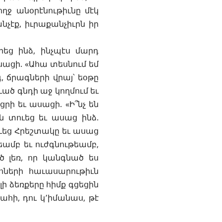
ղջ անօրէնութիւնը մէկ
նչէք, իւրաքանչիւրն իր
րեց ինձ, ինչպէս մարդ
ասացի. «Ահա տեսնում եմ
, ճրագների վրայ՝ եօթը
ւած գնդի աջ կողմում եւ
ցրի եւ ասացի. «Ի՞նչ են
ն տուեց եւ ասաց ինձ.
ուեց Հրեշտակը եւ ասաց
եամբ եւ ուժգնութեամբ,
՛ծ լեռ, որ կանգնած ես
հների հաւասարութիւն
լի ձեռքերը հիմք գցեցին
ահի, դու կ՚իմանաս, թէ