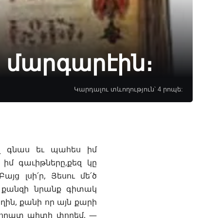
ի մարգարէին։
Կարդալու տևողություն՝ 4 րոպե:
վ գնաս եւ պահես իմ
 իմ գաւիթները,քեզ կը
յց լսի՛ր, Յեսու մե՛ծ
, քանզի նրանք գիտակ
ղին, քանի որ այն քարի
րխորատ պիտի փորեմ, —