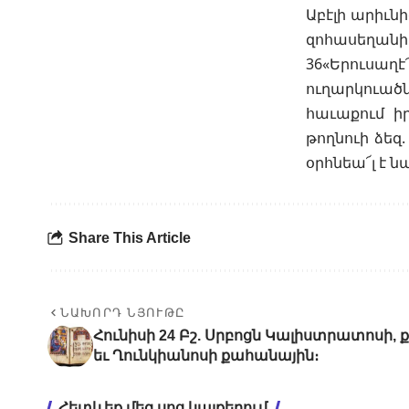
Աբէլի արիւն
զոհասեղանի 
36«Երուսաղէ
ուղարկուածն
հաւաքում ի
թողնուի ձեզ.
օրհնեա՜լ է ն
Share This Article
ՆԱԽՈՐԴ ՆՅՈՒԹԸ
Հունիսի 24 Բշ. Սրբոցն Կալիստրատոսի, 
եւ Ղունկիանոսի քահանային։
Հետևեք մեզ սոց կայքերում