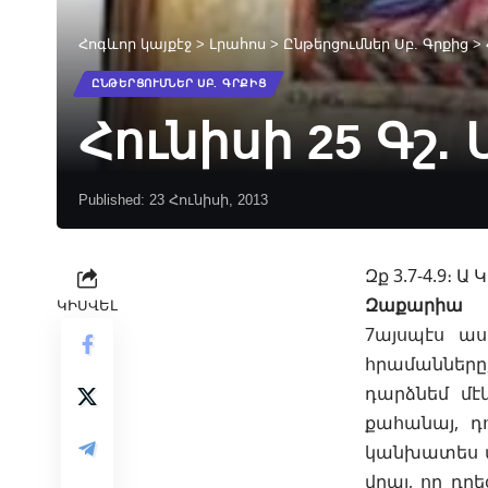
Հոգևոր կայքէջ
>
Լրահոս
>
Ընթերցումներ Սբ. Գրքից
>
ԸՆԹԵՐՑՈՒՄՆԵՐ ՍԲ. ԳՐՔԻՑ
Հունիսի 25 Գշ
Published: 23 Հունիսի, 2013
Զք 3.7-4.9։ Ա 
Զաքարիա
ԿԻՍՎԵԼ
7այսպէս ա
հրամանները
դարձնեմ մէկ
քահանայ, դ
կանխատես մա
վրայ, որ դր