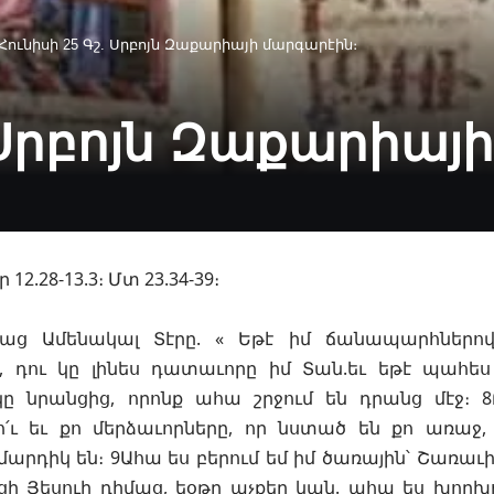
Հունիսի 25 Գշ. Սրբոյն Զաքարիայի մարգարէին։
. Սրբոյն Զաքարիայ
Կր 12.28-13.3։ Մտ 23.34-39։
սաց Ամենակալ Տէրը. « Եթէ իմ ճանապարհներո
, դու կը լինես դատաւորը իմ Տան.եւ եթէ պահես
ը նրանցից, որոնք ահա շրջում են դրանց մէջ։ 8Բա
ո՛ւ եւ քո մերձաւորները, որ նստած են քո առաջ
րդիկ են։ 9Ահա ես բերում եմ իմ ծառային՝ Շառաւի
եցի Յեսուի դիմաց, եօթը աչքեր կան. ահա ես խո