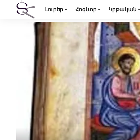
Լուրեր
Հոգևոր
Կրթական