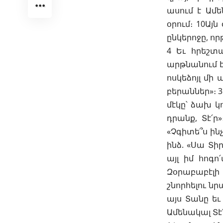
ասում է Ամե
օրում։ 10Այ
ընկերոջը, ո
4 Եւ հրեշտ
արթնանում է 
ոսկեձոյլ մի
բերաններ»։ 3
մէկը՝ ձախ կո
դրանք, Տէ՛ր
«Չգիտե՞ս ին
ինձ. «Սա Տի
այլ իմ հոգո
Զօրաբաբէլի
շնորհելու նր
այս Տանը եւ
Ամենակալ Տէ՛