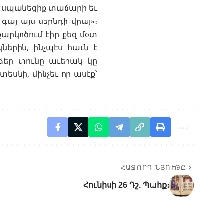
ին սպանեցիք տաճարի եւ
գայ այս սերնդի վրայ»։
քարկոծում էիր քեզ մօտ
ներին, ինչպէս հաւն է
ձեր տունը աւերակ կը
 տեսնի, մինչեւ որ ասէք՝
ՀԱՋՈՐԴ ՆՅՈՒԹԸ
Հունիսի 26 Դշ. Պահք։