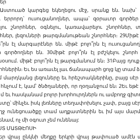
եր
 Աստուած կարգեց եկեղեցու մէջ, սրանք են. նախ՝ 
 երրորդ՝ ուսուցանողներ, ապա՝ զօրաւոր գործեր
ու շնորհներ, օգնելու, կառավարելու շնորհներ, 
րհներ, լեզուների թարգմանութեան շնորհներ։ 29Միթէ 
ո՞րն էլ մարգարէներ են. միթէ բոլո՞րն էլ ուսուցանողն
 գործողներ են. 30միթէ բոլո՞րն էլ բժշկելու շնորհ 
 խօսում. միթէ բոլո՞րն էլ թարգմանում են։ 31Բայց դ
րհներին։ Եւ ես առաւել լաւ ճանապարհ ցոյց կը տամ ձ
մ մարդկանց լեզուները եւ հրեշտակներինը, բայց սէր 
 հնչում է, կամ՝ ծնծղաների, որ ղօղանջում են։ 2Եւ եթ
մ եւ հասկանամ բոլոր խորհուրդներն ու ամբողջ գիտո
ը՝ մինչեւ իսկ լեռները տեղափոխելու չափ, բայց սէր չ
ղջ ունեցուածքը տամ աղքատներին եւ իմ այս մարմի
ենամ, ոչ մի օգուտ չեմ ունենայ:
ՍՏ ՄԱՏԹԷՈՍԻ
ձեր վրայ ընկնի մեղքը երկրի վրայ թափուած ամէ