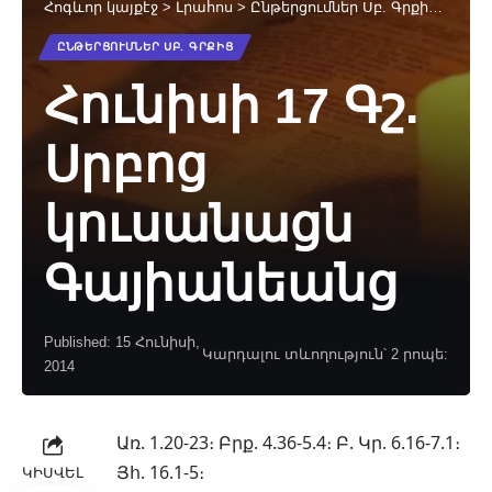
Հոգևոր կայքէջ
>
Լրահոս
>
Ընթերցումներ Սբ. Գրքից
>
Հուն
ԸՆԹԵՐՑՈՒՄՆԵՐ ՍԲ. ԳՐՔԻՑ
Հունիսի 17 Գշ.
Սրբոց
կուսանացն
Գայիանեանց
Published: 15 Հունիսի,
Կարդալու տևողություն՝ 2 րոպե:
2014
Առ. 1.20-23։ Բրք. 4.36-5.4։ Բ. Կր. 6.16-7.1։
Յհ. 16.1-5։
ԿԻՍՎԵԼ