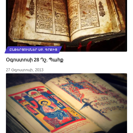
ԸՆԹԵՐՑՈՒՄՆԵՐ ՍԲ. ԳՐՔԻՑ
Օգոստոսի 28 Դշ. Պահք
27 Օգոստոսի, 2013