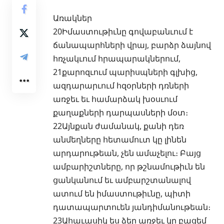
Առակներ
20Իմաստութիւնը գովաբանւում է
ճանապարհների վրայ, բարձր ձայնով
հռչակւում հրապարակներում,
21քարոզւում պարիսպների գլխից,
ազդարարւում հզօրների դռների
առջեւ եւ համարձակ խօսւում
քաղաքների դարպասների մօտ։
22Այնքան ժամանակ, քանի դեռ
անմեղները հետամուտ կը լինեն
արդարութեան, չեն ամաչելու։ Բայց
ամբարիշտները, որ թշնամութիւն են
ցանկանում եւ ամբարշտանալով
ատում են իմաստութիւնը, պիտի
դատապարտուեն յանդիմանութեան։
23Ահաւասիկ ես ձեր առջեւ կը բացեմ