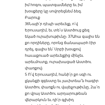
իմ հոգու պատգամները եւ իմ
խօսքերը կը սովորեցնեմ ձեզ.
Բարուք
36Նայի՛ր դէպի արեւելք, ո՛վ
Երուսաղէմ, եւ տե՛ս Աստծուց քեզ
եկած ուրախութիւնը։ 37Ահա գալիս են
քո որդիները, որոնց ճանապարհ էիր
դրել, գալիս են՝ Սրբի խօսքով
հաւաքուած արեւելքից մինչեւ
արեւմուտք, ուրախացած Աստծու
փառքով։
5 Ո՛վ Երուսաղէմ, հանի՛ր քո սգի ու
լլկանքի զգեստը եւ յաւիտեա՛ն հագիր
Աստծու փառքն ու վայելչութիւնը, 2ա՛ռ
քո վրայ Աստծու արդարութեան
վերարկուն եւ դի՛ր գլխիդ