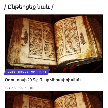
Ընթերցեք նաև
ԸՆԹԵՐՑՈՒՄՆԵՐ ՍԲ. ԳՐՔԻՑ
Օգոստոսի 20 Գշ. Գ. օր Վերափոխման
19 Օգոստոսի, 2013