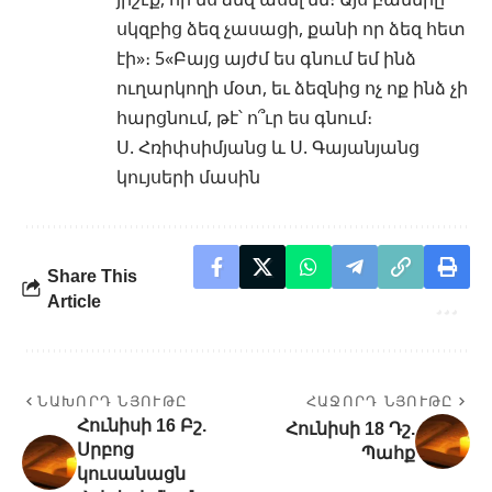
սկզբից ձեզ չասացի, քանի որ ձեզ հետ
էի»։ 5«Բայց այժմ ես գնում եմ ինձ
ուղարկողի մօտ, եւ ձեզնից ոչ ոք ինձ չի
հարցնում, թէ՝ ո՞ւր ես գնում։
Ս. Հռիփսիմյանց և Ս. Գայանյանց
կույսերի մասին
Share This
Article
ՆԱԽՈՐԴ ՆՅՈՒԹԸ
ՀԱՋՈՐԴ ՆՅՈՒԹԸ
Հունիսի 16 Բշ.
Հունիսի 18 Դշ.
Սրբոց
Պահք
կուսանացն