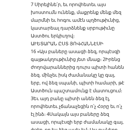
7 Սիրելինե՛ր, եւ որովհետեւ այս
խոստումն ունենք, մաքրենք մենք մեզ
մարմնի եւ հոգու ամէն պղծութիւնից,
կատարեալ դարձնենք սրբութիւնը
Աստծու երկիւղով։
ԱՒԵՏԱՐԱՆ ԸՍՏ ՅՈՎՀԱՆՆԷՍԻ
16 «Այս բաները ասացի ձեզ, որպէսզի
գայթակղութիւնից յետ մնաք։ 2Իրենց
ժողովարաններից դուրս պիտի հանեն
ձեզ. մինչեւ իսկ ժամանակը կը գայ,
երբ, ով ձեզ սպանի, պիտի համարի, թէ
Աստծուն պաշտամունք է մատուցում։
3Եւ այդ բանը պիտի անեն ձեզ էլ,
որովհետեւ չճանաչեցին ո՛չ Հօրը եւ ո՛չ
էլ ինձ։ 4Սակայն այս բաները ձեզ
ասացի, որպէսզի երբ ժամանակը գայ,
յիշէք, որ ես ձեզ ասել եմ։ Այս բաները