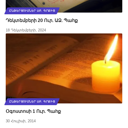
ԸՆԹԵՐՑՈՒՄՆԵՐ ՍԲ. ԳՐՔԻՑ
Դեկտեմբերի 20 Ուր. ԱՁ. Պահք
18 Դեկտեմբերի, 2024
ԸՆԹԵՐՑՈՒՄՆԵՐ ՍԲ. ԳՐՔԻՑ
Օգոստոսի 1 Ուր. Պահք
30 Հուլիսի, 2014