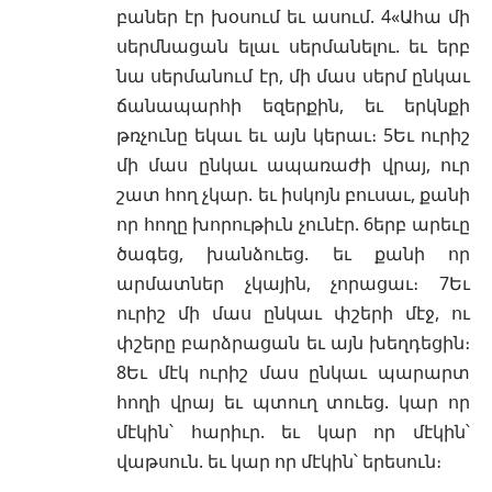
բաներ էր խօսում եւ ասում. 4«Ահա մի
սերմնացան ելաւ սերմանելու. եւ երբ
նա սերմանում էր, մի մաս սերմ ընկաւ
ճանապարհի եզերքին, եւ երկնքի
թռչունը եկաւ եւ այն կերաւ։ 5Եւ ուրիշ
մի մաս ընկաւ ապառաժի վրայ, ուր
շատ հող չկար. եւ իսկոյն բուսաւ, քանի
որ հողը խորութիւն չունէր. 6երբ արեւը
ծագեց, խանձուեց. եւ քանի որ
արմատներ չկային, չորացաւ։ 7Եւ
ուրիշ մի մաս ընկաւ փշերի մէջ, ու
փշերը բարձրացան եւ այն խեղդեցին։
8Եւ մէկ ուրիշ մաս ընկաւ պարարտ
հողի վրայ եւ պտուղ տուեց. կար որ
մէկին՝ հարիւր. եւ կար որ մէկին՝
վաթսուն. եւ կար որ մէկին՝ երեսուն։