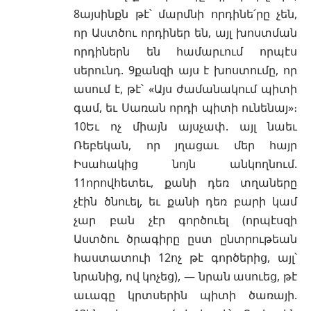
8այսինքն թէ՝ մարմնի որդինե՛րը չեն,
որ Աստծու որդիներ են, այլ խոստման
որդիներն են համարւում որպէս
սերունդ. 9քանզի այս է խոստումը, որ
ասում է, թէ՝ «Այս ժամանակում պիտի
գամ, եւ Սառան որդի պիտի ունենայ»։
10Եւ ոչ միայն այսչափ. այլ նաեւ
Ռեբեկան, որ յղացաւ մեր հայր
Իսահակից նոյն անկողնում.
11որովհետեւ, քանի դեռ տղաները
չէին ծնուել, եւ քանի դեռ բարի կամ
չար բան չէր գործուել (որպէսզի
Աստծու ծրագիրը ըստ ընտրութեան
հաստատուի 12ոչ թէ գործերից, այլ՝
նրանից, ով կոչեց), — նրան ասուեց, թէ
աւագը կրտսերին պիտի ծառայի.