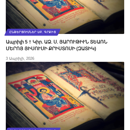
ԸՆԹԵՐՑՈՒՄՆԵՐ ՍԲ. ԳՐՔԻՑ
Ապրիլի 5 † Կիր. ԱՁ. Ս. ՅԱՐՈՒԹԻՒՆ ՏԵԱՌՆ
ՄԵՐՈՅ ՅԻՍՈՒՍԻ ՔՐԻՍՏՈՍԻ (ԶԱՏԻԿ)
3 Ապրիլի, 2026