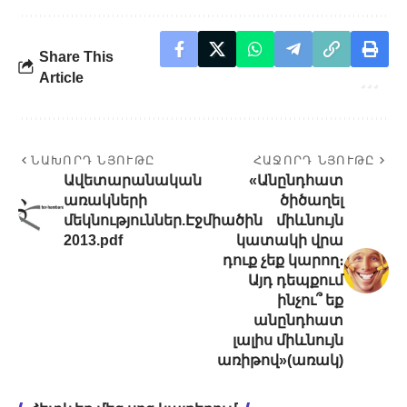
Share This
Article
ՆԱԽՈՐԴ ՆՅՈՒԹԸ
ՀԱՋՈՐԴ ՆՅՈՒԹԸ
Ավետարանական
«Անընդհատ
առակների
ծիծաղել
մեկնություններ.Էջմիածին
միևնույն
2013.pdf
կատակի վրա
դուք չեք կարող։
Այդ դեպքում
ինչու՞ եք
անընդհատ
լալիս միևնույն
առիթով»(առակ)