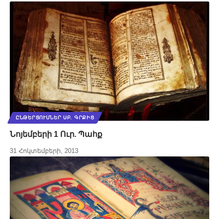
ԸՆԹԵՐՑՈՒՄՆԵՐ ՍԲ. ԳՐՔԻՑ
Նոյեմբերի 1 Ուր. Պահք
31 Հոկտեմբերի, 2013