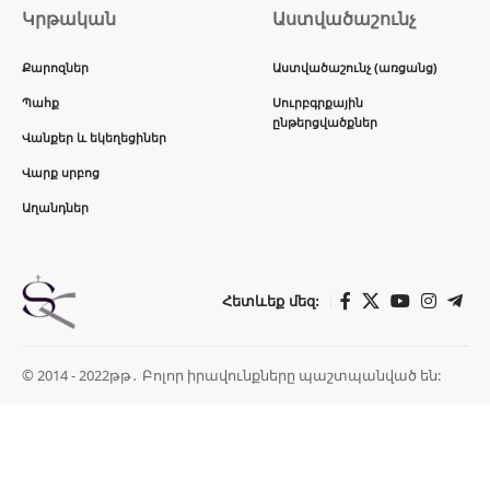
Կրթական
Աստվածաշունչ
Քարոզներ
Աստվածաշունչ (առցանց)
Պահք
Սուրբգրքային
ընթերցվածքներ
Վանքեր և եկեղեցիներ
Վարք սրբոց
Աղանդներ
Հետևեք մեզ:
© 2014 - 2022թթ․ Բոլոր իրավունքները պաշտպանված են: