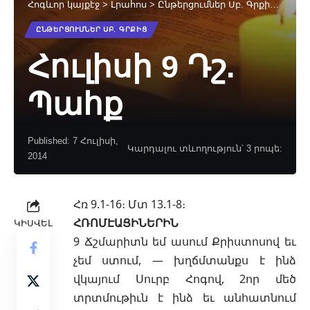
Հոգևոր կայքէջ
>
Լրահոս
>
Ընթերցումներ Սբ. Գրքից
>
Հուլ
ԸՆԹԵՐՑՈՒՄՆԵՐ ՍԲ. ԳՐՔԻՑ
Հուլիսի 9 Դշ.
Պահք
Published: 7 Հուլիսի,
Կարդալու տևողություն՝ 3 րոպե:
2014
Հռ 9.1‐16։ Մտ 13.1‐8։
ՀՌՈՄԷԱՑԻՆԵՐԻՆ
ԿԻՍՎԵԼ
9 Ճշմարիտն եմ ասում Քրիստոսով եւ
չեմ ստում, — խղճմտանքս է ինձ
վկայում Սուրբ Հոգով, 2որ մեծ
տրտմութիւն է ինձ եւ անհատնում