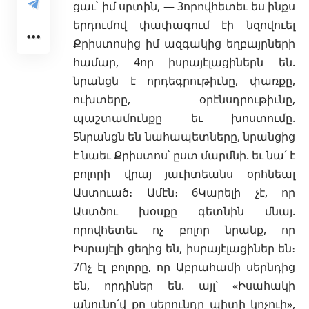
ցաւ՝ իմ սրտին, — 3որովհետեւ ես ինքս
երդումով փափագում էի նզովուել
Քրիստոսից իմ ազգակից եղբայրների
համար, 4որ իսրայէլացիներն են.
նրանցն է որդեգրութիւնը, փառքը,
ուխտերը, օրէնսդրութիւնը,
պաշտամունքը եւ խոստումը.
5նրանցն են նահապետները, նրանցից
է նաեւ Քրիստոս՝ ըստ մարմնի. եւ նա՛ է
բոլորի վրայ յաւիտեանս օրհնեալ
Աստուած։ Ամէն։ 6Կարելի չէ, որ
Աստծու խօսքը գետնին մնայ.
որովհետեւ ոչ բոլոր նրանք, որ
Իսրայէլի ցեղից են, իսրայէլացիներ են։
7Ոչ էլ բոլորը, որ Աբրահամի սերնդից
են, որդիներ են. այլ՝ «Իսահակի
անունո՛վ քո սերունդը պիտի կոչուի»,