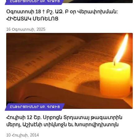
ԸՆԹԵՐՑՈՒՄՆԵՐ ՍԲ. ԳՐՔԻՑ
Օգոստոսի 18 † Բշ. ԱՁ. Բ օր Վերափոխման:
ՀԻՇԱՏԱԿ ՄԵՌԵԼՈՑ
16 Օգոստոսի, 2025
ԸՆԹԵՐՑՈՒՄՆԵՐ ՍԲ. ԳՐՔԻՑ
Հուլիսի 12 Շբ. Սրբոցն Տրդատայ թագաւորին
մերոյ, Աշխէնի տիկնոջն եւ Խոսրովիդխտոյն
10 Հուլիսի, 2014