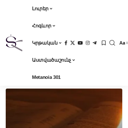
Լուրեր
Հոգևոր
Aa
Կրթական
Fon
Res
Աստվածաշունչ
Metanoia 301