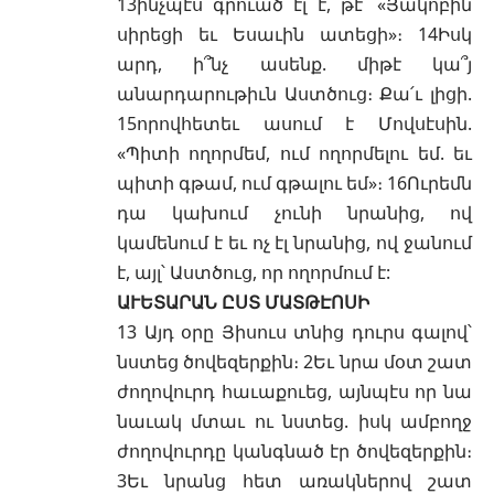
13ինչպէս գրուած էլ է, թէ՝ «Յակոբին
սիրեցի եւ Եսաւին ատեցի»։ 14Իսկ
արդ, ի՞նչ ասենք. միթէ կա՞յ
անարդարութիւն Աստծուց։ Քա՛ւ լիցի.
15որովհետեւ ասում է Մովսէսին.
«Պիտի ողորմեմ, ում ողորմելու եմ. եւ
պիտի գթամ, ում գթալու եմ»։ 16Ուրեմն
դա կախում չունի նրանից, ով
կամենում է եւ ոչ էլ նրանից, ով ջանում
է, այլ՝ Աստծուց, որ ողորմում է:
ԱՒԵՏԱՐԱՆ ԸՍՏ ՄԱՏԹԷՈՍԻ
13 Այդ օրը Յիսուս տնից դուրս գալով՝
նստեց ծովեզերքին։ 2Եւ նրա մօտ շատ
ժողովուրդ հաւաքուեց, այնպէս որ նա
նաւակ մտաւ ու նստեց. իսկ ամբողջ
ժողովուրդը կանգնած էր ծովեզերքին։
3Եւ նրանց հետ առակներով շատ