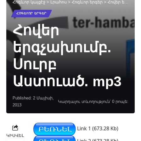
Հոգևոր կայքէջ
>
Լրահոս
>
Հոգևոր երգեր
>
Հովեր երգչախումբ. Սուրբ Աստուած. mp3
ՀՈԳԵՒՈՐ ԵՐԳԵՐ
Հովեր
երգչախումբ.
Սուրբ
Աստուած. mp3
Published: 2 Մայիսի,
Կարդալու տևողություն՝ 0 րոպե:
2013
Link 1 (673.28 Kb)
ԿԻՍՎԵԼ
Link 2 (673.28 Kb)