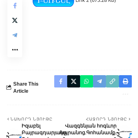
Share This
Article
ՆԱԽՈՐԴ ՆՅՈՒԹԸ
ՀԱՋՈՐԴ ՆՅՈՒԹԸ
Իզաբել
Վազգենյան հոգևոր
Բայրագդարյանը.
դպրանոց.Գոհանամք.