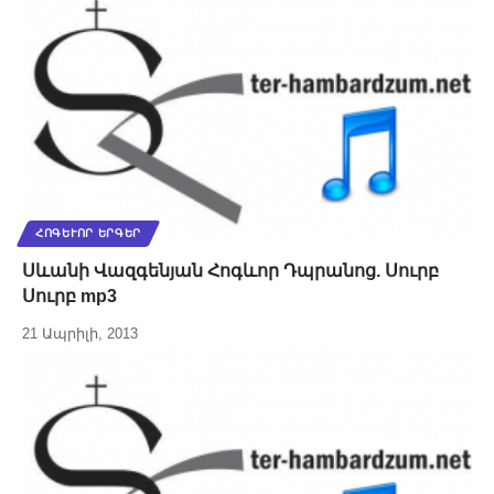
ՀՈԳԵՒՈՐ ԵՐԳԵՐ
Սևանի Վազգենյան Հոգևոր Դպրանոց. Սուրբ
Սուրբ mp3
21 Ապրիլի, 2013