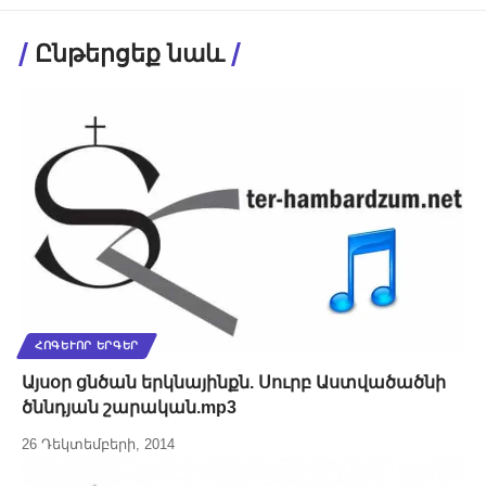
Ընթերցեք նաև
ՀՈԳԵՒՈՐ ԵՐԳԵՐ
Այսօր ցնծան երկնայինքն. Սուրբ Աստվածածնի
ծննդյան շարական.mp3
26 Դեկտեմբերի, 2014