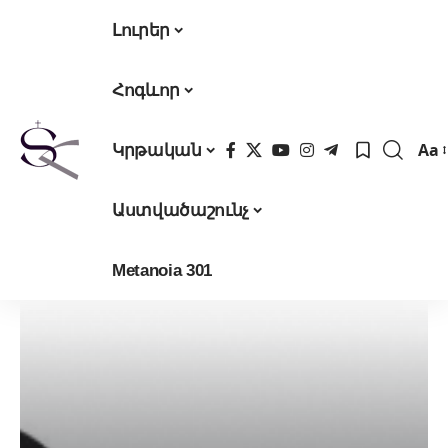
Լուրեր
Հոգևոր
Aa
Կրթական
Fon
Res
Աստվածաշունչ
Metanoia 301