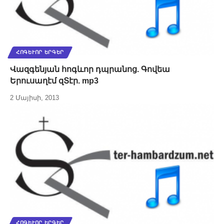
ՀՈԳԵՒՈՐ ԵՐԳԵՐ
Վազգենյան հոգևոր դպրանոց. Գովեա
Երուսաղէմ զՏէր. mp3
2 Մայիսի, 2013
ՀՈԳԵՒՈՐ ԵՐԳԵՐ