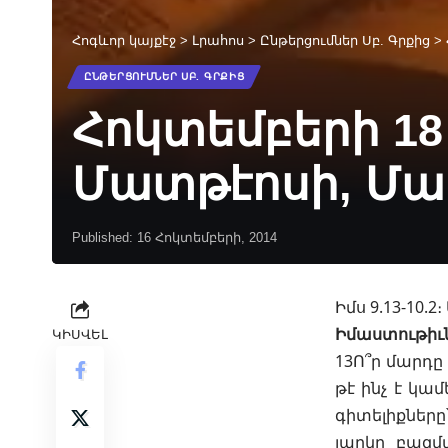
Հոգևոր կայքէջ
>
Լրահոս
>
Ընթերցումներ Սբ. Գրքից
>
ԸՆԹԵՐՑՈՒՄՆԵՐ ՍԲ. ԳՐՔԻՑ
Հոկտեմբերի 18
Մատթէոսի, Մար
Published: 16 Հոկտեմբերի, 2014
Իմս 9.13-10.2։ 
Իմաստութիւն
ԿԻՍՎԵԼ
13Ո՞ր մարդը 
թէ ինչ է կա
գիտելիքները
յարկը բազմ