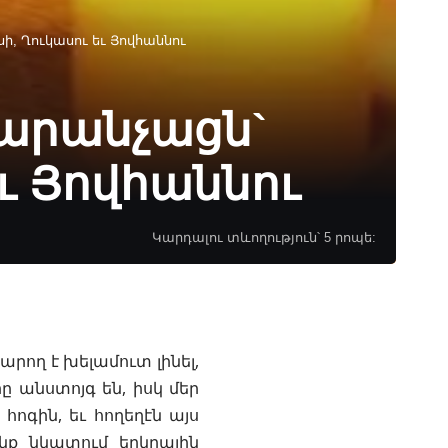
ի, Ղուկասու եւ Յովհաննու
տարանչացն`
ւ Յովհաննու
Կարդալու տևողություն՝ 5 րոպե:
արող է խելամուտ լինել,
ը անստոյգ են, իսկ մեր
ոգին, եւ հողեղէն այս
նք նկատում երկրային