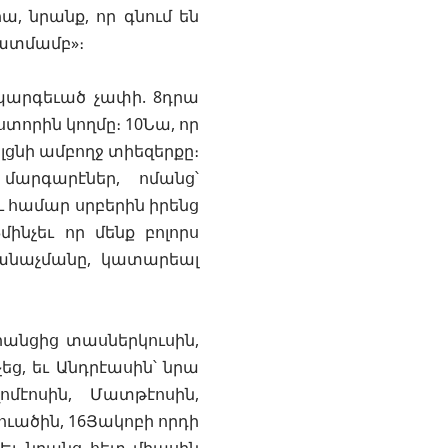
ա, նրանք, որ գնում են
կատմամբ»։
 պարգեւած չափի. 8դրա
ի ստորին կողմը։ 10Նա, որ
 լցնի ամբողջ տիեզերքը։
մարգարէներ, ոմանց՝
ւ համար սրբերին իրենց
ինչեւ որ մենք բոլորս
ճանաչմանը, կատարեալ
նրանցից տասներկուսին,
եց, եւ Անդրէասին՝ նրա
ոմէոսին, Մատթէոսին,
ուածին, 16Յակոբի որդի