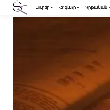
Լուրեր
Հոգևոր
Կրթական