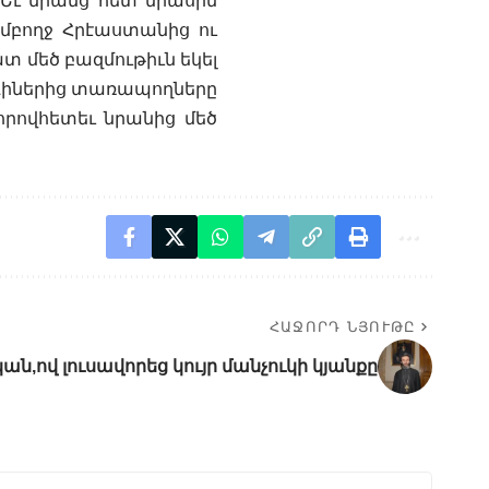
7Եւ նրանց հետ միասին
մբողջ Հրէաստանից ու
ատ մեծ բազմութիւն եկել
ծ ոգիներից տառապողները
 որովհետեւ նրանից մեծ
ՀԱՋՈՐԴ ՆՅՈՒԹԸ
ն,ով լուսավորեց կույր մանչուկի կյանքը