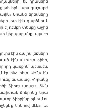
ճղակների, եւ դրանցից
անց թեւերն արագաշարժ
կային։ Նրանց երեսները
ները յետ էին դարձնում.
ի էլ դէմքի տեսքը աջից
ուի կերպարանք. այս էր
ուրս էին գալիս լեռների
ծուած էին աշխէտ ձիեր,
որրորդ կառքին՝ պէսպէս,
էր ինձ հետ. «Ի՞նչ են
տուեց եւ ասաց. «Դրանք
րհի Տիրոջ առաջ»։ 6Այն
ր, սպիտակ ձիերինը՝ նրա
աւոր ձիերինը ելնում ու
ջեցէ՛ք երկրով մէկ»։ Եւ