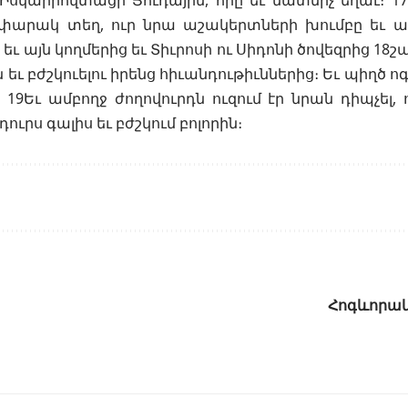
 Իսկարիովտացի Յուդային, որը եւ մատնիչ եղաւ։ 1
փարակ տեղ, ուր նրա աշակերտների խումբը եւ ա
եւ այն կողմերից եւ Տիւրոսի ու Սիդոնի ծովեզրից 18շ
ան եւ բժշկուելու իրենց հիւանդութիւններից։ Եւ պիղ
ն։ 19Եւ ամբողջ ժողովուրդն ուզում էր նրան դիպչել,
դուրս գալիս եւ բժշկում բոլորին։
Հոգևորակա