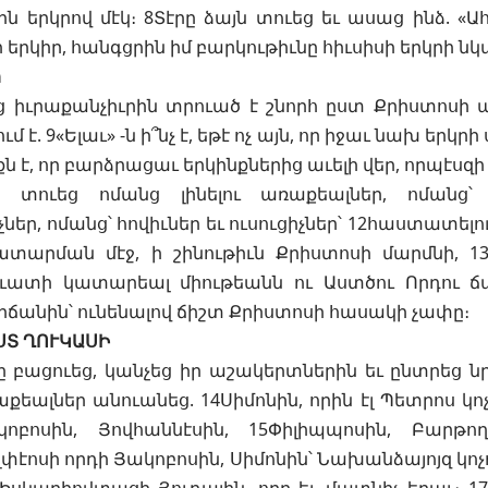
ին երկրով մէկ։ 8Տէրը ձայն տուեց եւ ասաց ինձ. «Ահ
ի երկիր, հանգցրին իմ բարկութիւնը հիւսիսի երկրի ն
ր
ց իւրաքանչիւրին տրուած է շնորհ ըստ Քրիստոսի
մ է. 9«Ելաւ» -ն ի՞նչ է, եթէ ոչ այն, որ իջաւ նախ երկր
նքն է, որ բարձրացաւ երկինքներից աւելի վեր, որպէսզի
 տուեց ոմանց լինելու առաքեալներ, ոմանց՝ 
եր, ոմանց՝ հովիւներ եւ ուսուցիչներ՝ 12հաստատելո
արման մէջ, ի շինութիւն Քրիստոսի մարմնի, 13մ
ւատի կատարեալ միութեանն ու Աստծու Որդու 
ճանին՝ ունենալով ճիշտ Քրիստոսի հասակի չափը։
ՍՏ ՂՈՒԿԱՍԻ
յսը բացուեց, կանչեց իր աշակերտներին եւ ընտրեց 
աքեալներ անուանեց. 14Սիմոնին, որին էլ Պետրոս կոչ
կոբոսին, Յովհաննէսին, 15Փիլիպպոսին, Բարթող
լփէոսի որդի Յակոբոսին, Սիմոնին՝ Նախանձայոյզ կոչ