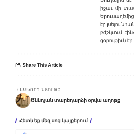
Յուդային եւ
իջաւ մի տա
Երուսաղէմից 
էր լսելու նր
բժշկւում էի
զօրութիւն էր 
Share This Article
ՆԱԽՈՐԴ ՆՅՈՒԹԸ
Ծննդյան տարեդարձի օրվա աղոթք
Հետևեք մեզ սոց կայքերում