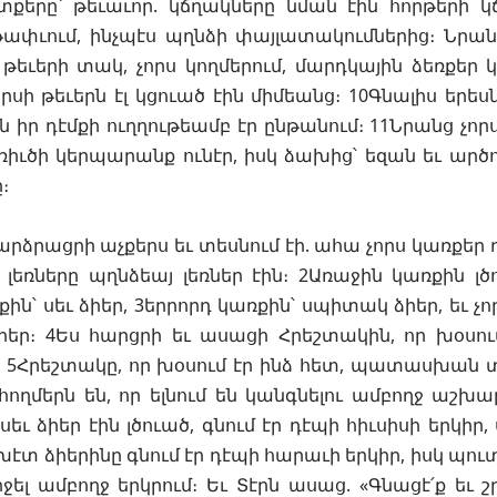
ոտքերը՝ թեւաւոր. կճղակները նման էին հորթերի կ
 թափւում, ինչպէս պղնձի փայլատակումներից։ Նր
 թեւերի տակ, չորս կողմերում, մարդկային ձեռքեր 
որսի թեւերն էլ կցուած էին միմեանց։ 10Գնալիս երես
ն իր դէմքի ուղղութեամբ էր ընթանում։ 11Նրանց չորս
ռիւծի կերպարանք ունէր, իսկ ձախից՝ եզան եւ արծ
։
րձրացրի աչքերս եւ տեսնում էի. ահա չորս կառքեր դ
 լեռները պղնձեայ լեռներ էին։ 2Առաջին կառքին լ
ին՝ սեւ ձիեր, 3երրորդ կառքին՝ սպիտակ ձիեր, եւ չ
եր։ 4Ես հարցրի եւ ասացի Հրեշտակին, որ խօսում 
»։ 5Հրեշտակը, որ խօսում էր ինձ հետ, պատասխան 
 հողմերն են, որ ելնում են կանգնելու ամբողջ աշխա
սեւ ձիեր էին լծուած, գնում էր դէպի հիւսիսի երկի
խէտ ձիերինը գնում էր դէպի հարաւի երկիր, իսկ պուտ
ջել ամբողջ երկրում։ Եւ Տէրն ասաց. «Գնացէ՛ք եւ շր