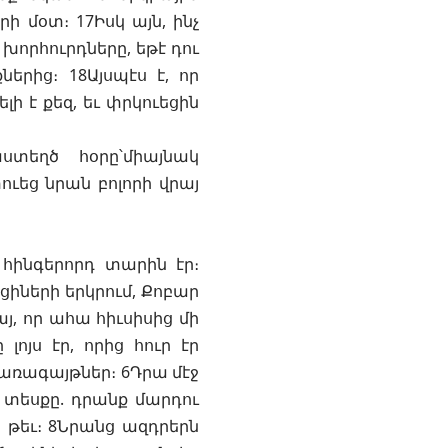
ի մօտ։ 17Իսկ այն, ինչ
ո խորհուրդները, եթէ դու
երից։ 18Այսպէս է, որ
լի է քեզ, եւ փրկուեցին
տեղծ հօրը՝միայնակ
ուեց նրան բոլորի վրայ
 հինգերորդ տարին էր։
ցիների երկրում, Քոբար
յ, որ ահա հիւսիսից մի
լոյս էր, որից հուր էր
ճառագայթներ։ 6Դրա մէջ
 տեսքը. դրանք մարդու
րս թեւ։ 8Նրանց ազդրերն