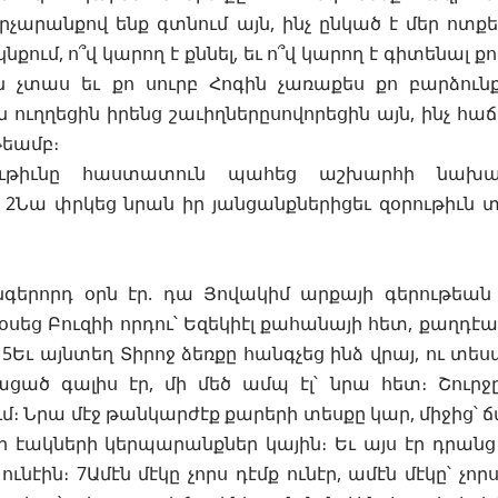
րչարանքով ենք գտնում այն, ինչ ընկած է մեր ոտքեր
կնքում, ո՞վ կարող է քննել, եւ ո՞վ կարող է գիտենալ ք
 չտաս եւ քո սուրբ Հոգին չառաքես քո բարձունքն
 ուղղեցին իրենց շաւիղներըսովորեցին այն, ինչ հաճե
թեամբ։
ւթիւնը հաստատուն պահեց աշխարհի նախաս
 2Նա փրկեց նրան իր յանցանքներիցեւ զօրութիւն տ
նգերորդ օրն էր. դա Յովակիմ արքայի գերութեան
սեց Բուզիի որդու՝ Եզեկիէլ քահանայի հետ, քաղդէա
5Եւ այնտեղ Տիրոջ ձեռքը հանգչեց ինձ վրայ, ու տեսա
ցած գալիս էր, մի մեծ ամպ էլ՝ նրա հետ։ Շուրջը 
։ Նրա մէջ թանկարժէք քարերի տեսքը կար, միջից՝ 
ի էակների կերպարանքներ կային։ Եւ այս էր դրանց
նէին։ 7Ամէն մէկը չորս դէմք ունէր, ամէն մէկը՝ չո