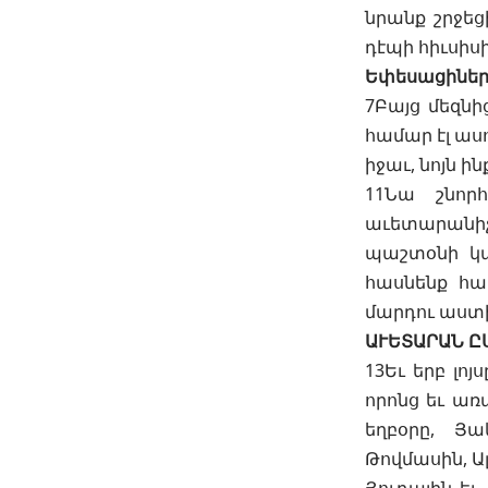
նրանք շրջեց
դէպի հիւսիս
Եփեսացինե
7Բայց մեզնի
համար էլ ասու
իջաւ, նոյն ի
11Նա շնորհ
աւետարանիչն
պաշտօնի կատ
հասնենք հա
մարդու աստի
ԱՒԵՏԱՐԱՆ Ը
13Եւ երբ լո
որոնց եւ առ
եղբօրը, Յա
Թովմասին, Ա