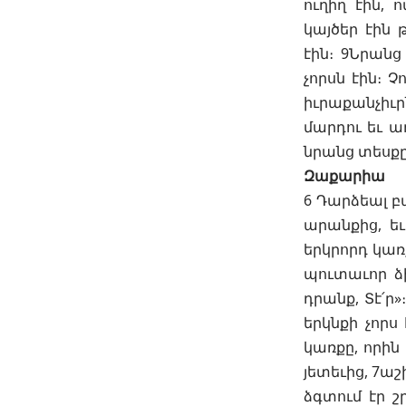
ուղիղ էին, 
կայծեր էին
էին։ 9Նրանց
չորսն էին։ Չ
իւրաքանչիւր
մարդու եւ ա
նրանց տեսքը
Զաքարիա
6 Դարձեալ բա
արանքից, եւ
երկրորդ կառք
պուտաւոր ձի
դրանք, Տէ՛ր
երկնքի չորս
կառքը, որին 
յետեւից, 7աշ
ձգտում էր շր