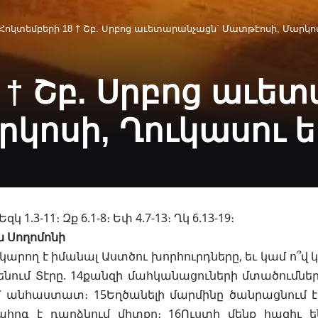
Հոկտեմբերի 18 † Շբ. Սրբոց աւետարանչացն` Մատթէոսի, Մարկոս
 † Շբ. Սրբոց աւե
կոսի, Ղուկասու ե
Եզկ 1.3-11։ Զք 6.1-8։ Եփ 4.7-13։ Ղկ 6.13-19։
 Սողոմոնի
կարող է իմանալ Աստծու խորհուրդները, եւ կամ ո՞վ կ
մենում Տէրը. 14քանզի մահկանացուների մտածումներ
՝ անհաստատ։ 15Եղծանելի մարմինը ծանրացնում է հ
ահոգ է դարձնում միտքը։ 16Ուստի մենք հազիւ ե