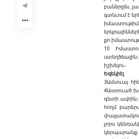
բաներըեւ չա
գտնւում է եր
իմաստութիւն
երկրայիններն
քո իմաստու
10 Իմաստո
ստեղծեալին։
իշխելու։
Եզեկիէլ
3Ամսուայ հի
4Աստուած խօ
գետի ափին։ 
հողմ բարձրա
փայլատակում
չորս կենդան
կերպարանք ու